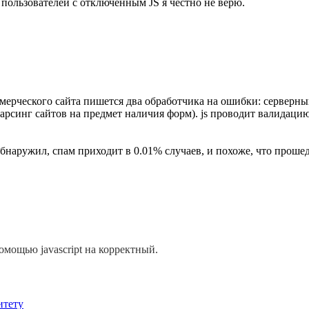
 пользователей с отключенным JS я честно не верю.
мерческого сайта пишется два обработчика на ошибки: серверны
 парсинг сайтов на предмет наличия форм). js проводит валида
обнаружил, спам приходит в 0.01% случаев, и похоже, что прош
омощью javascript на корректный.
итету