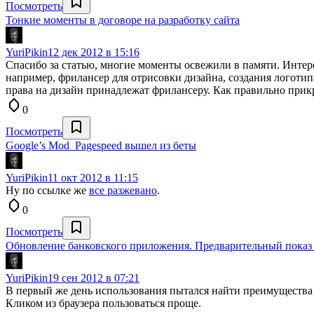
Посмотреть
Тонкие моменты в договоре на разработку сайта
YuriPikin
12 дек 2012 в 15:16
Спасибо за статью, многие моменты освежили в памяти. Интер
например, фрилансер для отрисовки дизайна, создания логотипа
права на дизайн принадлежат фрилансеру. Как правильно прик
0
Посмотреть
Google’s Mod_Pagespeed вышел из беты
YuriPikin
11 окт 2012 в 11:15
Ну по ссылке же
все разжевано
.
0
Посмотреть
Обновление банковского приложения. Предварительный показ 
YuriPikin
19 сен 2012 в 07:21
В первый же день использования пытался найти преимущества 
Кликом из браузера пользоваться проще.