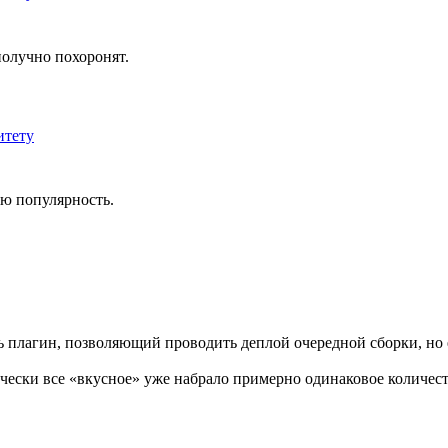
получно похоронят.
итету
ую популярность.
 есть плагин, позволяющий проводить деплой очередной сборки, н
ически все «вкусное» уже набрало примерно одинаковое количест