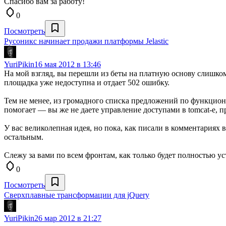
Спасибо вам за работу!
0
Посмотреть
Русоникс начинает продажи платформы Jelastic
YuriPikin
16 мая 2012 в 13:46
На мой взгляд, вы перешли из беты на платную основу слишком
площадка уже недоступна и отдает 502 ошибку.
Тем не менее, из громадного списка предложений по функционалу
помогает — вы же не даете управление доступами в tomcat-е, п
У вас великолепная идея, но пока, как писали в комментариях 
остальным.
Слежу за вами по всем фронтам, как только будет полностью ус
0
Посмотреть
Сверхплавные трансформации для jQuery
YuriPikin
26 мар 2012 в 21:27