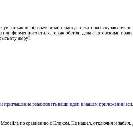
есует никак не обозначенный нюанс, в некоторых случаях очень 
 или фирменного стиля, то как обстоят дела с авторскими правам
рыть эту дыру?
и приглашение реализовать ваши идеи в нашем приложении (си
Мобайла по сравнению с Кликом. Не нашел, отключил и забыл. Д