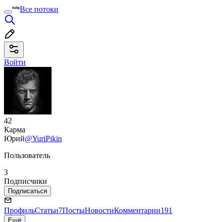
Все потоки
Войти
42
Карма
Юрий
@YuriPikin
Пользователь
3
Подписчики
Подписаться
Профиль
Статьи
7
Посты
Новости
Комментарии
191
Ещё