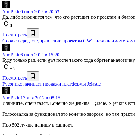
YuriPikin
6 июл 2012 в 20:53
Да, либо закончится тем, что его растащат по проектам и благо
0
Посмотреть
Google передает управление проектом GWT независимому ком
YuriPikin
6 июл 2012 в 15:20
Буду только рад, если gwt после такого хода обретет аналогичн
+5
Посмотреть
Русоникс начинает продажи платформы Jelastic
YuriPikin
17 мая 2012 в 08:15
Извините, опечатался. Конечно же jenkins + gradle. У jenkins
Голосовалка за функционал это конечно здорово, но там практ
Про 502 лучше напишу в саппорт.