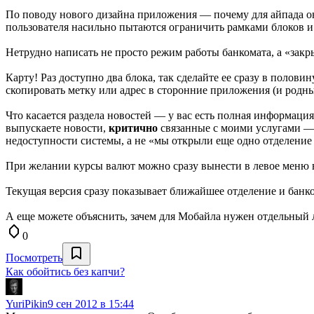
По поводу нового дизайна приложения — почему для айпада он
пользователя насильно пытаются ограничить рамками блоков и
Нетрудно написать не просто режим работы банкомата, а «закрыв
Карту! Раз доступно два блока, так сделайте ее сразу в полов
скопировать метку или адрес в сторонние приложения (и родны
Что касается раздела новостей — у вас есть полная информация
выпускаете новости,
критично
связанные с моими услугами — 
недоступности системы, а не «мы открыли еще одно отделение
При желании курсы валют можно сразу вынести в левое меню в 
Текущая версия сразу показывает ближайшее отделение и банко
А еще можете объяснить, зачем для Мобайла нужен отдельный 
0
Посмотреть
Как обойтись без капчи?
YuriPikin
9 сен 2012 в 15:44