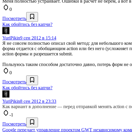
Меня полностью устраивает. Ошибки в расчет не берем, а вот в
0
Посмотреть
Как обойтись без капчи?
YuriPikin
9 сен 2012 в 15:14
Я не совсем полностью описал свой метод: для небольшого ком
форма отдается с обобщающим action или без него (усложняет
action формы и разрешается submit.
Пользуюсь таким способом достаточно давно, потерь форм не 
0
Посмотреть
Как обойтись без капчи?
YuriPikin
8 сен 2012 в 23:33
Как вариант в дополнение — перед отправкой менять action с п
-1
Посмотреть
Google передает управление проектом GWT независимому ком