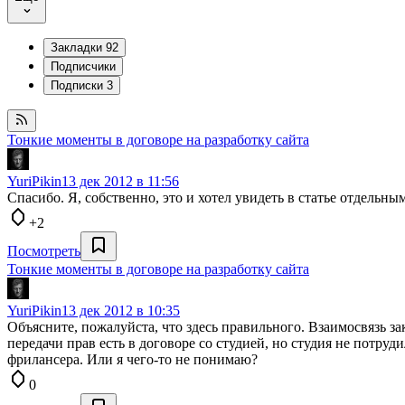
Закладки
92
Подписчики
Подписки
3
Тонкие моменты в договоре на разработку сайта
YuriPikin
13 дек 2012 в 11:56
Спасибо. Я, собственно, это и хотел увидеть в статье отдельны
+2
Посмотреть
Тонкие моменты в договоре на разработку сайта
YuriPikin
13 дек 2012 в 10:35
Объясните, пожалуйста, что здесь правильного. Взаимосвязь за
передачи прав есть в договоре со студией, но студия не потруд
фрилансера. Или я чего-то не понимаю?
0