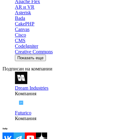
Apache Flex
AR и VR
Asterisk
Bada
CakePHP
Canvas
Cisco
CMS
CodeIgniter
Creative Commons
Показать еще
Подписан на компании
Dream Industries
Компания
Futurico
Компания