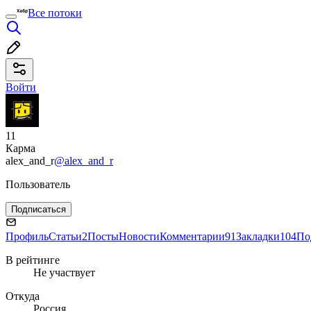
Все потоки
Войти
11
Карма
alex_and_r
@alex_and_r
Пользователь
Подписаться
Профиль
Статьи
2
Посты
Новости
Комментарии
91
Закладки
104
По
В рейтинге
Не участвует
Откуда
Россия