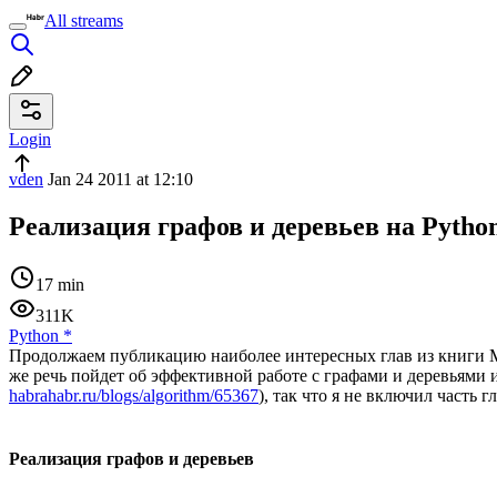
All streams
Login
vden
Jan 24 2011 at 12:10
Реализация графов и деревьев на Pytho
17 min
311K
Python
*
Продолжаем публикацию наиболее интересных глав из книги Ma
же речь пойдет об эффективной работе с графами и деревьями и
habrahabr.ru/blogs/algorithm/65367
), так что я не включил часть г
Реализация графов и деревьев