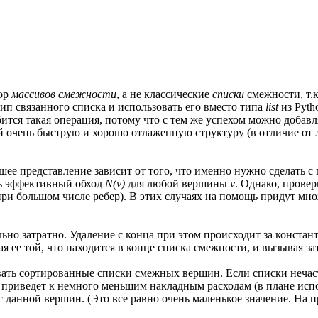
бор
массивов смежности
, а не классические
списки
смежности, т.к
ип связанного списка и использовать его вместо типа
list
из Pyth
обится такая операция, потому что с тем же успехом можно доба
ой очень быструю и хорошо отлаженную структуру (в отличие от
чшее представление зависит от того, что именно нужно сделать 
ь эффективный обход
N(v)
для любой вершины
v
. Однако, провер
 при большом числе ребер). В этих случаях на помощь придут мн
ольно затратно. Удаление с конца при этом происходит за констан
 ее той, что находится в конце списка смежности, и вызывая за
вать сортированные списки смежных вершин. Если списки неча
приведет к немного меньшим накладным расходам (в плане испо
данной вершин. (Это все равно очень маленькое значение. На п