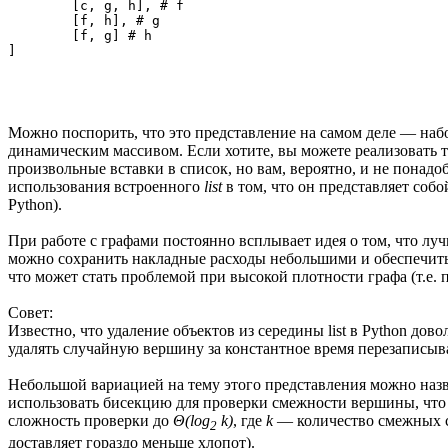
	[c, g, h], # f

	[f, h], # g

	[f, g] # h

Можно поспорить, что это представление на самом деле — на
динамическим массивом. Если хотите, вы можете реализовать т
произвольные вставки в список, но вам, вероятно, и не понад
использования встроенного
list
в том, что он представляет соб
Python).
При работе с графами постоянно всплывает идея о том, что лу
можно сохранить накладные расходы небольшими и обеспечит
что может стать проблемой при высокой плотности графа (т.е.
Совет:
Известно, что удаление объектов из середины list в Python дов
удалять случайную вершину за константное время перезаписывая
Небольшой вариацией на тему этого представления можно наз
использовать бисекцию для проверки смежности вершины, что 
сложность проверки до
Θ(log
k)
, где
k
— количество смежных с 
2
доставляет гораздо меньше хлопот).