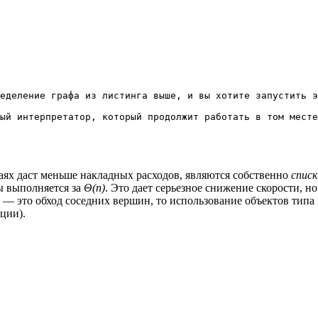
еделение графа из листинга выше, и вы хотите запустить э
аях даст меньше накладных расходов, являются собственно
списк
ы выполняется за
Θ(n)
. Это дает серьезное снижение скорости, но
тм — это обход соседних вершин, то использование объектов тип
ции).