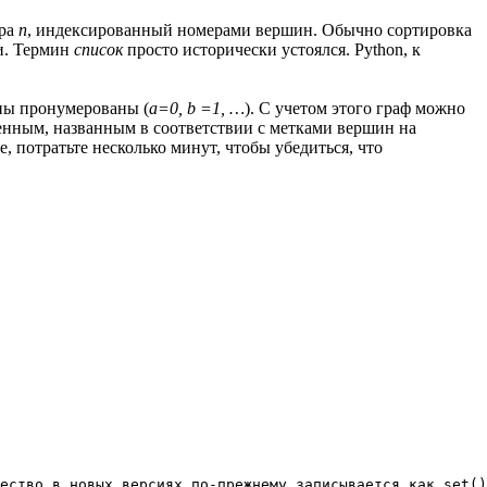
ера
n
, индексированный номерами вершин. Обычно сортировка
и. Термин
список
просто исторически устоялся. Python, к
ины пронумерованы (
a=0, b =1, …
). С учетом этого граф можно
енным, названным в соответствии с метками вершин на
 потратьте несколько минут, чтобы убедиться, что