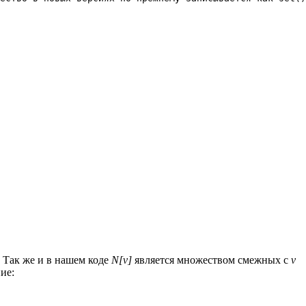
 Так же и в нашем коде
N[v]
является множеством смежных с
v
ие: