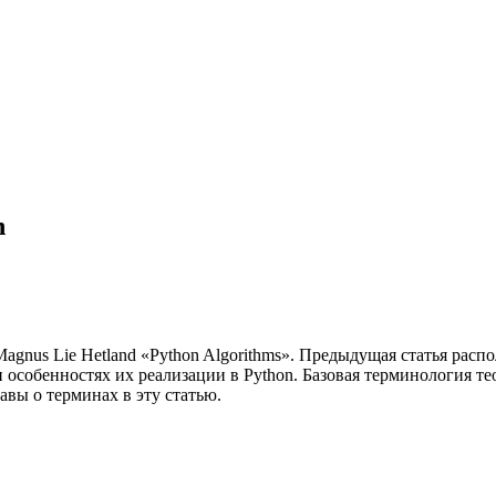
n
gnus Lie Hetland «Python Algorithms». Предыдущая статья расп
 особенностях их реализации в Python. Базовая терминология те
лавы о терминах в эту статью.