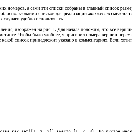
ких номеров, а сами эти списки собраны в главный список разм
т об использовании списков для реализации
множеств
смежност
х случаев удобно использовать.
ления, изображен на рис. 1. Для начала положим, что все верш
истинге. Чтобы было удобнее, я присвоил номера вершин перем
 какой список принадлежит указано в комментариях. Если хотите,