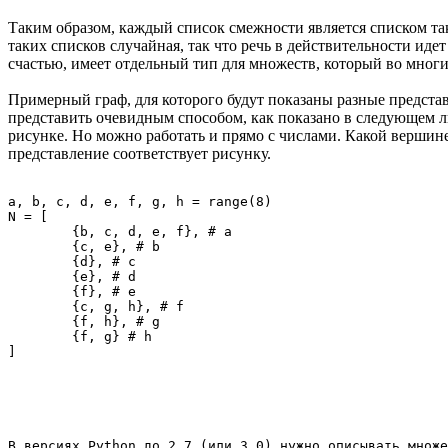
Таким образом, каждый список смежности является списком та
таких списков случайная, так что речь в действительности иде
счастью, имеет отдельный тип для множеств, который во многи
Примерный граф, для которого будут показаны разные представ
представить очевидным способом, как показано в следующем л
рисунке. Но можно работать и прямо с числами. Какой вершине
представление соответствует рисунку.
a, b, c, d, e, f, g, h = range(8)

N = [

	{b, c, d, e, f}, # a

	{c, e}, # b

	{d}, # c

	{e}, # d

	{f}, # e

	{c, g, h}, # f

	{f, h}, # g

	{f, g} # h
