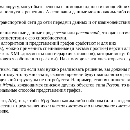
му маршруту, могут быть решены с помощью одного из мощнейш
е на полпути к решению. А если ваши данные можно каким-либо о
ранспортной сети до сети передачи данных и от взаимодействия 
ополнительные данные вроде
весов
или
расстояний
, что даст воз
оответствии с его способностями.
 алгоритмов и представлений графов сработают и для них.
лов), можно применить специальные (и весьма простые) версии а
е как XML-документы или иерархия каталогов), которые могут б
вятся собственно графами). На самом деле эти «некоторые» сл
тным, так что если вам нужно реализовать решение, вы должны 
 потому что нужно знать, сколько времени будут выполняться ра
 отдельной структуры не потребуется. Например, если вы пишете
ом
friends
, являющимся списком других объектов типа
Person
, то 
циальные способы представления графов.
сти,
N(v)
, так, чтобы
N[v]
было каким-либо набором (или в отдел
вестных представлениях:
списках смежности
и
матрицах смежн
ниже.