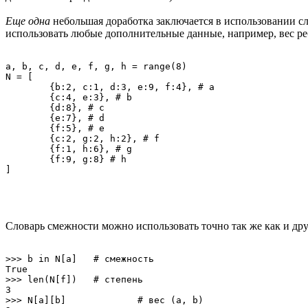
Еще одна
небольшая доработка заключается в использовании с
использовать любые дополнительные данные, например, вес реб
a, b, c, d, e, f, g, h = range(8)

N = [

	{b:2, c:1, d:3, e:9, f:4}, # a

	{c:4, e:3}, # b

	{d:8}, # c

	{e:7}, # d

	{f:5}, # e

	{c:2, g:2, h:2}, # f

	{f:1, h:6}, # g

	{f:9, g:8} # h

Словарь смежности можно использовать точно так же как и др
>>> b in N[a]	# смежность

True

>>> len(N[f])	# степень

3

>>> N[a][b]		# вес (a, b)
