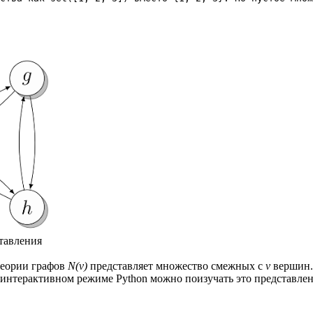
тавления
теории графов
N(v)
представляет множество смежных с
v
вершин.
 интерактивном режиме Python можно поизучать это представлен