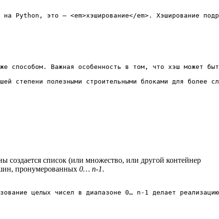
 на Python, это — <em>хэширование</em>. Хэширование подр
же способом. Важная особенность в том, что хэш может быт
ы создается список (или множество, или другой контейнер
шин, пронумерованных
0… n-1
.