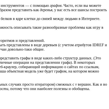
их инструментов — с помощью
графов
. Часто, если вы можете
бразом представить как
деревья
, у вас есть все шансы построить
белков в ядре клетки до связей между людьми в Интернете.
можность описывать такие разнообразные проблемы как игру в
лгоритмов и представлений.
ыть представлены в виде деревьев (с учетом атрибутов IDREF и
учаи довольно-таки общие.
представить графы в виде каких-либо структур данных. (Это
зличные операции на представлении графа). В некоторых
 веб-краулер, собирающий информацию о сайтах по ссылкам,
ваша объектная модель уже будет графом, на котором можно
ьных случаях просто итератором) смежных с
v
вершин. Как и во
ости
, потому что они наиболее полезны и обобщены.