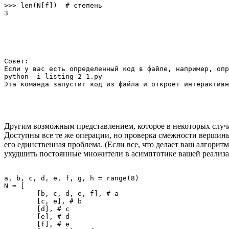
>>> len(N[f])  # степень

Совет:

Если у вас есть определенный код в файле, например, опр
python -i listing_2_1.py

Другим возможным представлением, которое в некоторых случ
Доступны все те же операции, но проверка смежности вершин
его единственная проблема. (Если все, что делает ваш алгори
ухудшить постоянные множители в асимптотике вашей реализа
a, b, c, d, e, f, g, h = range(8)

N = [

	[b, c, d, e, f], # a

	[c, e], # b

	[d], # c

	[e], # d

	[f], # e
