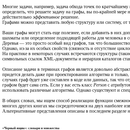
Многие задачи, например, задача обхода точек по кратчайше
определить, что решаете задачу на графы, вы по-крайней мер
действительно
эффективное
решение.
Графами можно представить любую структуру или систему, от т
Ваши графы могут стать еще полезнее, если добавить в них д
шахматы или определение подходящей работы для человека в с
Деревья — это просто особый вид графов, так что большинство
Однако, из-за их особых свойств (связность и отсутствие цик
На практике в некоторых случаях встречаются структуры (таки
символьных ссылок XML-документы и иерархия каталогов стано
Описание задачи в терминах графов является довольно абстрак
придется делать даже при проектировании алгоритма и только,
случаях граф будет уже составлен в коде или данных, так что
графом будет сама сеть. Если у вас есть класс
Person
с атрибут
использовать различные алгоритмы. Однако существуют и спе
В общих словах, мы ищем способ реализации функции смежно
многих других книгах мы сосредоточимся на двух наиболее из
Альтернативные представления описаны в последнем разделе 
«Черный ящик»: словари и множества