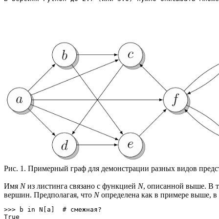
Рис. 1. Примерный граф для демонстрации разных видов предс
Имя
N
из листинга связано с функцией
N
, описанной выше. В 
вершин. Предполагая, что
N
определена как в примере выше, в
>>> b in N[a]  # смежная?

True
