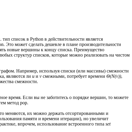
. тип список в Python в действительности является
on. Это может сделать дешевле в плане производительности
влять новые вершины к концу списка. Преимущество
 любых структур списков, которые можно реализовать на чистом
с графом. Например, используя списки (или массивы) смежности
ка, являются ли
u
и
v
смежными, потребует времени
Θ(N(v))
,
ожества смежности.
тное время. Если вы не заботитесь о порядке вершин, то можете
тем метод pop.
сто меняются, их можно держать отсортированными и
льзования памяти и времени итерации), но увеличит
рактике, впрочем, использование встроенного типа
set