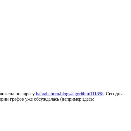
оложена по адресу
habrahabr.ru/blogs/algorithm/111858
. Сегодня
ории графов уже обсуждалась (например здесь: