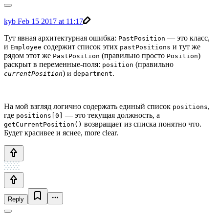
kyb
Feb 15 2017 at 11:17
Тут явная архитектурная ошибка:
— это класс,
PastPosition
и
содержит список этих
и тут же
Employee
pastPositions
рядом этот же
(правильно просто
)
PastPosition
Position
раскрыт в переменные-поля:
(правильно
position
) и
.
currentPosition
department
На мой взгляд логично содержать единый список
,
positions
где
— это текущая должность, а
positions[0]
возвращает из списка понятно что.
getCurrentPosition()
Будет красивее и яснее, more clear.
Reply