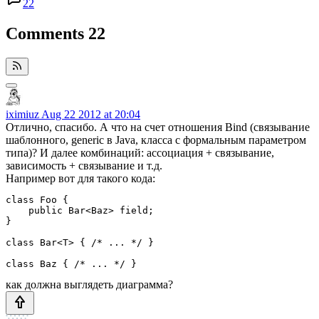
22
Comments
22
iximiuz
Aug 22 2012 at 20:04
Отлично, спасибо. А что на счет отношения Bind (связывание
шаблонного, generic в Java, класса с формальным параметром
типа)? И далее комбинаций: ассоциация + связывание,
зависимость + связывание и т.д.
Например вот для такого кода:
class Foo {

    public Bar<Baz> field;

}

class Bar<T> { /* ... */ }

как должна выглядеть диаграмма?