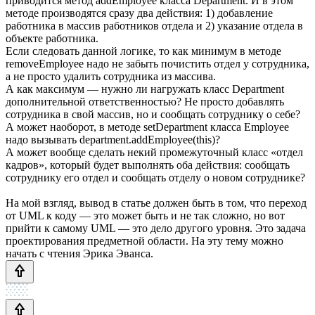
приводится метод addEmployee класса Department. И в этом
методе производятся сразу два действия: 1) добавление
работника в массив работников отдела и 2) указание отдела в
объекте работника.
Если следовать данной логике, то как минимум в методе
removeEmployee надо не забыть почистить отдел у сотрудника,
а не просто удалить сотрудника из массива.
А как максимум — нужно ли нагружать класс Department
дополнительной ответственностью? Не просто добавлять
сотрудника в свой массив, но и сообщать сотруднику о себе?
А может наоборот, в методе setDepartment класса Employee
надо вызывать department.addEmployee(this)?
А может вообще сделать некий промежуточный класс «отдел
кадров», который будет выполнять оба действия: сообщать
сотруднику его отдел и сообщать отделу о новом сотруднике?
На мой взгляд, вывод в статье должен быть в том, что переход
от UML к коду — это может быть и не так сложно, но вот
прийти к самому UML — это дело другого уровня. Это задача
проектирования предметной области. На эту тему можно
начать с чтения Эрика Эванса.