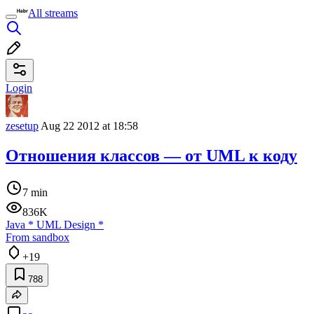
All streams
Login
zesetup
Aug 22 2012 at 18:58
Отношения классов — от UML к коду
7 min
836K
Java
*
UML Design
*
From sandbox
+19
788