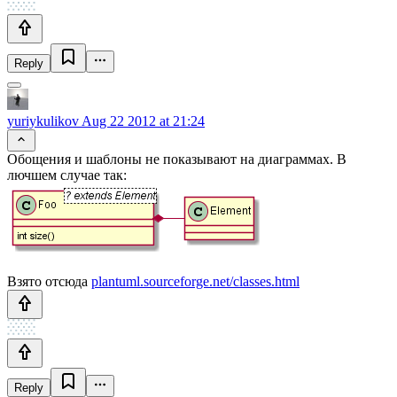
Reply
yuriykulikov
Aug 22 2012 at 21:24
Обощения и шаблоны не показывают на диаграммах. В
лючшем случае так:
Взято отсюда
plantuml.sourceforge.net/classes.html
Reply