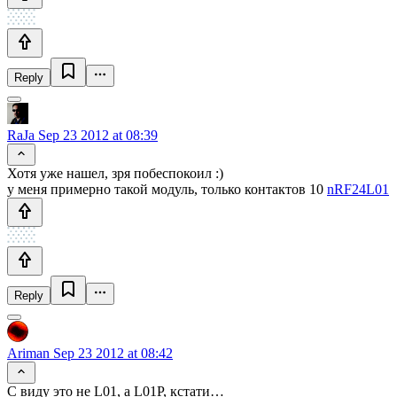
Reply
RaJa
Sep 23 2012 at 08:39
Хотя уже нашел, зря побеспокоил :)
у меня примерно такой модуль, только контактов 10
nRF24L01
Reply
Ariman
Sep 23 2012 at 08:42
С виду это не L01, а L01P, кстати…