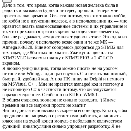
Дело в том, что время, когда каждая новая железка была в
радость и вызывала бурный интерес, прошли. Теперь мне
просто жалко времени. Отчасти потому, что это только хобби,
но хобби не в изучении железок, а в использовании их — мне
нравится делать взаимосвязанные системы и их управление и
то, что приходится тратить время на отдельные элементы,
больше раздражает, чем доставляет удовольствие. Это одна из
причин, почему я использую везде одни и те же МК —
Atmega168/328. Еще вот собираюсь добраться до STM32 для
тех задач, где 8битных не хватит. Уже купил две платы —
STM32VLDiscovery и платку с STM32F103 и 2.4" LCD
экраном.
Я люблю унификацию, тогда можно писать не на убогом
питоне или Wiring, а один раз изучить С и писать экономный,
быстрый, удобный код. А под ПК пишу на Delphi и немного
на MSVisual C++. Мне не нравится managed код и поэтому я
не использую C# в частности потому, что он запускается
гораздо медленнее. Особенно на КПК с WM6.1.
В общем стараюсь зоопарк не сильно разводить :) Иначе
времени на все задумки просто не хватит.
Чип из донгла использовать скорее всего не буду. Кстати, я бы
предпочел не напрямую с регистрами работать, а написать
класс или на худой конец модуль с небольшим количеством
функций. инкапсуляция сильно упрощает разработку. Я не