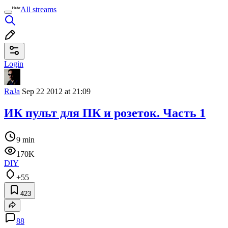
All streams
Login
RaJa
Sep 22 2012 at 21:09
ИК пульт для ПК и розеток. Часть 1
9 min
170K
DIY
+55
423
88