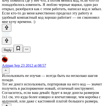
хочу помнить где у нее что, а потом менять код, если что-то
понадобилось изменить. Я люблю черные ящики, один раз
открыл, разобрался как с этим работать, написал код и забыл.
Если кто-то до меня качественно проделал эту работу и
удобный компактный код хорошо работает — он сэкономил
мне кучу времени. :)
Reply
Ariman
Sep 23 2012 at 08:57
Использовать не изучая — всегда быть на несколько шагов
позади.
Тот же донгл использовать, портировав на него код — значит
получить в распоряжение новый, отличный инструмент.
Согласитесь, если ваш девайс будет в виде донгла размером
1х1 см, это куда более изящно и впечатляюще, чем коробка с
ардуиной, или даже с кастомной платой большого размера.