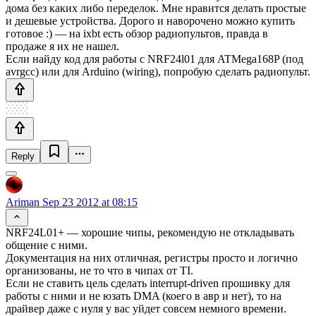
дома без каких либо переделок. Мне нравится делать простые
и дешевые устройства. Дорого и наворочено можно купить
готовое :) — на ixbt есть обзор радиопультов, правда в
продаже я их не нашел.
Если найду код для работы с NRF24l01 для ATMega168P (под
avrgcc) или для Arduino (wiring), попробую сделать радиопульт.
Reply
Ariman
Sep 23 2012 at 08:15
NRF24L01+ — хорошие чипы, рекомендую не откладывать
общение с ними.
Документация на них отличная, регистры просто и логично
организованы, не то что в чипах от TI.
Если не ставить цель сделать interrupt-driven прошивку для
работы с ними и не юзать DMA (коего в авр и нет), то на
драйвер даже с нуля у вас уйдет совсем немного времени.