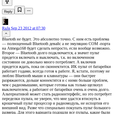
Reply
RaJa
Sep 23 2012 at 07:30
Bluetoth не будет. Это абсолютно точно. С ним есть проблема
— полноценный Bluetooth девайс а не эмуляцию COM -порта
на Atmega168 будет сделать непросто, если вообще возможно.
Второе — Bluetooth долго подключается, а значит пульт
придется включать и выключать, т.к. во включенном
состоянии он довольно много потребляет. А включив
придется ждать, пока он сконнектится. ИК пульт от батарейки
работает годами, всегда готов к работе. Я, кстати, поэтому не
люблю Bluetooth мыши и клавиатуры — они быстрее
разряжаются, дольше коннектятся и с ними больше проблем,
чем с радиомышами, которые готовы как только щелкнул
выключателем, а работают от батарейки очень и очень долго.
Альтернативой может стать радиоинтерфейс, но это потребует
переделки пульта, не уверен, что мне удастся втиснуть в
крошечный пульт процессор и радиомодуль, не испортив его
внешний вид. Разве что специально покупать пульт большого
размера. Для этого варианта подошли все пульты, какие были