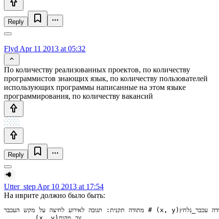
Reply
Flyd
Apr 11 2013 at 05:32
По количеству реализованных проектов, по количеству
программистов знающих язык, по количеству пользователей
использующих программы написанные на этом языке
программирования, по количеству вакансий
Reply
Utter_step
Apr 10 2013 at 17:54
На иврите должно было быть:
מתודה תקנית: תגובה לאירוע לחיצה על מקש העכבר # (x, y)מתודה עכבר_נלחץ

        (x, y)צב.מקום
