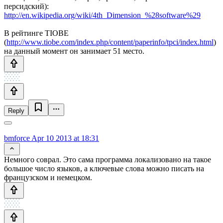
персидский):
http://en.wikipedia.org/wiki/4th_Dimension_%28software%29
В рейтинге TIOBE
(
http://www.tiobe.com/index.php/content/paperinfo/tpci/index.html
)
на данный момент он занимает 51 место.
Reply
bmforce
Apr 10 2013 at 18:31
Немного соврал. Это сама программа локализовано на такое
большое число языков, а ключевые слова можно писать на
французском и немецком.