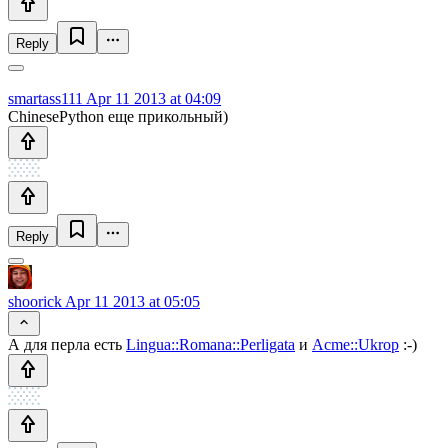
Reply
smartass111
Apr 11 2013 at 04:09
ChinesePython еще прикольный)
Reply
shoorick
Apr 11 2013 at 05:05
А для перла есть
Lingua::Romana::Perligata
и
Acme::Ukrop
:-)