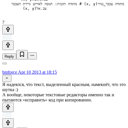
    מתודה תקנית: תגובה לאירוע גרירת העכבר # (x, y)מתודה עכבר_נגרר

?
Reply
bmforce
Apr 10 2013 at 18:15
Я надеялся, что текст, выделенный красным, намекнёт, что это
шутка :)
А вообще, некоторые текстовые редакторы именно так и
пытаются «исправить» код при копировании.