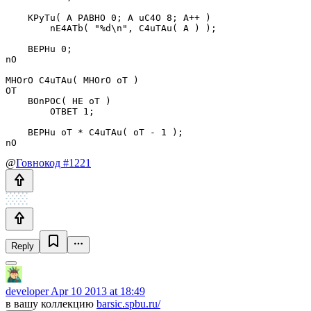
    KPyTu( A PABHO 0; A uC4O 8; A++ )

        nE4ATb( "%d\n", C4uTAu( A ) );

    BEPHu 0;

nO

MHOrO C4uTAu( MHOrO oT )

OT

    BOnPOC( HE oT )

        OTBET 1;

    BEPHu oT * C4uTAu( oT - 1 );

@
Говнокод #1221
Reply
developer
Apr 10 2013 at 18:49
в вашу коллекцию
barsic.spbu.ru/