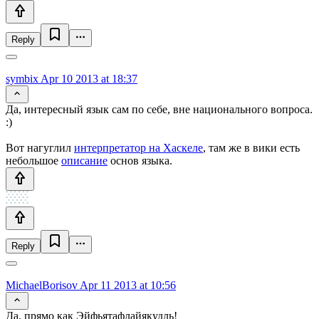
Reply
symbix
Apr 10 2013 at 18:37
Да, интересный язык сам по себе, вне национального вопроса.
:)
Вот нагуглил
интерпретатор на Хаскеле
, там же в вики есть
небольшое
описание
основ языка.
Reply
MichaelBorisov
Apr 11 2013 at 10:56
Да, прямо как Эйфьятафлайякудль!