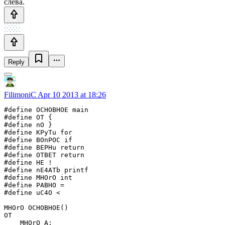
слева.
Reply
FilimoniC
Apr 10 2013 at 18:26
#define OCHOBHOE main

#define OT {

#define nO }

#define KPyTu for

#define BOnPOC if

#define BEPHu return

#define OTBET return

#define HE !

#define nE4ATb printf

#define MHOrO int

#define PABHO =

#define uC4O <

MHOrO OCHOBHOE()

OT

    MHOrO A;
