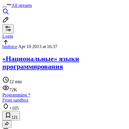
All streams
Login
bmforce
Apr 10 2013 at 16:37
«Национальные» языки
программирования
12 min
72K
Programming
*
From sandbox
+105
121