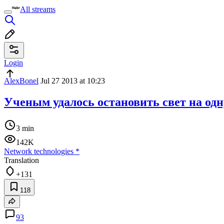
All streams
Login
AlexBonel
Jul 27 2013 at 10:23
Ученым удалось остановить свет на од
3 min
142K
Network technologies
*
Translation
+131
118
93