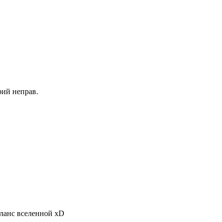
рий неправ.
аланс вселенной xD