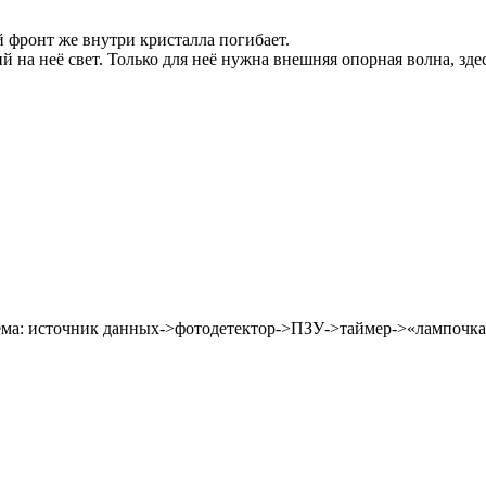
й фронт же внутри кристалла погибает.
 на неё свет. Только для неё нужна внешняя опорная волна, зде
стема: источник данных->фотодетектор->ПЗУ->таймер->«лампочк