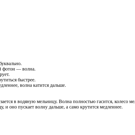
буквально.
й фотон — волна.
рует.
рутиться быстрее.
едленнее, волна катится дальше.
резается в водяную мельницу. Волна полностью гасится, колесо 
ду, и оно пускает волну дальше, а само крутится медленнее.