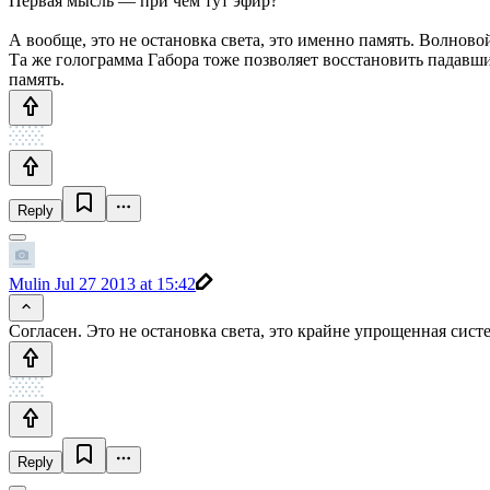
Первая мысль — при чем тут эфир?
А вообще, это не остановка света, это именно память. Волново
Та же голограмма Габора тоже позволяет восстановить падавший
память.
Reply
Mulin
Jul 27 2013 at 15:42
Согласен. Это не остановка света, это крайне упрощенная си
Reply