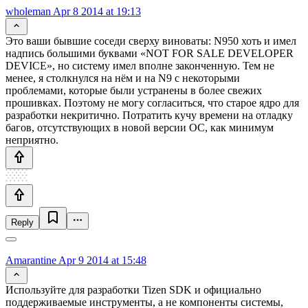
wholeman
Apr 8 2014 at 19:13
Это ваши бывшие соседи сверху виноваты: N950 хоть и имел
надпись большими буквами «NOT FOR SALE DEVELOPER
DEVICE», но систему имел вполне законченную. Тем не
менее, я столкнулся на нём и на N9 с некоторыми
проблемами, которые были устранены в более свежих
прошивках. Поэтому не могу согласиться, что старое ядро для
разработки некритично. Потратить кучу времени на отладку
багов, отсутствующих в новой версии ОС, как минимум
неприятно.
Reply
Amarantine
Apr 9 2014 at 15:48
Используйте для разработки Tizen SDK и официально
поддерживаемые инструменты, а не компоненты системы,