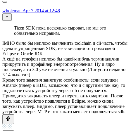
wholeman
Apr 7 2014 at 12:48
Tizen SDK пока несколько сыроват, но мы это
обязательно исправим.
IMHO было бы неплохо вычленить toolchain и cli-часть, чтобы
сделать упрощённый SDK, не зависящий от громоздкой
Eclipse и Oracle JDK.
А ещё на телефон неплохо бы какой-нибудь терминальчик
прикрутить и профайлер энергопотребления. Ну и ядро
посвежее, а то 3.0 уже не очень актуально (Линус-то недавно
3.14 выкатил).
Кроме того заметил занятную особенность: если запущен
Amarok (плеер в KDE, возможно, что и с другими так же), то
подключиться к устройству через sdb не получается.
Приходится закрывать плеер и перетыкать смартфон. После
того, как устройство появляется в Eclipse, можно снова
запускать плеер. Видимо, плеер устанавливает подключение
устройства через MTP и это как-то мешает подключаться sdb.