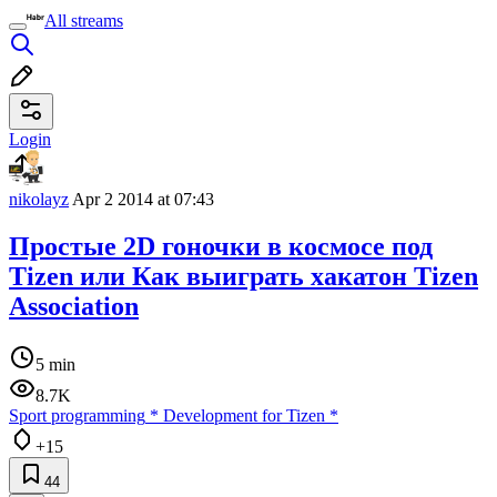
All streams
Login
nikolayz
Apr 2 2014 at 07:43
Простые 2D гоночки в космосе под
Tizen или Как выиграть хакатон Tizen
Association
5 min
8.7K
Sport programming
*
Development for Tizen
*
+15
44