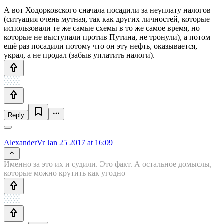
А вот Ходорковского сначала посадили за неуплату налогов
(ситуация очень мутная, так как других личностей, которые
использовали те же самые схемы в то же самое время, но
которые не выступали против Путина, не тронули), а потом
ещё раз посадили потому что он эту нефть, оказывается,
украл, а не продал (забыв уплатить налоги).
Reply
AlexanderVr
Jan 25 2017 at 16:09
Именно за это их и судили. Это факт. А остальное домыслы,
которые можно крутить как угодно