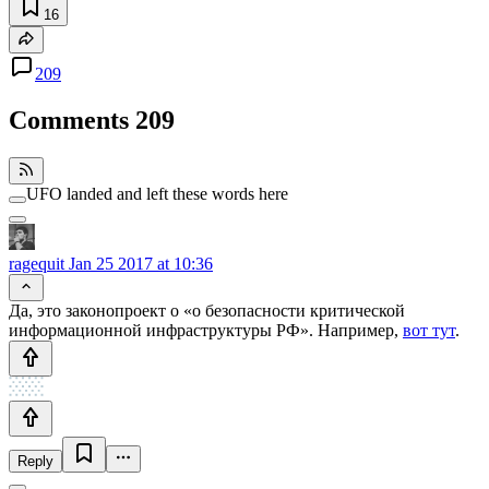
16
209
Comments
209
UFO landed and left these words here
ragequit
Jan 25 2017 at 10:36
Да, это законопроект о «о безопасности критической
информационной инфраструктуры РФ». Например,
вот тут
.
Reply