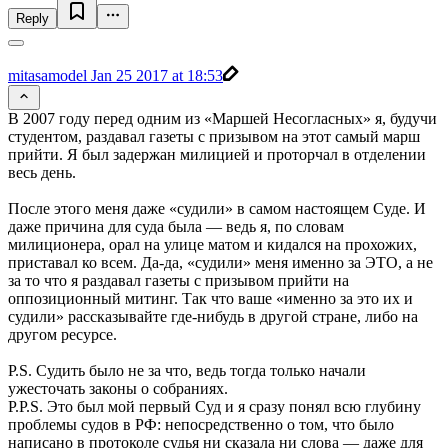
Reply
mitasamodel
Jan 25 2017 at 18:53
В 2007 году перед одним из «Маршей Несогласных» я, будучи
студентом, раздавал газеты с призывом на этот самый марш
прийти. Я был задержан милицией и проторчал в отделении
весь день.
После этого меня даже «судили» в самом настоящем Суде. И
даже причина для суда была — ведь я, по словам
милиционера, орал на улице матом и кидался на прохожих,
приставал ко всем. Да-да, «судили» меня именно за ЭТО, а не
за то что я раздавал газеты с призывом прийти на
оппозиционный митинг. Так что ваше «именно за это их и
судили» рассказывайте где-нибудь в другой стране, либо на
другом ресурсе.
P.S. Судить было не за что, ведь тогда только начали
ужесточать законы о собраниях.
P.P.S. Это был мой первый Суд и я сразу понял всю глубину
проблемы судов в РФ: непосредственно о том, что было
написано в протоколе судья ни сказала ни слова — даже для