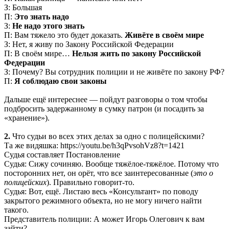
З: Большая
П:
Это знать надо
З:
Не надо этого знать
П: Вам тяжело это будет доказать.
Живёте в своём мире
З: Нет, я живу по Закону Российской Федерации
П: В своём мире…
Нельзя жить по закону Российской
Федерации
З: Почему? Вы сотрудник полиции и не живёте по закону РФ?
П:
Я соблюдаю свои законы
Дальше ещё интереснее — пойдут разговоры о том чтобы
подбросить задержанному в сумку патрон (и посадить за
«хранение»).
2.
Что судьи во всех этих делах за одно с полицейскими?
Та же видяшка: https://youtu.be/h3qPvsohVz8?t=1421
Судья составляет Постановление
Судья: Сижу сочиняю. Вообще тяжёлое-тяжёлое. Потому что
посторонних нет, он орёт, что все заинтересованные (
это о
полицейских
). Правильно говорит-то.
Судья: Вот, ещё. Листаю весь «Консультант» по поводу
закрытого режимного объекта, но не могу ничего найти
такого.
Представитель полиции: А может Игорь Олегович к вам
зайти?