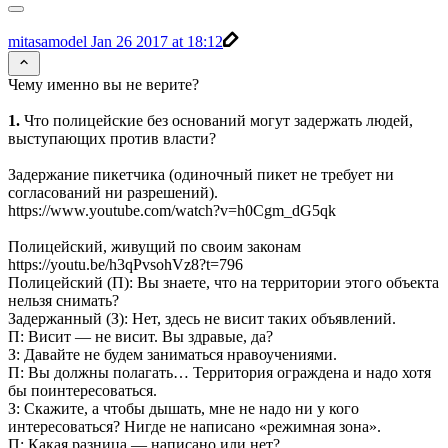
mitasamodel
Jan 26 2017 at 18:12
Чему именно вы не верите?
1.
Что полицейские без оснований могут задержать людей,
выступающих против власти?
Задержание пикетчика (одиночный пикет не требует ни
согласований ни разрешений).
https://www.youtube.com/watch?v=h0Cgm_dG5qk
Полицейский, живущий по своим законам
https://youtu.be/h3qPvsohVz8?t=796
Полицейский (П): Вы знаете, что на территории этого объекта
нельзя снимать?
Задержанный (З): Нет, здесь не висит таких объявлений.
П: Висит — не висит. Вы здравые, да?
З: Давайте не будем заниматься нравоучениями.
П: Вы должны полагать… Территория ограждена и надо хотя
бы поинтересоваться.
З: Скажите, а чтобы дышать, мне не надо ни у кого
интересоваться? Нигде не написано «режимная зона».
П: Какая разница — написано или нет?