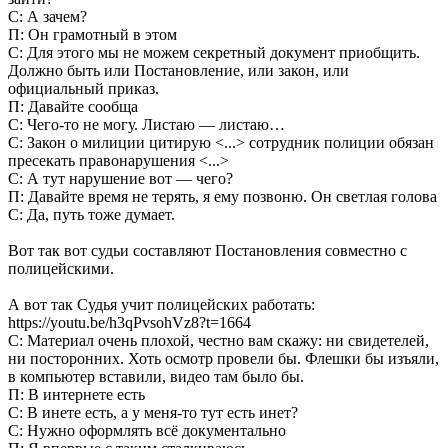
С: А зачем?
П: Он грамотный в этом
С: Для этого мы не можем секретный документ приобщить.
Должно быть или Постановление, или закон, или
официальный приказ.
П: Давайте сообща
С: Чего-то не могу. Листаю — листаю…
С: Закон о милиции цитирую <...> сотрудник полиции обязан
пресекать правонарушения <...>
С: А тут нарушение вот — чего?
П: Давайте время не терять, я ему позвоню. Он светлая голова
С: Да, путь тоже думает.
Вот так вот судьи составляют Постановления совместно с
полицейскими.
А вот так Судья учит полицейских работать:
https://youtu.be/h3qPvsohVz8?t=1664
С: Материал очень плохой, честно вам скажу: ни свидетелей,
ни посторонних. Хоть осмотр провели бы. Флешки бы изъяли,
в компьютер вставили, видео там было бы.
П: В интернете есть
С: В инете есть, а у меня-то тут есть инет?
С: Нужно оформлять всё документально