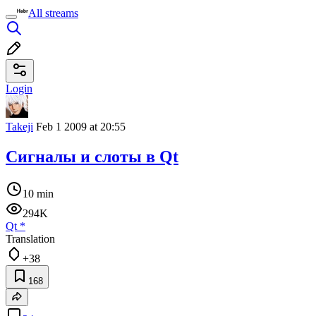
All streams
Login
Takeji
Feb 1 2009 at 20:55
Сигналы и слоты в Qt
10 min
294K
Qt
*
Translation
+38
168