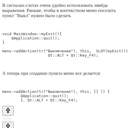
В сигналах-слотах очень удобно использовать лямбда
выражения. Раньше, чтобы в контекстном меню поселить
пункт "Выкл" нужно было сделать
void MainWindow::myExit(){

    QApplication::quit();

}

menu->addAction(tr("Выключение"), this,  SLOT(myExit())
                    Qt::ALT + Qt::Key_F4);
А теперь при создании пункта меню все делается:
menu->addAction(tr("Выключение"), this, [] () {

        QApplication::quit();

        }, Qt::ALT + Qt::Key_F4);