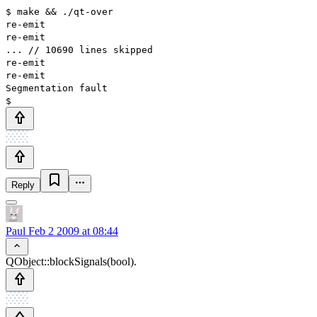
$ make && ./qt-over
re-emit
re-emit
... // 10690 lines skipped
re-emit
re-emit
Segmentation fault
$
Reply
Paul
Feb 2 2009 at 08:44
QObject::blockSignals(bool).