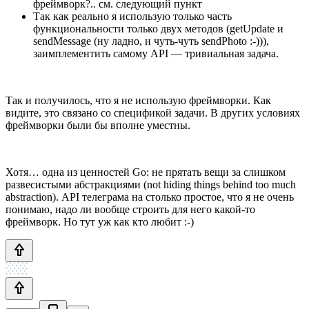
фреймворк?.. см. следующий пункт
Так как реально я использую только часть
функциональности только двух методов (getUpdate и
sendMessage (ну ладно, и чуть-чуть sendPhoto :-))),
заимплементить самому API — тривиальная задача.
Так и получилось, что я не использую фреймворки. Как
видите, это связано со спецификой задачи. В других условиях
фреймворки были бы вполне уместны.
Хотя… одна из ценностей Go: не прятать вещи за слишком
развесистыми абстракциями (not hiding things behind too much
abstraction). API телеграма на столько простое, что я не очень
понимаю, надо ли вообще строить для него какой-то
фреймворк. Но тут уж как кто любит :-)