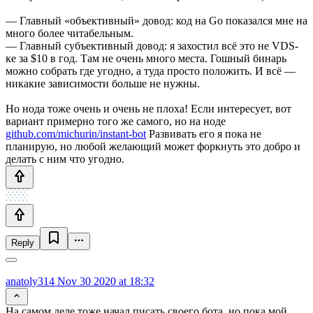
— Главный «объективный» довод: код на Go показался мне на
много более читабельным.
— Главный субъективный довод: я захостил всё это не VDS-
ке за $10 в год. Там не очень много места. Гошный бинарь
можно собрать где угодно, а туда просто положить. И всё —
никакие зависимости больше не нужны.
Но нода тоже очень и очень не плоха! Если интересует, вот
вариант примерно того же самого, но на ноде
github.com/michurin/instant-bot
Развивать его я пока не
планирую, но любой желающий может форкнуть это добро и
делать с ним что угодно.
Reply
anatoly314
Nov 30 2020 at 18:32
На самом деле тоже начал писать своего бота, но пока мой