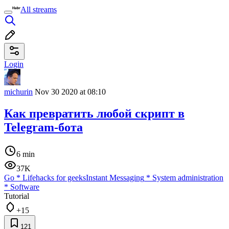
All streams
Login
michurin
Nov 30 2020 at 08:10
Как превратить любой скрипт в
Telegram-бота
6 min
37K
Go
*
Lifehacks for geeks
Instant Messaging
*
System administration
*
Software
Tutorial
+15
121