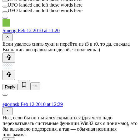
UFO landed and left these words here
UFO landed and left these words here
Smerig
Feb 12 2010 at 11:20
Если удалось снять хуки и перейти из r3 в r0, то да, сначала
Вы написали правильно: делай. что хочешь :)
Reply
egorinsk
Feb 12 2010 at 12:29
Неа, если бы он пытался скрываться (для чего надо
перехватывать системные функции Win32 как я понимаю), это
бы вызывало подозрения. а так — обычная невинная
программа.