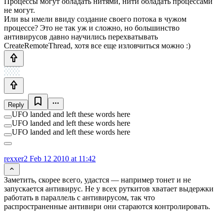
Процессы могут обладать нитями, нити обладать процессами
не могут.
Или вы имели ввиду создание своего потока в чужом
процессе? Это не так уж и сложно, но большинство
антивирусов давно научились перехватывать
CreateRemoteThread, хотя все еще изловчиться можно :)
Reply
UFO landed and left these words here
UFO landed and left these words here
UFO landed and left these words here
rexxer2
Feb 12 2010 at 11:42
Заметить, скорее всего, удастся — например тонет и не
запускается антивирус. Не у всех руткитов хватает выдержки
работать в параллель с антивирусом, так что
распространенные антивири они стараются контролировать.