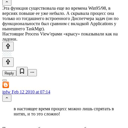
Эта функция существовала еще во времена Win95/98, в
версиях повыше ее уже небыло. А скрывала процесс она
только из тогдашнего встроенного Диспетчера задач (он по
функциональности был сравним с вкладкой Applications у
нынешнего TaskMgr).
Настоящие Process View'ерами «крысу» показывали как на
ладони.
Reply
ipfw
Feb 12 2010 at 07:14
в настоящее время процесс можно лишь спрятать в
нитях, и то это сложно!