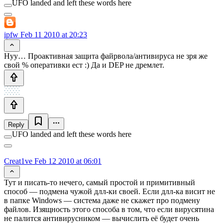
UFO landed and left these words here
ipfw
Feb 11 2010 at 20:23
Нуу… Проактивная защита файрвола/антивируса не зря же
свой % оперативки ест :) Да и DEP не дремлет.
Reply
UFO landed and left these words here
Creat1ve
Feb 12 2010 at 06:01
Тут и писать-то нечего, самый простой и примитивный
способ — подмена чужой длл-ки своей. Если длл-ка висит не
в папке Windows — система даже не скажет про подмену
файлов. Изящность этого способа в том, что если вирусятина
не палится антивирусником — вычислить её будет очень