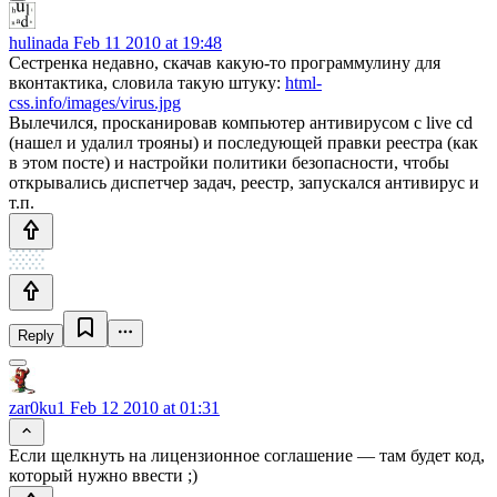
hulinada
Feb 11 2010 at 19:48
Сестренка недавно, скачав какую-то программулину для
вконтактика, словила такую штуку:
html-
css.info/images/virus.jpg
Вылечился, просканировав компьютер антивирусом с live cd
(нашел и удалил трояны) и последующей правки реестра (как
в этом посте) и настройки политики безопасности, чтобы
открывались диспетчер задач, реестр, запускался антивирус и
т.п.
Reply
zar0ku1
Feb 12 2010 at 01:31
Если щелкнуть на лицензионное соглашение — там будет код,
который нужно ввести ;)