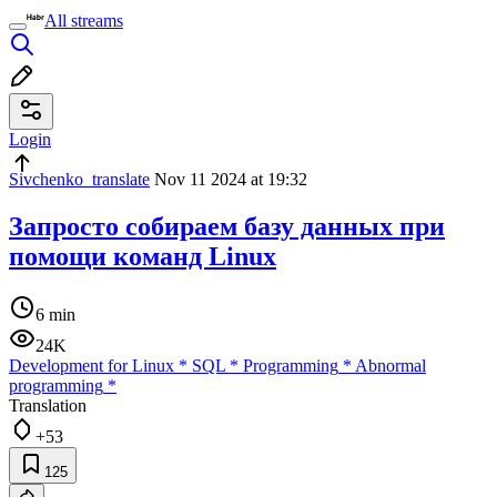
All streams
Login
Sivchenko_translate
Nov 11 2024 at 19:32
Запросто собираем базу данных при
помощи команд Linux
6 min
24K
Development for Linux
*
SQL
*
Programming
*
Abnormal
programming
*
Translation
+53
125