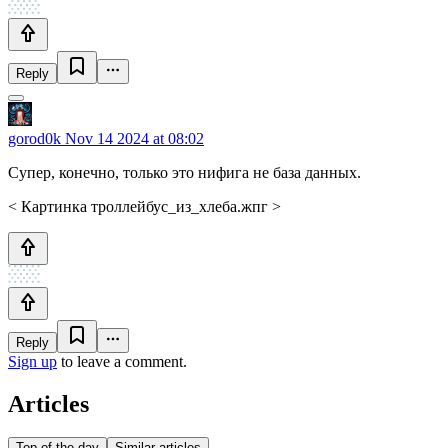
Reply
gorod0k
Nov 14 2024 at 08:02
Супер, конечно, только это нифига не база данных.
< Картинка троллейбус_из_хлеба.жпг >
Reply
Sign up
to leave a comment.
Articles
Top of the day
Similar articles