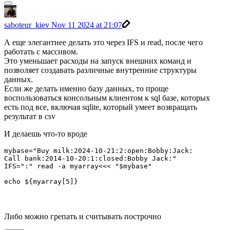
saboteur_kiev
Nov 11 2024 at 21:07
А еще элегантнее делать это через IFS и read, после чего
работать с массивом.
Это уменьшает расходы на запуск внешних команд и
позволяет создавать различные внутренние структуры
данных.
Если же делать именно базу данных, то проще
воспользоваться консольным клиентом к sql базе, которых
есть под все, включая sqlite, который умеет возвращать
результат в csv
И делаешь что-то вроде
mybase="Buy milk:2024-10-21:2:open:Bobby:Jack:

Call bank:2014-10-20:1:closed:Bobby Jack:"

IFS=":" read -a myarray<<< "$mybase"

echo ${myarray[5]}
Либо можно грепать и считывать построчно