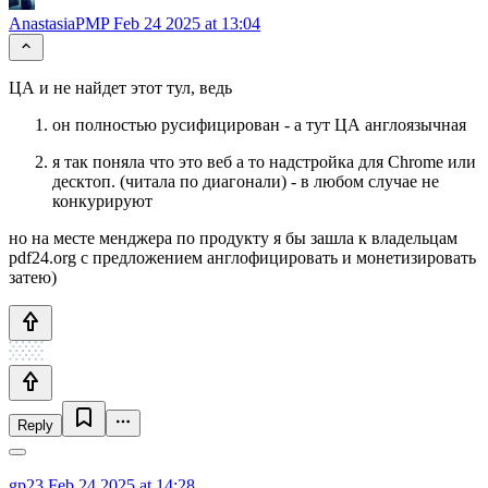
AnastasiaPMP
Feb 24 2025 at 13:04
ЦА и не найдет этот тул, ведь
он полностью русифицирован - а тут ЦА англоязычная
я так поняла что это веб а то надстройка для Chrome или
десктоп. (читала по диагонали) - в любом случае не
конкурируют
но на месте менджера по продукту я бы зашла к владельцам
pdf24.org с предложением англофицировать и монетизировать
затею)
Reply
gp23
Feb 24 2025 at 14:28