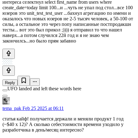
интереса селектнул select first_name from users where
create_date=today limit 100...и ...чуть не упал под стол...все 100
юзеров это unit_test_test_user ...бахнул агрегацию по имени и
оказалось что новых юзеров не 2-5 тысяч человек, а 50-100 от
силы, а остальное это через попу написанные постпродакшн
тесты... вот это был прикол ;)))) я отправил то что нашел
наверх...а потом случился 22й год и я не знаю чем
закончилсь...но было прям забавно
Reply
UFO landed and left these words here
tema_pak
Feb 25 2025 at 06:11
статья кайф! получается держали и меняли продукт 1 год
(~$40 x 12)? А сколько себестоимости времени уходило у
разработчика в день/месяц интересно?