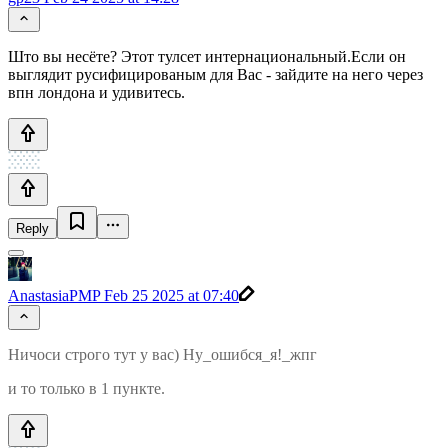
Што вы несёте? Этот тулсет интернациональный.Если он
выглядит русифицированым для Вас - зайдите на него через
впн лондона и удивитесь.
Reply
AnastasiaPMP
Feb 25 2025 at 07:40
Ничоси строго тут у вас) Ну_ошибся_я!_жпг
и то только в 1 пункте.