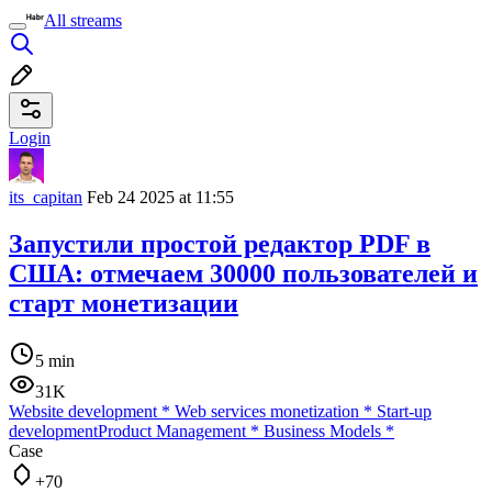
All streams
Login
its_capitan
Feb 24 2025 at 11:55
Запустили простой редактор PDF в
США: отмечаем 30000 пользователей и
старт монетизации
5 min
31K
Website development
*
Web services monetization
*
Start-up
development
Product Management
*
Business Models
*
Case
+70