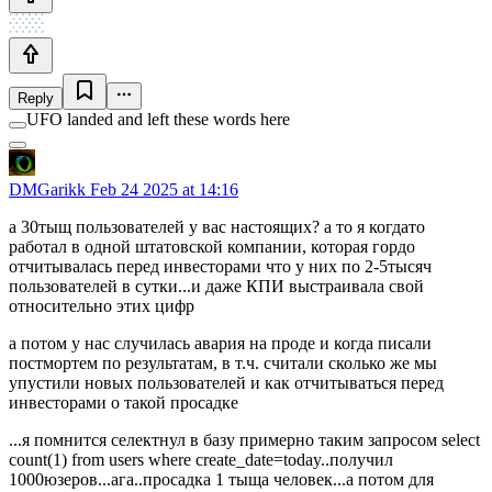
Reply
UFO landed and left these words here
DMGarikk
Feb 24 2025 at 14:16
а 30тыщ пользователей у вас настоящих? а то я когдато
работал в одной штатовской компании, которая гордо
отчитывалась перед инвесторами что у них по 2-5тысяч
пользователей в сутки...и даже КПИ выстраивала свой
относительно этих цифр
а потом у нас случилась авария на проде и когда писали
постмортем по результатам, в т.ч. считали сколько же мы
упустили новых пользователей и как отчитываться перед
инвесторами о такой просадке
...я помнится селектнул в базу примерно таким запросом select
count(1) from users where create_date=today..получил
1000юзеров...ага..просадка 1 тыща человек...а потом для