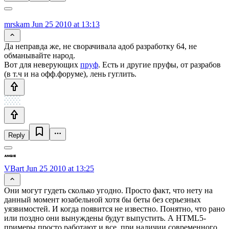
mrskam
Jun 25 2010 at 13:13
Да неправда же, не сворачивала адоб разработку 64, не
обманывайте народ.
Вот для неверующих
пруф
. Есть и другие пруфы, от разрабов
(в т.ч и на офф.форуме), лень гуглить.
Reply
VBart
Jun 25 2010 at 13:25
Они могут гудеть сколько угодно. Просто факт, что нету на
данный момент юзабельной хотя бы беты без серьезных
уязвимостей. И когда появится не известно. Понятно, что рано
или поздно они вынуждены будут выпустить. А HTML5-
примеры просто работают и все, при наличии современного