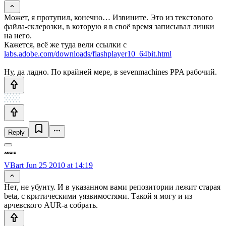
Может, я протупил, конечно… Извините. Это из текстового
файла-склерозки, в которую я в своё время записывал линки
на него.
Кажется, всё же туда вели ссылки с
labs.adobe.com/downloads/flashplayer10_64bit.html
Ну, да ладно. По крайней мере, в sevenmachines PPA рабочий.
Reply
VBart
Jun 25 2010 at 14:19
Нет, не убунту. И в указанном вами репозитории лежит старая
beta, с критическими уязвимостями. Такой я могу и из
арчевского AUR-а собрать.