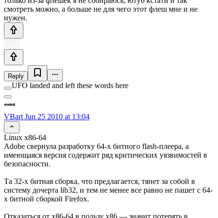
только из-за флешек я не собираюсь, ютуб кстати и так
смотреть можно, а больше не для чего этот флеш мне и не
нужен.
Reply
UFO landed and left these words here
VBart
Jun 25 2010 at 13:04
Linux x86-64
Adobe свернула разработку 64-х битного flash-плеера, а
имеющаяся версия содержит ряд критических уязвимостей в
безопасности.
Та 32-x битная сборка, что предлагается, тянет за собой в
систему дочерта lib32, и тем не менее все равно не пашет с 64-
x битной сборкой Firefox.
Отказаться от x86-64 в пользу x86 — значит потерять в