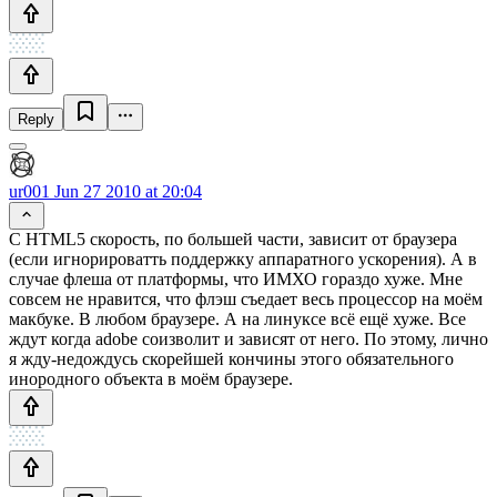
Reply
ur001
Jun 27 2010 at 20:04
C HTML5 скорость, по большей части, зависит от браузера
(если игнорироватть поддержку аппаратного ускорения). А в
случае флеша от платформы, что ИМХО гораздо хуже. Мне
совсем не нравится, что флэш съедает весь процессор на моём
макбуке. В любом браузере. А на линуксе всё ещё хуже. Все
ждут когда adobe соизволит и зависят от него. По этому, лично
я жду-недождусь скорейшей кончины этого обязательного
инородного объекта в моём браузере.