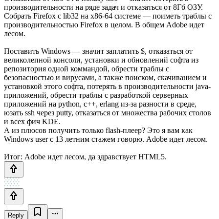
производительности на ряде задач и отказаться от 8Гб ОЗУ.
Собрать Firefox с lib32 на x86-64 системе — поиметь траблы с
производительностью Firefox в целом. В общем Adobe идет
лесом.
Поставить Windows — значит заплатить $, отказаться от
великолепной консоли, установки и обновлений софта из
репозитория одной коммандой, обрести траблы с
безопасностью и вирусами, а также поиском, скачиванием и
установкой этого софта, потерять в производительности java-
приложений, обрести траблы с разработкой серверных
приложений на python, c++, erlang из-за разности в среде,
юзать ssh через putty, отказаться от множества рабочих столов
и всех фич KDE.
А из плюсов получить только flash-плеер? Это я вам как
Windows user c 13 летним стажем говорю. Adobe идет лесом.
Итог: Adobe идет лесом, да здравствует HTML5.
Reply