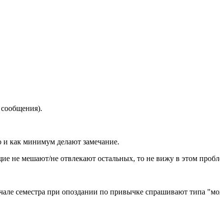
 сообщения).
о и как минимум делают замечание.
ие не мешают/не отвлекают остальных, то не вижу в этом проб
чале семестра при опоздании по привычке спрашивают типа "мож