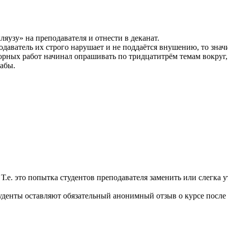
яузу» на преподавателя и отнести в деканат.
одаватель их строго нарушает и не поддаётся внушению, то знач
орных работ начинал опрашивать по тридцатитрём темам вокруг,
лабы.
.е. это попытка студентов преподавателя заменить или слегка ут
денты оставляют обязательный анонимный отзыв о курсе после е