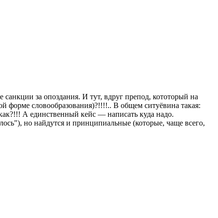
санкции за опоздания. И тут, вдруг препод, кототорый на
й форме словообразования)?!!!!.. В общем ситуёвина такая:
как?!!! А единственный кейс — написать куда надо.
лось"), но найдутся и принципиальные (которые, чаще всего,