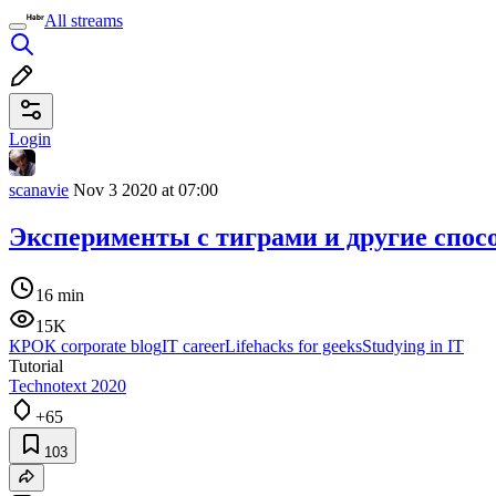
All streams
Login
scanavie
Nov 3 2020 at 07:00
Эксперименты с тиграми и другие спос
16 min
15K
КРОК corporate blog
IT career
Lifehacks for geeks
Studying in IT
Tutorial
Technotext 2020
+65
103