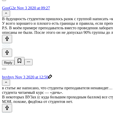
GooG2e
Nov 3 2020 at 09:27
В будущность студентом пришлось разок с группой написать «кл
У всего хорошего и плохого есть границы и правила, если преп
P.S. В моём примере преподаватель вместо проведения лаборат
описаны не были. После этого он не допускал 90% группы до 
Reply
bvvbvv
Nov 3 2020 at 12:50
в статье же написано, что студенты преподавателя ненавидят… Т
студента читаемый курс — «дичь».
В некоторых ВУЗах (с куда большим проходным баллом) все сту
МЭИ, похоже, фидбэка от студентов нет.