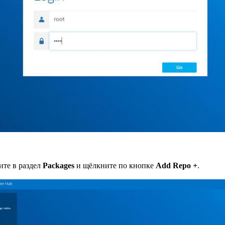
ите в раздел
Packages
и щёлкните по кнопке
Add Repo +
.