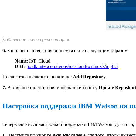
Добавление нового репозитория
6.
Заполните поля в появившемся окне следующим образом:
Name
: IoT_Cloud
URL
:
iotdk.intel.com/repos/iot-cloud/wrlinux7/rcpl13
После этого щёлкните по кнопке
Add Repository
.
7.
В завершении установки щёлкните кнопку
Update Repositori
Настройка поддержки IBM Watson на ш
Теперь займёмся настройкой поддержки IBM Watson. Для того,
1.
Щёлкните по кнопке
Add Packages +
для того, чтобы вывес