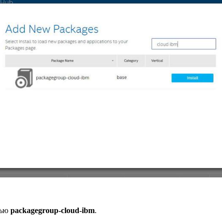
сью
packagegroup-cloud-ibm
.