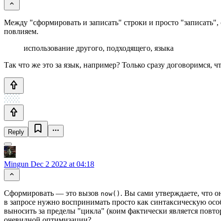
Между "сформировать и записать" строки и просто "записать", 
повлияем.
использование другого, подходящего, языка
Так что же это за язык, например? Только сразу договоримся, 
Reply
Mingun
Dec 2 2022 at 04:18
Сформировать — это вызов
. Вы сами утверждаете, что он
now()
в запросе нужно воспринимать просто как синтаксическую особе
выносить за пределы "цикла" (коим фактически является повт
очевидной оптимизации?