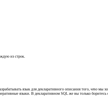
аждую из строк.
азрабатывать язык для декларативного описания того,
что
мы хот
ративные языки. В декларативном SQL же вы только боритесь с