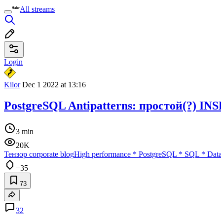
All streams
Login
Kilor
Dec 1 2022 at 13:16
PostgreSQL Antipatterns: простой(?) 
3 min
20K
Тензор corporate blog
High performance
*
PostgreSQL
*
SQL
*
Data
+35
73
32