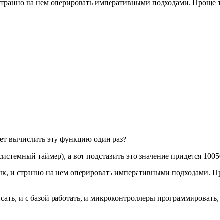
странно на нем оперировать императивными подходами. Проще то
жет вычислить эту функцию один раз?
системный таймер), а вот подставить это значение придется 10050
к, и странно на нем оперировать императивными подходами. Пр
ть, и с базой работать, и микроконтроллеры программировать, и