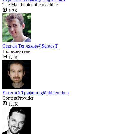
The Man behind the machine
1.2K
Сергей Тепляков
@SergeyT
Пользователь
1.1K
Евгений Трифонов
@phillennium
ContentProvider
1.1K