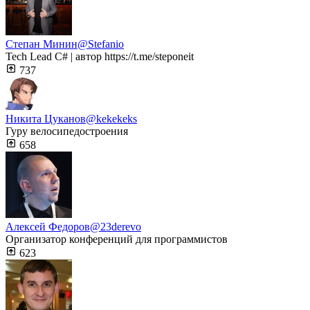
Степан Минин
@Stefanio
Tech Lead C# | автор https://t.me/steponeit
737
Никита Цуканов
@kekekeks
Гуру велосипедостроения
658
Алексей Федоров
@23derevo
Организатор конференций для программистов
623