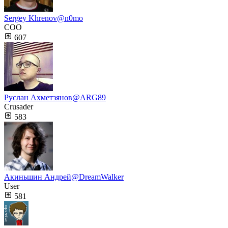
Sergey Khrenov
@n0mo
COO
607
Руслан Ахметзянов
@ARG89
Crusader
583
Акиньшин Андрей
@DreamWalker
User
581