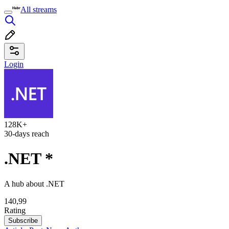
All streams
Login
128K+
30-days reach
.NET
*
A hub about .NET
140,99
Rating
Subscribe