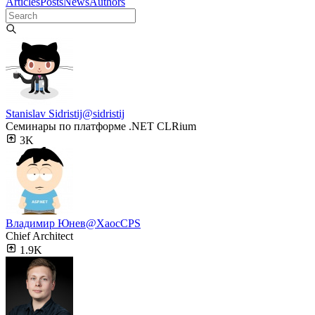
Articles
Posts
News
Authors
Stanislav Sidristij
@sidristij
Семинары по платформе .NET CLRium
3K
Владимир Юнев
@XaocCPS
Chief Architect
1.9K