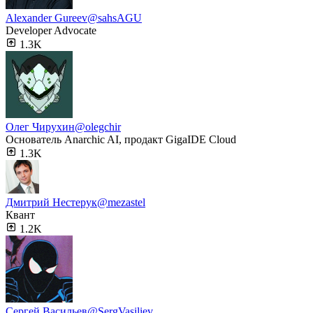
Alexander Gureev
@sahsAGU
Developer Advocate
1.3K
Олег Чирухин
@olegchir
Основатель Anarchic AI, продакт GigaIDE Cloud
1.3K
Дмитpий Hecтepук
@mezastel
Квант
1.2K
Сергей Васильев
@SergVasiliev