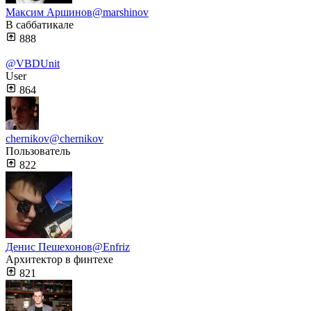
Максим Аршинов
@marshinov
В саббатикале
888
@VBDUnit
User
864
chernikov
@chernikov
Пользователь
822
Денис Пешехонов
@Enfriz
Архитектор в финтехе
821