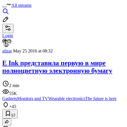
All streams
Login
alizar
May 25 2016 at 08:32
E Ink представила первую в мире
полноцветную электронную бумагу
2 min
55K
Gadgets
Monitors and TV
Wearable electronics
The future is here
+45
57