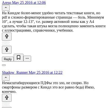
Areso
May 25 2016 at 12:06
На Киндле более-менее удобно читать текстовые книги, но
pdf и сложно-форматированные страницы — боль. Минимум
10", а лучше 12-13", т.е. размер активной зоны как у А4
сделать, чтобы такая штука могла полноценно заменить книги
с иллюстрациями, справочники, учебники.
Reply
Shadow_Runner
May 25 2016 at 12:22
Немасштабирующиеся ПДФы это зло, не спорю. Но
смартфоны размером с Киндл это все равно беда) Имхо,
конечно.