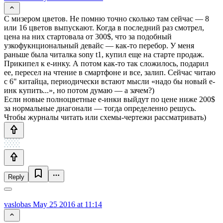
С мизером цветов. Не помню точно сколько там сейчас — 8
или 16 цветов выпускают. Когда в последний раз смотрел,
цена на них стартовала от 300$, что за подобный
узкофукнциональный девайс — как-то перебор. У меня
раньше была читалка sony t1, купил еще на старте продаж.
Прикипел к е-инку. А потом как-то так сложилось, подарил
ее, пересел на чтение в смартфоне и все, залип. Сейчас читаю
с 6" китайца, периодически встают мысли «надо бы новый е-
инк купить...», но потом думаю — а зачем?)
Если новые полноцветные е-инки выйдут по цене ниже 200$
за нормальные диагонали — тогда определенно решусь.
Чтобы журналы читать или схемы-чертежи рассматривать)
Reply
vaslobas
May 25 2016 at 11:14