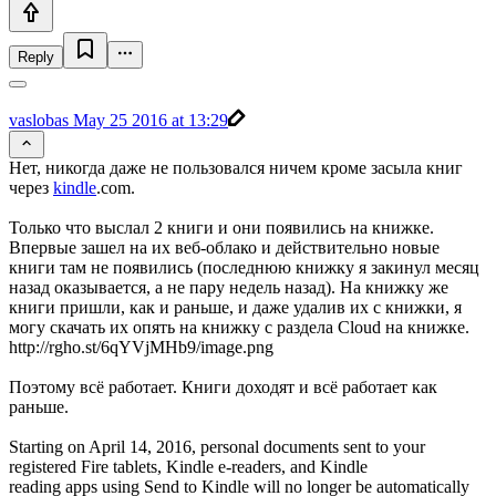
Reply
vaslobas
May 25 2016 at 13:29
Нет, никогда даже не пользовался ничем кроме засыла книг
через
kindle
.com.
Только что выслал 2 книги и они появились на книжке.
Впервые зашел на их веб-облако и действительно новые
книги там не появились (последнюю книжку я закинул месяц
назад оказывается, а не пару недель назад). На книжку же
книги пришли, как и раньше, и даже удалив их с книжки, я
могу скачать их опять на книжку с раздела Cloud на книжке.
http://rgho.st/6qYVjMHb9/image.png
Поэтому всё работает. Книги доходят и всё работает как
раньше.
Starting on April 14, 2016, personal documents sent to your
registered Fire tablets, Kindle e-readers, and Kindle
reading apps using Send to Kindle will no longer be automatically