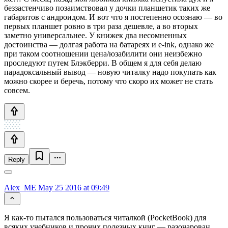
беззастенчиво позаимствовал у дочки планшетик таких же
габаритов с андроидом. И вот что я постепенно осознаю — во
первых планшет ровно в три раза дешевле, а во вторых
заметно универсальнее. У книжек два несомненных
достоинства — долгая работа на батареях и e-ink, однако же
при таком соотношении цена/юзабилити они неизбежно
проследуют путем Блэкберри. В общем я для себя делаю
парадоксальный вывод — новую читалку надо покупать как
можно скорее и беречь, потому что скоро их может не стать
совсем.
Reply
Alex_ME
May 25 2016 at 09:49
Я как-то пытался пользоваться читалкой (PocketBook) для
всяких учебников и прочих полезных книг — разочарован.