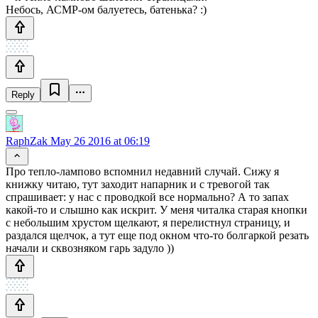
Небось, АСМР-ом балуетесь, батенька? :)
Reply
RaphZak
May 26 2016 at 06:19
Про тепло-лампово вспомнил недавний случай. Сижу я
книжку читаю, тут заходит напарник и с тревогой так
спрашивает: у нас с проводкой все нормально? А то запах
какой-то и слышно как искрит. У меня читалка старая кнопки
с небольшим хрустом щелкают, я перелистнул страницу, и
раздался щелчок, а тут еще под окном что-то болгаркой резать
начали и сквозняком гарь задуло ))