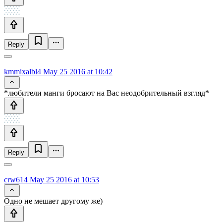
Reply
kmmixalbl4
May 25 2016 at 10:42
*любители манги бросают на Вас неодобрительный взгляд*
Reply
crw614
May 25 2016 at 10:53
Одно не мешает другому же)