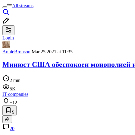
All streams
Login
AnnieBronson
Mar 25 2021 at 11:35
Минюст США обеспокоен монополией на
2 min
5K
IT-companies
+12
5
20