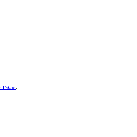
й Гибли
.