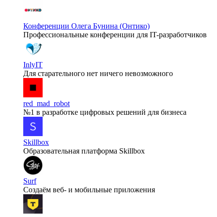
Конференции Олега Бунина (Онтико)
Профессиональные конференции для IT-разработчиков
InlyIT
Для старательного нет ничего невозможного
red_mad_robot
№1 в разработке цифровых решений для бизнеса
Skillbox
Образовательная платформа Skillbox
Surf
Создаём веб- и мобильные приложения