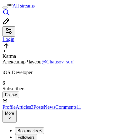
All streams
Login
5
Karma
Александр Чаусов
@Chausov_surf
iOS-Developer
6
Subscribers
Follow
Profile
Articles
3
Posts
News
Comments
11
More
Bookmarks
6
Followers