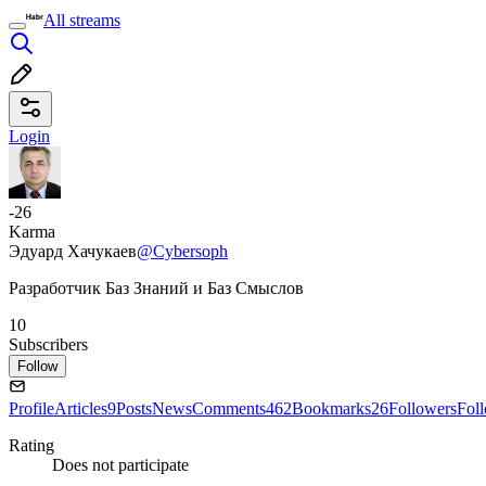
All streams
Login
-26
Karma
Эдуард Хачукаев
@Cybersoph
Разработчик Баз Знаний и Баз Смыслов
10
Subscribers
Follow
Profile
Articles
9
Posts
News
Comments
462
Bookmarks
26
Followers
Fol
Rating
Does not participate