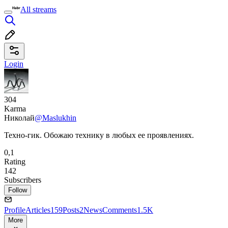
All streams
Login
304
Karma
Николай
@Maslukhin
Техно-гик. Обожаю технику в любых ее проявлениях.
0,1
Rating
142
Subscribers
Follow
Profile
Articles
159
Posts
2
News
Comments
1.5K
More