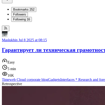
Bookmarks
252
Followers
Following
16
Maslukhin
Jul 8 2025 at 08:15
Гарантирует ли техническая грамотнос
Easy
5 min
16K
Timeweb Cloud corporate blog
Gadgets
Interfaces
*
Research and fore
Retrospective