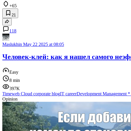
+65
21
118
Maslukhin
May 22 2025 at 08:05
Человек-клей: как я нашел самого неэфф
Easy
8 min
397K
Timeweb Cloud corporate blog
IT career
Development Management
Opinion