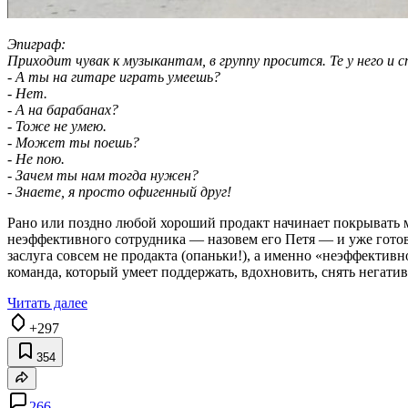
Эпиграф:
Приходит чувак к музыкантам, в группу просится. Те у него и
- А ты на гитаре играть умеешь?
- Нет.
- А на барабанах?
- Тоже не умею.
- Может ты поешь?
- Не пою.
- Зачем ты нам тогда нужен?
- Знаете, я просто офигенный друг!
Рано или поздно любой хороший продакт начинает покрывать м
неэффективного сотрудника — назовем его Петя — и уже готови
заслуга совсем не продакта (опаньки!), а именно «неэффективн
команда, который умеет поддержать, вдохновить, снять негати
Читать далее
+297
354
266