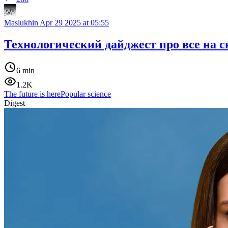
Maslukhin
Apr 29 2025 at 05:55
Технологический дайджест про все на с
6 min
1.2K
The future is here
Popular science
Digest