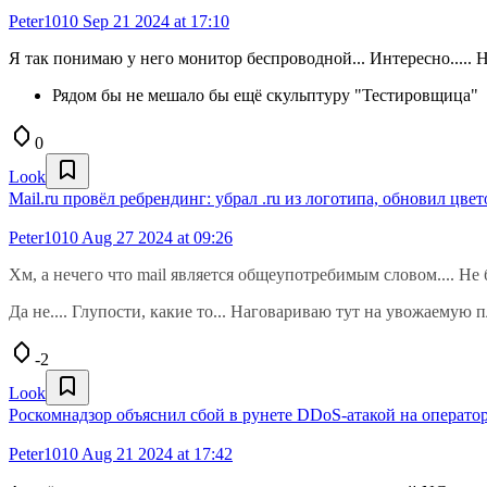
Peter1010
Sep 21 2024 at 17:10
Я так понимаю у него монитор беспроводной... Интересно..... 
Рядом бы не мешало бы ещё скульптуру "Тестировщица"
0
Look
Mail.ru провёл ребрендинг: убрал .ru из логотипа, обновил цве
Peter1010
Aug 27 2024 at 09:26
Хм, а нечего что mail является общеупотребимым словом.... Не б
Да не.... Глупости, какие то... Наговариваю тут на увожаемую п
-2
Look
Роскомнадзор объяснил сбой в рунете DDoS-атакой на оператор
Peter1010
Aug 21 2024 at 17:42