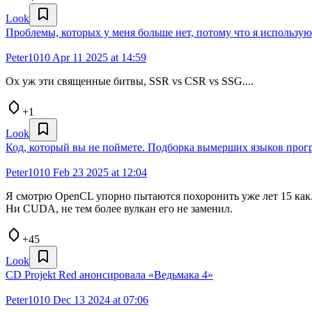
Look
Проблемы, которых у меня больше нет, потому что я использую
Peter1010
Apr 11 2025 at 14:59
Ох уж эти священные битвы, SSR vs CSR vs SSG....
+1
Look
Код, который вы не поймете. Подборка вымерших языков про
Peter1010
Feb 23 2025 at 12:04
Я смотрю OpenCL упорно пытаются похоронить уже лет 15 как.
Ни CUDA, не тем более вулкан его не заменил.
+45
Look
CD Projekt Red анонсировала «Ведьмака 4»
Peter1010
Dec 13 2024 at 07:06