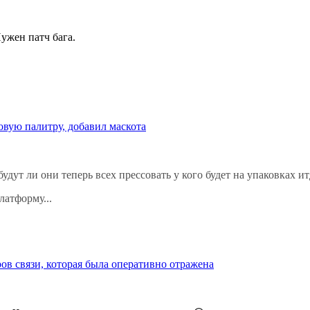
Нужен патч бага.
товую палитру, добавил маскота
удут ли они теперь всех прессовать у кого будет на упаковках итд,
латформу...
ов связи, которая была оперативно отражена