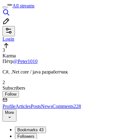
All streams
Login
3
Karma
Пётр
@Peter1010
C#, .Net core / java разработчик
2
Subscribers
Follow
Profile
Articles
Posts
News
Comments
228
More
Bookmarks
43
Followers