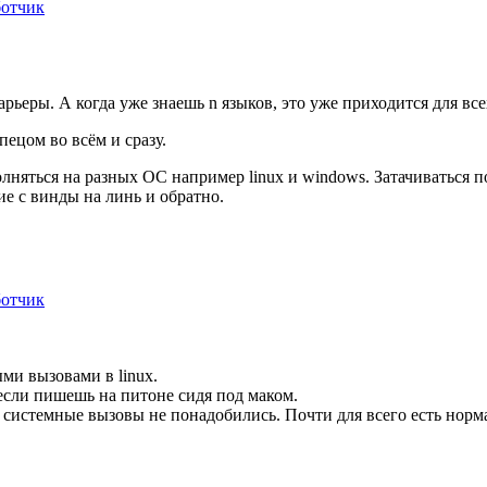
ботчик
карьеры. А когда уже знаешь n языков, это уже приходится для 
ецом во всём и сразу.
лняться на разных ОС например linux и windows. Затачиваться 
е с винды на линь и обратно.
ботчик
ыми вызовами в linux.
 если пишешь на питоне сидя под маком.
то системные вызовы не понадобились. Почти для всего есть нор