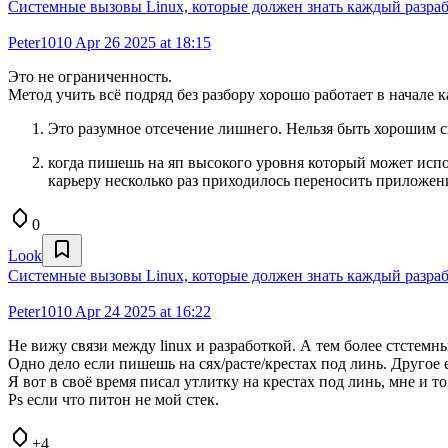
Системные вызовы Linux, которые должен знать каждый разра
Peter1010
Apr 26 2025 at 18:15
Это не ограниченность.
Метод учить всё подряд без разбору хорошо работает в начале 
Это разумное отсечение лишнего. Нельзя быть хорошим сп
когда пишешь на яп высокого уровня который может испо
карьеру несколько раз приходилось переносить приложени
0
Look
Системные вызовы Linux, которые должен знать каждый разра
Peter1010
Apr 24 2025 at 16:22
Не вижу связи между linux и разработкой. А тем более стстемн
Одно дело если пишешь на сях/расте/крестах под линь. Другое
Я вот в своё время писал утлитку на крестах под линь, мне и 
Ps если что питон не мой стек.
+4