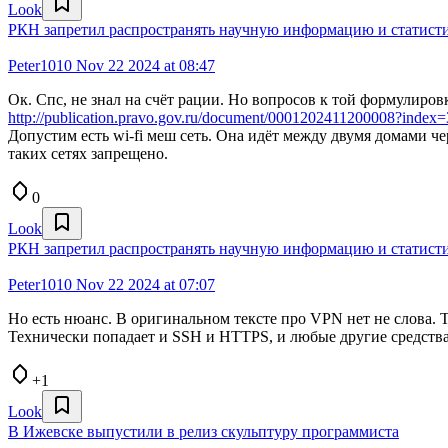
Look
РКН запретил распространять научную информацию и статисти
Peter1010
Nov 22 2024 at 08:47
Ок. Спс, не знал на счёт рации. Но вопросов к той формулиров
http://publication.pravo.gov.ru/document/0001202411200008?index=
Допустим есть wi-fi меш сеть. Она идёт между двумя домами ч
таких сетях запрещено.
0
Look
РКН запретил распространять научную информацию и статисти
Peter1010
Nov 22 2024 at 07:07
Но есть нюанс. В оригинальном тексте про VPN нет не слова. 
Технически попадает и SSH и HTTPS, и любые другие средства
+1
Look
В Ижевске выпустили в релиз скульптуру программиста