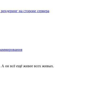
 рендеринг на стороне сервера
граммирования
 А он всё ещё живее всех живых.