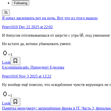
Following
Я начал заклеивать рот на ночь. Вот что из этого вышло
Peter1010
Dec 22 2025 at 22:02
И бонусом отплевываешься от шерсти с утра 🤣, под уминания т
Но кстати да, котики убаюкивать умеют.
+3
Look
Excommunicado. Прецедент Едилова
Peter1010
Nov 3 2025 at 12:22
Ну вообще ещё повезло, что оскорбление чувств верующих н
+1
Look
Памятка менеджеру: запрещённые фразы в IT. Часть 3, финальн