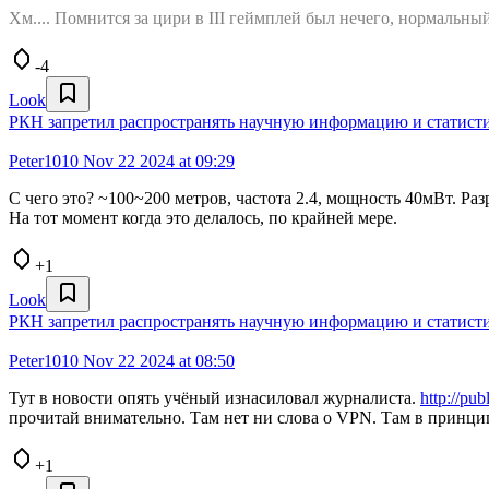
Хм.... Помнится за цири в III геймплей был нечего, нормальный
-4
Look
РКН запретил распространять научную информацию и статисти
Peter1010
Nov 22 2024 at 09:29
С чего это? ~100~200 метров, частота 2.4, мощность 40мВт. Разр
На тот момент когда это делалось, по крайней мере.
+1
Look
РКН запретил распространять научную информацию и статисти
Peter1010
Nov 22 2024 at 08:50
Тут в новости опять учёный изнасиловал журналиста.
http://pu
прочитай внимательно. Там нет ни слова о VPN. Там в принц
+1