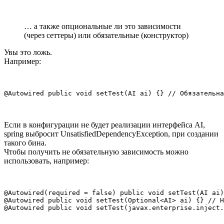
… а также опциональные ли это зависимости
(через сеттеры) или обязательные (конструктор)
Увы это ложь.
Например:
@Autowired public void setTest(AI ai) {} // Обязательна
Если в конфигурации не будет реализации интерфейса AI,
spring выбросит UnsatisfiedDependencyException, при создании
такого бина.
Чтобы получить не обязательную зависимость можно
использовать, например:
@Autowired(required = false) public void setTest(AI ai)
@Autowired public void setTest(Optional<AI> ai) {} // Н
@Autowired public void setTest(javax.enterprise.inject.