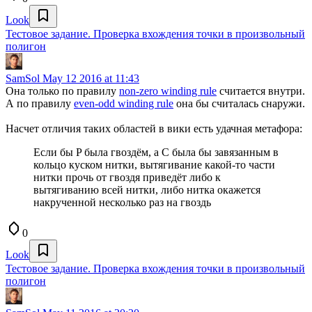
Look
Тестовое задание. Проверка вхождения точки в произвольный
полигон
SamSol
May 12 2016 at 11:43
Она только по правилу
non-zero winding rule
считается внутри.
А по правилу
even-odd winding rule
она бы считалась снаружи.
Насчет отличия таких областей в вики есть удачная метафора:
Если бы P была гвоздём, а C была бы завязанным в
кольцо куском нитки, вытягивание какой-то части
нитки прочь от гвоздя приведёт либо к
вытягиванию всей нитки, либо нитка окажется
накрученной несколько раз на гвоздь
0
Look
Тестовое задание. Проверка вхождения точки в произвольный
полигон