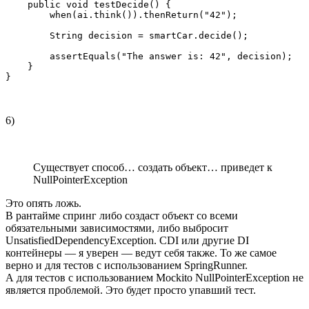
    public void testDecide() {

        when(ai.think()).thenReturn("42");

        String decision = smartCar.decide();

        assertEquals("The answer is: 42", decision);

    }

}
6)
Существует способ… создать объект… приведет к
NullPointerException
Это опять ложь.
В рантайме спринг либо создаст объект со всеми
обязательными зависимостями, либо выбросит
UnsatisfiedDependencyException. CDI или другие DI
контейнеры — я уверен — ведут себя также. То же самое
верно и для тестов с использованием SpringRunner.
А для тестов с использованием Mockito NullPointerException не
является проблемой. Это будет просто упавший тест.