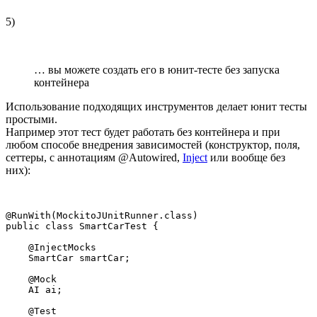
5)
… вы можете создать его в юнит-тесте без запуска
контейнера
Использование подходящих инструментов делает юнит тесты
простыми.
Например этот тест будет работать без контейнера и при
любом способе внедрения зависимостей (конструктор, поля,
сеттеры, с аннотациям @Autowired,
Inject
или вообще без
них):
@RunWith(MockitoJUnitRunner.class)

public class SmartCarTest {

    @InjectMocks

    SmartCar smartCar;

    @Mock

    AI ai;

    @Test
