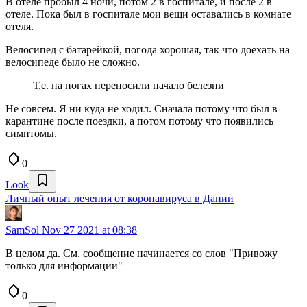
В отеле пробыл 4 ночи, потом 2 в госпитале, и после 2 в
отеле. Пока был в госпитале мои вещи оставались в комнате
отеля.
Велосипед с батарейкой, погода хорошая, так что доехать на
велосипеде было не сложно.
Т.е. на ногах переносили начало белезни
Не совсем. Я ни куда не ходил. Сначала потому что был в
карантине после поездки, а потом потому что появились
симптомы.
0
Look
Личный опыт лечения от коронавируса в Дании
SamSol
Nov 27 2021 at 08:38
В целом да. См. сообщение начинается со слов "Привожу
только для информации"
0