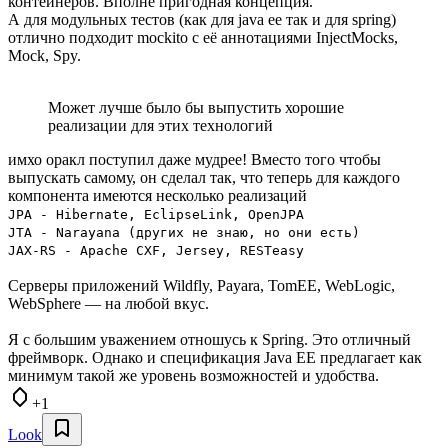
контейнеров. Вполне пригодная концепция.
А для модульных тестов (как для java ee так и для spring)
отлично подходит mockito с её аннотациями InjectMocks,
Mock, Spy.
Может лучше было бы выпустить хорошие
реализации для этих технологий
имхо оракл поступил даже мудрее! Вместо того чтобы
выпускать самому, он сделал так, что теперь для каждого
компонента имеются несколько реализаций
JPA - Hibernate, EclipseLink, OpenJPA
JTA - Narayana (других не знаю, но они есть)
JAX-RS - Apache CXF, Jersey, RESTeasy
Серверы приложений Wildfly, Payara, TomEE, WebLogic,
WebSphere — на любой вкус.
Я с большим уважением отношусь к Spring. Это отличный
фреймворк. Однако и спецификация Java EE предлагает как
минимум такой же уровень возможностей и удобства.
+1
Look