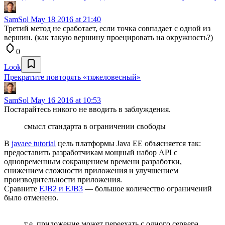
SamSol
May 18 2016 at 21:40
Третий метод не сработает, если точка совпадает с одной из
вершин. (как такую вершину проецировать на окружность?)
0
Look
Прекратите повторять «тяжеловесный»
SamSol
May 16 2016 at 10:53
Постарайтесь никого не вводить в заблуждения.
смысл стандарта в ограничении свободы
В
javaee tutorial
цель платформы Java EE объясняется так:
предоставить разработчикам мощный набор API с
одновременным сокращением времени разработки,
снижением сложности приложения и улучшением
производительности приложения.
Сравните
EJB2 и EJB3
— большое количество ограничений
было отменено.
т.е. приложение может переехать с одного сервера