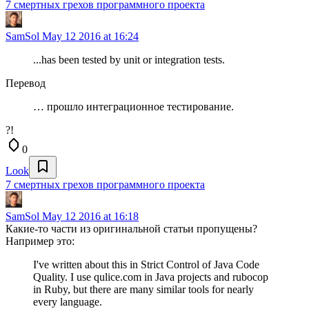
7 смертных грехов программного проекта
SamSol
May 12 2016 at 16:24
...has been tested by unit or integration tests.
Перевод
… прошло интеграционное тестирование.
?!
0
Look
7 смертных грехов программного проекта
SamSol
May 12 2016 at 16:18
Какие-то части из оригинальной статьи пропущены?
Например это:
I've written about this in Strict Control of Java Code
Quality. I use qulice.com in Java projects and rubocop
in Ruby, but there are many similar tools for nearly
every language.