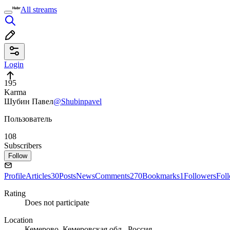
All streams
Login
195
Karma
Шубин Павел
@Shubinpavel
Пользователь
108
Subscribers
Follow
Profile
Articles
30
Posts
News
Comments
270
Bookmarks
1
Followers
Fol
Rating
Does not participate
Location
Кемерово, Кемеровская обл., Россия