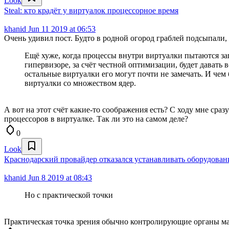
Look
Steal: кто крадёт у виртуалок процессорное время
khanid
Jun 11 2019 at 06:53
Очень удивил пост. Будто в родной огород граблей подсыпали, 
Ещё хуже, когда процессы внутри виртуалки пытаются за
гипервизоре, за счёт честной оптимизации, будет давать 
остальные виртуалки его могут почти не замечать. И чем
виртуалки со множеством ядер.
А вот на этот счёт какие-то соображения есть? С ходу мне ср
процессоров в виртуалке. Так ли это на самом деле?
0
Look
Краснодарский провайдер отказался устанавливать оборудован
khanid
Jun 8 2019 at 08:43
Но с практической точки
Практическая точка зрения обычно контролирующие органы ма