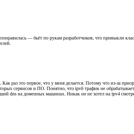
онравилась — бьёт по рукам разработчиков, что привыкли класть 
елей.
Как раз это первое, что у меня делается. Потому что из-за прио
рых сервисов и ПО. Понятно, что ipv6 трафик не обрабатывается
й dns на доменных машинах. Никак он не хотел на ipv4 смотреть