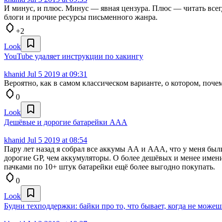
И минус, и плюс. Минус — явная цензура. Плюс — читать всегд
блоги и прочие ресурсы письменного жанра.
+2
Look
YouTube удаляет инструкции по хакингу
khanid
Jul 5 2019 at 09:31
Вероятно, как в самом классическом варианте, о котором, почем
0
Look
Дешёвые и дорогие батарейки ААА
khanid
Jul 5 2019 at 08:54
Пару лет назад я собрал все аккумы АА и ААА, что у меня были
дорогие GP, чем аккумуляторы. О более дешёвых и менее именит
пачками по 10+ штук батарейки ещё более выгодно покупать.
0
Look
Будни техподдержки: байки про то, что бывает, когда не можеш