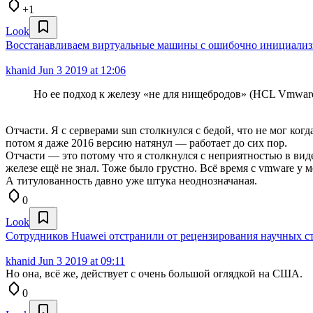
+1
Look
Восстанавливаем виртуальные машины с ошибочно инициализир
khanid
Jun 3 2019 at 12:06
Но ее подход к железу «не для нищебродов» (HCL Vmware
Отчасти. Я с серверами sun столкнулся с бедой, что не мог ког
потом я даже 2016 версию натянул — работает до сих пор.
Отчасти — это потому что я столкнулся с неприятностью в виде
железе ещё не знал. Тоже было грустно. Всё время с vmware у м
А титулованность давно уже штука неоднозначаная.
0
Look
Сотрудников Huawei отстранили от рецензирования научных с
khanid
Jun 3 2019 at 09:11
Но она, всё же, действует с очень большой оглядкой на США.
0