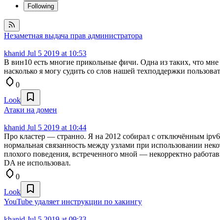
Following
Незаметная выдача прав администратора
khanid
Jul 5 2019 at 10:53
В вин10 есть многие прикольные фичи. Одна из таких, что мне п
насколько я могу судить со слов нашей техподдержки пользоват
0
Look
Атаки на домен
khanid
Jul 5 2019 at 10:44
Про кластер — странно. Я на 2012 собирал с отключённым ipv6. 
нормальная связанность между узлами при использовании некото
плохого поведения, встреченного мной — некорректно работавши
DA не использовал.
0
Look
YouTube удаляет инструкции по хакингу
khanid
Jul 5 2019 at 09:33