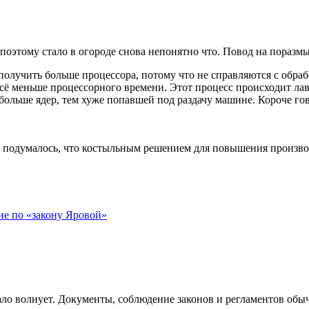
поэтому стало в огороде снова непонятно что. Повод на поразмы
получить больше процессора, потому что не справляются с обраб
всё меньше процессорного времени. Этот процесс происходит лави
 больше ядер, тем хуже попавшей под раздачу машине. Короче г
азу подумалось, что костыльным решением для повышения произв
ие по «закону Яровой»
ло волнует. Документы, соблюдение законов и регламентов обыч