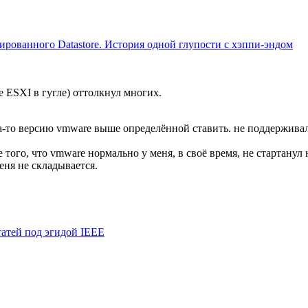
ованного Datastore. История одной глупости с хэппи-эндом
 ESXI в гугле) оттолкнул многих.
да-то версию vmware выше определённой ставить. не поддерживало
 того, что vmware нормально у меня, в своё время, не стартану
еня не складывается.
татей под эгидой IEEE