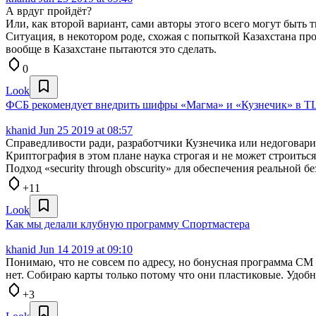
А врдуг пройдёт?
Или, как второй вариант, сами авторы этого всего могут быть т
Ситуация, в некотором роде, схожая с попыткой Казахстана пр
вообще в Казахстане пытаются это сделать.
0
Look
ФСБ рекомендует внедрить шифры «Магма» и «Кузнечик» в TLS
khanid
Jun 25 2019 at 08:57
Справедливости ради, разработчики Кузнечика или недоговарива
Криптография в этом плане наука строгая и не может строитьс
Подход «security through obscurity» для обеспечения реальной б
+11
Look
Как мы делали клубную программу Спортмастера
khanid
Jun 14 2019 at 09:10
Понимаю, что не совсем по адресу, но бонусная программа СМ
нет. Собираю карты только потому что они пластиковые. Удобно
+3