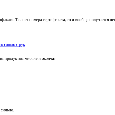
иката. Т.е. нет номера сертификата, то и вообще получается нев
то сошло с рук
тим продуктом многие и окончат.
 сильно.