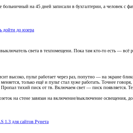
е больничный на 45 дней записали в бухгалтерии, а человек с ф
ь дойти до юзера
выключатель света в техпомещени. Пока там кто-то есть — всё 
сит высоко, пульт работает через раз, попутно — на экране бли
еняется, только ещё и пульт стал хуже работать. Точнее говоря,
. Пропал тихий писк от тв. Включаем свет — писк появляется. Те
зеток на стене завязан на включение/выключение освещения, до т
 1.3 для сайтов Рунета