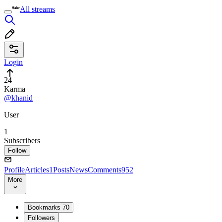
All streams
Login
24
Karma
@khanid
User
1
Subscribers
Follow
Profile
Articles
1
Posts
News
Comments
952
More
Bookmarks
70
Followers