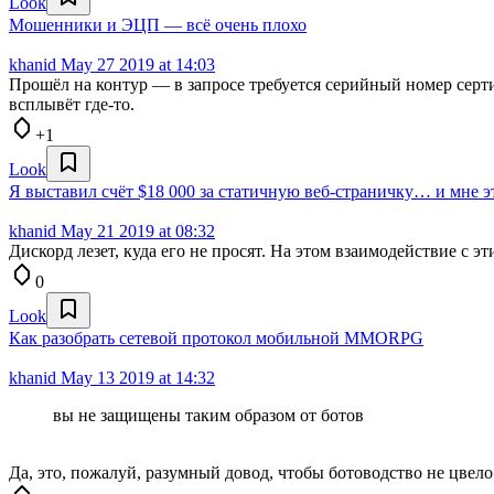
Look
Мошенники и ЭЦП — всё очень плохо
khanid
May 27 2019 at 14:03
Прошёл на контур — в запросе требуется серийный номер сертиф
всплывёт где-то.
+1
Look
Я выставил счёт $18 000 за статичную веб-страничку… и мне э
khanid
May 21 2019 at 08:32
Дискорд лезет, куда его не просят. На этом взаимодействие с э
0
Look
Как разобрать сетевой протокол мобильной MMORPG
khanid
May 13 2019 at 14:32
вы не защищены таким образом от ботов
Да, это, пожалуй, разумный довод, чтобы ботоводство не цвело