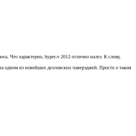
сь. Что характерно, hyper-v 2012 отлично налез. К слову,
л на одном из новейших делловских паверэджей. Просто о таком