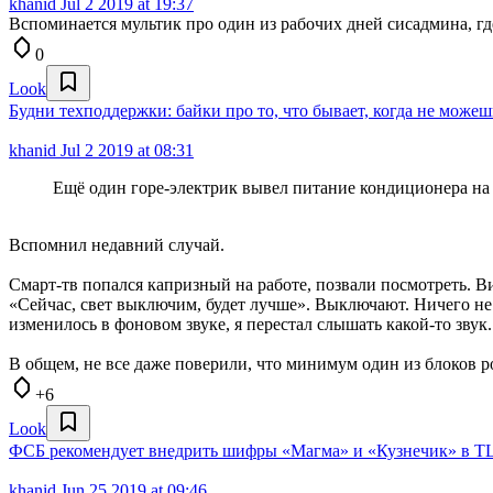
khanid
Jul 2 2019 at 19:37
Вспоминается мультик про один из рабочих дней сисадмина, гд
0
Look
Будни техподдержки: байки про то, что бывает, когда не можеш
khanid
Jul 2 2019 at 08:31
Ещё один горе-электрик вывел питание кондиционера на 
Вспомнил недавний случай.
Смарт-тв попался капризный на работе, позвали посмотреть. Ви
«Сейчас, свет выключим, будет лучше». Выключают. Ничего не м
изменилось в фоновом звуке, я перестал слышать какой-то звук
В общем, не все даже поверили, что минимум один из блоков ро
+6
Look
ФСБ рекомендует внедрить шифры «Магма» и «Кузнечик» в TLS
khanid
Jun 25 2019 at 09:46