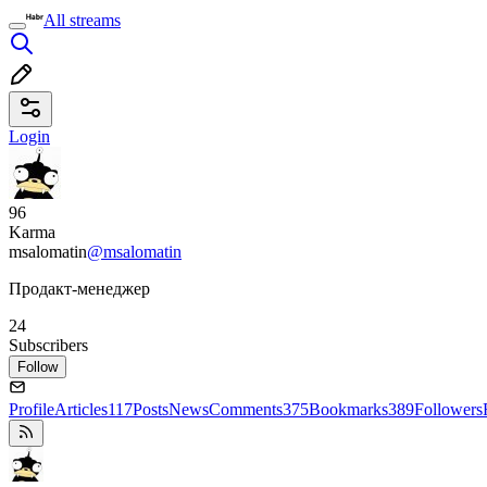
All streams
Login
96
Karma
msalomatin
@msalomatin
Продакт-менеджер
24
Subscribers
Follow
Profile
Articles
117
Posts
News
Comments
375
Bookmarks
389
Followers