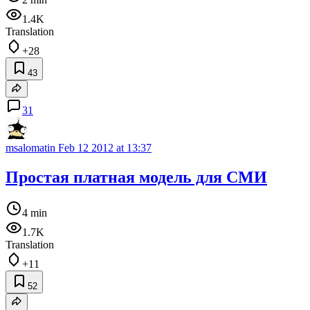
1.4K
Translation
+28
43
31
msalomatin
Feb 12 2012 at 13:37
Простая платная модель для СМИ
4 min
1.7K
Translation
+11
52