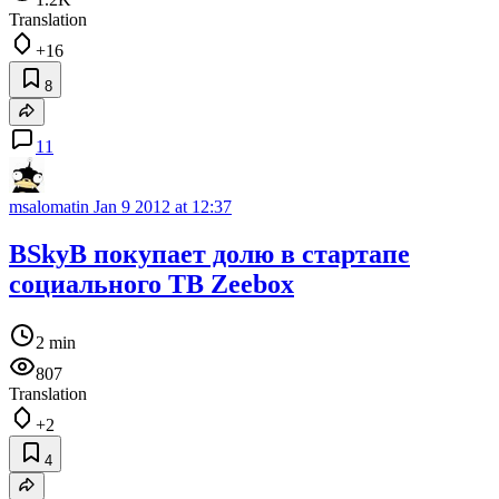
Translation
+16
8
11
msalomatin
Jan 9 2012 at 12:37
BSkyB покупает долю в стартапе
социального ТВ Zeebox
2 min
807
Translation
+2
4