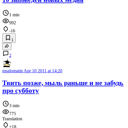
1 min
992
-16
1
2
msalomatin
Apr 10 2011 at 14:20
Твить позже, мыль раньше и не забудь
про субботу
3 min
775
Translation
+18