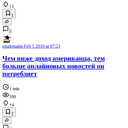
+1
1
0
msalomatin
Feb 5 2010 at 07:23
Чем ниже доход американца, тем
больше онлайновых новостей он
потребляет
1 min
599
+4
2