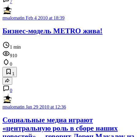
7
msalomatin
Feb 4 2010 at 18:39
Бизнес-модель METRO жива!
1 min
910
0
1
0
msalomatin
Jan 29 2010 at 12:36
Социальные медиа играют
«центральную роль в сборе наших
новостей», – говорит Лорен Макалоу из