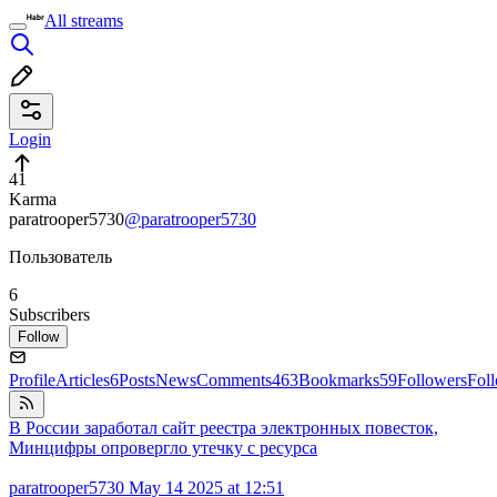
All streams
Login
41
Karma
paratrooper5730
@paratrooper5730
Пользователь
6
Subscribers
Follow
Profile
Articles
6
Posts
News
Comments
463
Bookmarks
59
Followers
Fol
В России заработал сайт реестра электронных повесток,
Минцифры опровергло утечку с ресурса
paratrooper5730
May 14 2025 at 12:51