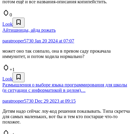
потом ещё и все названия-описания копипейстить.
0
Look
Айтишницы, айда рожать
paratrooper5730
Jan 20 2024 at 07:07
может оно так совпало, она в превом саду прокачала
иммунитет, и потом ходила нормально?
+1
Look
Размышления о выборе языка программирования для школы
(и ситуации с информатикой в целом)…
paratrooper5730
Dec 29 2023 at 09:15
Детям надо сейчас лоу-код решения показывать. Типа скретча
для самых маленьких, вот бы и тем кто постарше что-то
похожее.