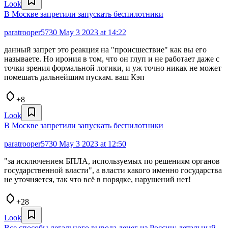
Look
В Москве запретили запускать беспилотники
paratrooper5730
May 3 2023 at 14:22
данный запрет это реакция на "происшествие" как вы его
называете. Но ирония в том, что он глуп и не работает даже с
точки зрения формальной логики, и уж точно никак не может
помешать дальнейшим пускам. ваш Кэп
+8
Look
В Москве запретили запускать беспилотники
paratrooper5730
May 3 2023 at 12:50
"за исключением БПЛА, используемых по решениям органов
государственной власти", а власти какого именно государства
не уточняется, так что всё в порядке, нарушений нет!
+28
Look
Все способы легального вывода денег из России: детальный