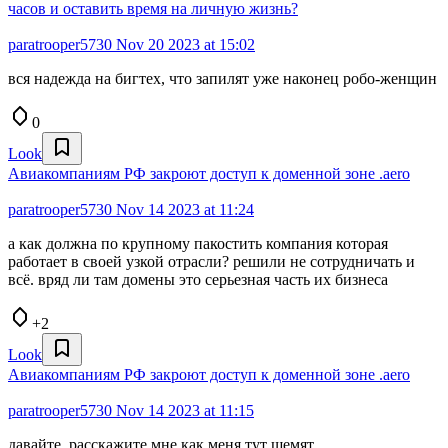
часов и оставить время на личную жизнь?
paratrooper5730
Nov 20 2023 at 15:02
вся надежда на бигтех, что запилят уже наконец робо-женщин
0
Look
Авиакомпаниям РФ закроют доступ к доменной зоне .aero
paratrooper5730
Nov 14 2023 at 11:24
а как должна по крупному пакостить компания которая
работает в своей узкой отрасли? решили не сотрудничать и
всё. вряд ли там домены это серьезная часть их бизнеса
+2
Look
Авиакомпаниям РФ закроют доступ к доменной зоне .aero
paratrooper5730
Nov 14 2023 at 11:15
давайте, расскажите мне как меня тут щемят