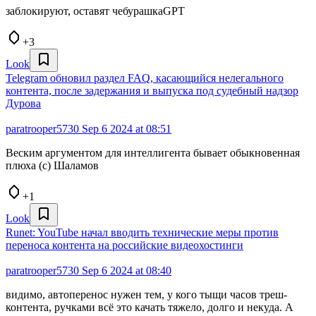
заблокируют, оставят чебурашкаGPT
+3
Look
Telegram обновил раздел FAQ, касающийся нелегального
контента, после задержания и выпуска под судебный надзор
Дурова
paratrooper5730
Sep 6 2024 at 08:51
Веским аргументом для интеллигента бывает обыкновенная
плюха (с) Шаламов
+1
Look
Runet: YouTube начал вводить технические меры против
переноса контента на российские видеохостинги
paratrooper5730
Sep 6 2024 at 08:40
видимо, автоперенос нужен тем, у кого тыщи часов треш-
контента, ручками всё это качать тяжело, долго и некуда. А