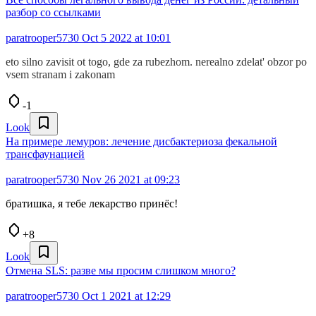
разбор со ссылками
paratrooper5730
Oct 5 2022 at 10:01
eto silno zavisit ot togo, gde za rubezhom. nerealno zdelat' obzor po
vsem stranam i zakonam
-1
Look
На примере лемуров: лечение дисбактериоза фекальной
трансфаунацией
paratrooper5730
Nov 26 2021 at 09:23
братишка, я тебе лекарство принёс!
+8
Look
Отмена SLS: разве мы просим слишком много?
paratrooper5730
Oct 1 2021 at 12:29