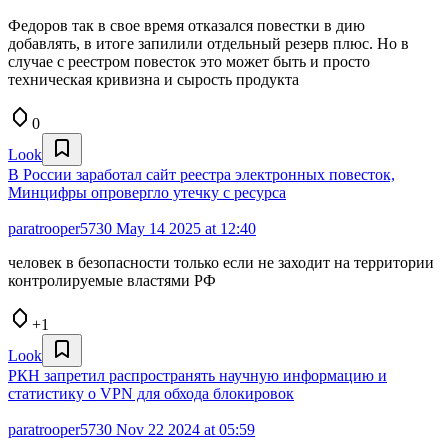
Федоров так в свое время отказался повестки в дию
добавлять, в итоге запилили отдельный резерв плюс. Но в
случае с реестром повесток это может быть и просто
техническая кривизна и сырость продукта
0
Look
В России заработал сайт реестра электронных повесток,
Минцифры опровергло утечку с ресурса
paratrooper5730
May 14 2025 at 12:40
человек в безопасности только если не заходит на территории
контролируемые властями РФ
+1
Look
РКН запретил распространять научную информацию и
статистику о VPN для обхода блокировок
paratrooper5730
Nov 22 2024 at 05:59