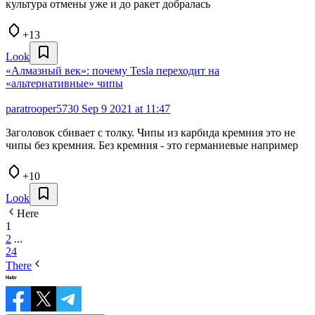
культура отмены уже и до ракет добралась
+13
Look
«Алмазный век»: почему Tesla переходит на
«альтернативные» чипы
paratrooper5730
Sep 9 2021 at 11:47
Заголовок сбивает с толку. Чипы из карбида кремния это не
чипы без кремния. Без кремния - это германиевые например
+10
Look
Here
1
2
...
24
There