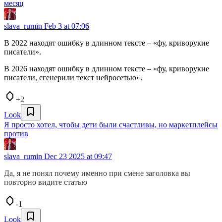
месяц
slava_rumin
Feb 3 at 07:06
В 2022 находят ошибку в длинном тексте – «фу, криворукие
писатели».
В 2026 находят ошибку в длинном тексте – «фу, криворукие
писатели, сгенерили текст нейросетью».
+2
Look
Я просто хотел, чтобы дети были счастливы, но маркетплейсы
против
slava_rumin
Dec 23 2025 at 09:47
Да, я не понял почему именно при смене заголовка вы
повторно видите статью
-1
Look