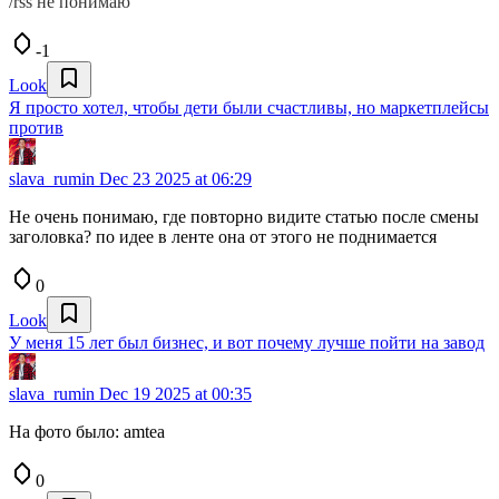
/rss не понимаю
-1
Look
Я просто хотел, чтобы дети были счастливы, но маркетплейсы
против
slava_rumin
Dec 23 2025 at 06:29
Не очень понимаю, где повторно видите статью после смены
заголовка? по идее в ленте она от этого не поднимается
0
Look
У меня 15 лет был бизнес, и вот почему лучше пойти на завод
slava_rumin
Dec 19 2025 at 00:35
На фото было: amtea
0