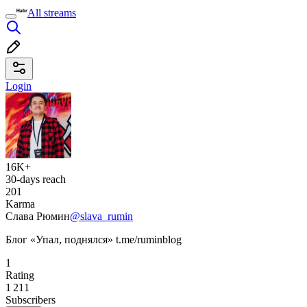
All streams
Login
16K+
30-days reach
201
Karma
Слава Рюмин
@slava_rumin
Блог «Упал, поднялся» t.me/ruminblog
1
Rating
1 211
Subscribers