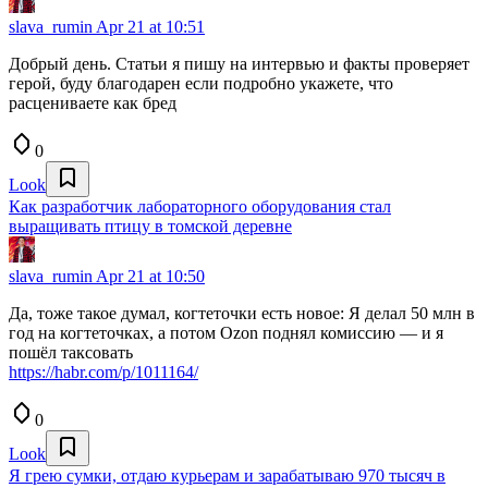
slava_rumin
Apr 21 at 10:51
Добрый день. Статьи я пишу на интервью и факты проверяет
герой, буду благодарен если подробно укажете, что
расцениваете как бред
0
Look
Как разработчик лабораторного оборудования стал
выращивать птицу в томской деревне
slava_rumin
Apr 21 at 10:50
Да, тоже такое думал, когтеточки есть новое: Я делал 50 млн в
год на когтеточках, а потом Ozon поднял комиссию — и я
пошёл таксовать
https://habr.com/p/1011164/
0
Look
Я грею сумки, отдаю курьерам и зарабатываю 970 тысяч в