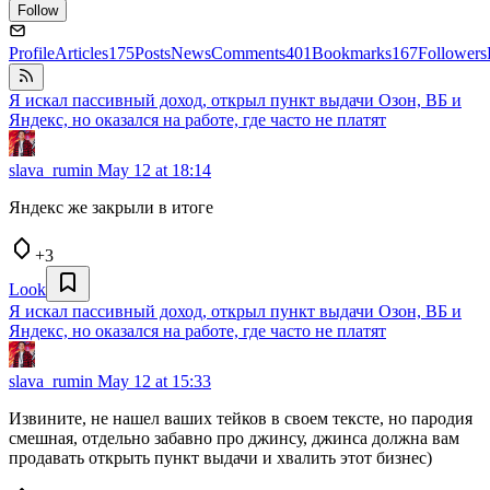
Follow
Profile
Articles
175
Posts
News
Comments
401
Bookmarks
167
Followers
Я искал пассивный доход, открыл пункт выдачи Озон, ВБ и
Яндекс, но оказался на работе, где часто не платят
slava_rumin
May 12 at 18:14
Яндекс же закрыли в итоге
+3
Look
Я искал пассивный доход, открыл пункт выдачи Озон, ВБ и
Яндекс, но оказался на работе, где часто не платят
slava_rumin
May 12 at 15:33
Извините, не нашел ваших тейков в своем тексте, но пародия
смешная, отдельно забавно про джинсу, джинса должна вам
продавать открыть пункт выдачи и хвалить этот бизнес)