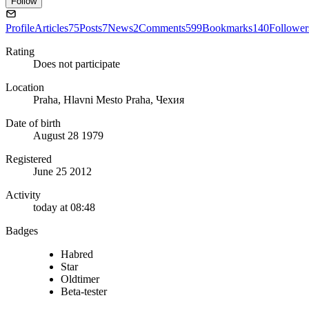
Follow
Profile
Articles
75
Posts
7
News
2
Comments
599
Bookmarks
140
Follower
Rating
Does not participate
Location
Praha, Hlavni Mesto Praha, Чехия
Date of birth
August 28 1979
Registered
June 25 2012
Activity
today at 08:48
Badges
Habred
Star
Oldtimer
Beta-tester