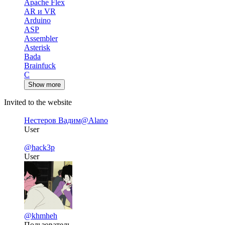
Apache Flex
AR и VR
Arduino
ASP
Assembler
Asterisk
Bada
Brainfuck
C
Show more
Invited to the website
Нестеров Вадим
@Alano
User
@hack3p
User
@khmheh
Пользователь