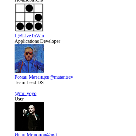
L
@LiveToWin
Applications Developer
Роман Матанцев
@matantsev
Team Lead DS
@mr_yoyo
User
Иван Миронов
@ngj