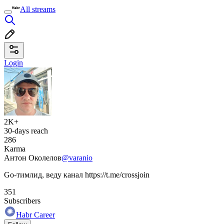
All streams
Login
2K+
30-days reach
286
Karma
Антон Околелов
@varanio
Go-тимлид, веду канал https://t.me/crossjoin
351
Subscribers
Habr Career