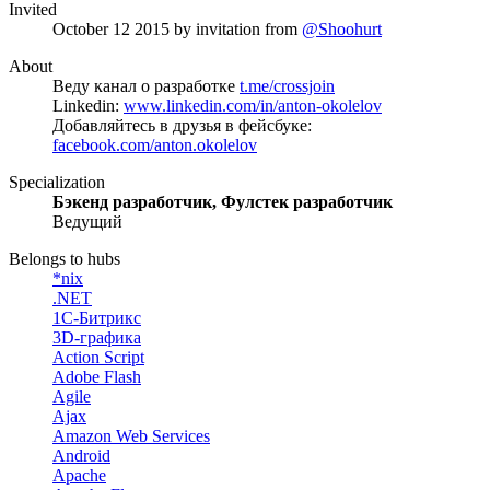
Invited
October 12 2015
by invitation from
@Shoohurt
About
Веду канал о разработке
t.me/crossjoin
Linkedin:
www.linkedin.com/in/anton-okolelov
Добавляйтесь в друзья в фейсбуке:
facebook.com/anton.okolelov
Specialization
Бэкенд разработчик, Фулстек разработчик
Ведущий
Belongs to hubs
*nix
.NET
1С-Битрикс
3D-графика
Action Script
Adobe Flash
Agile
Ajax
Amazon Web Services
Android
Apache