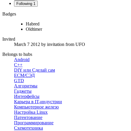
Following
1
Badges
Habred
Oldtimer
Invited
March 7 2012
by invitation from
UFO
Belongs to hubs
Android
C++
DIY или Сделай сам
ECM/СЭД
GTD
Алгоритмы
Гаджеты
Интерфейсы
Карьера в IT-индустрии
Компьютерное железо
Настройка Linux
Патентование
Программирование
Схемотехника