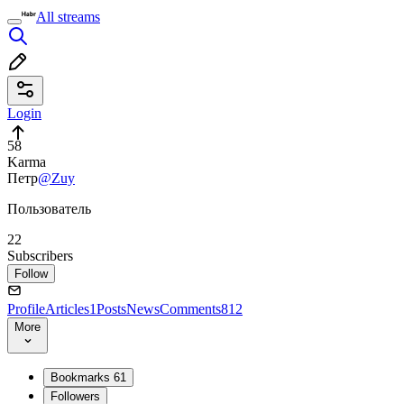
All streams
Login
58
Karma
Петр
@Zuy
Пользователь
22
Subscribers
Follow
Profile
Articles
1
Posts
News
Comments
812
More
Bookmarks
61
Followers