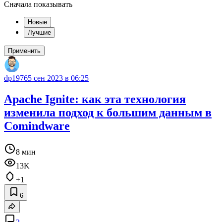
Сначала показывать
Новые
Лучшие
Применить
dp1976
5 сен 2023 в 06:25
Apache Ignite: как эта технология
изменила подход к большим данным в
Comindware
8 мин
13K
+1
6