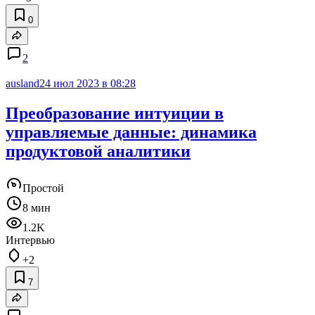
0
2
ausland
24 июл 2023 в 08:28
Преобразование интуиции в
управляемые данные: динамика
продуктовой аналитики
Простой
8 мин
1.2K
Интервью
+2
7