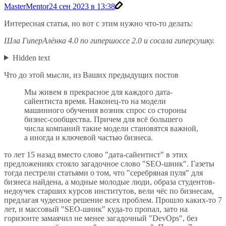
MasterMentor
24 сен 2023 в 13:38
Интересная статья, но вот с этим нужно что-то делать:
Шла ГиперАлёнка 4.0 по гипершоссе 2.0 и сосала гиперсушку.
Hidden text
Что до этой мысли, из Ваших предыдущих постов
Мы живем в прекрасное для каждого дата-
сайентиста время. Наконец-то на модели
машинного обучения возник спрос со стороны
бизнес-сообщества. Причем для всё большего
числа компаний такие модели становятся важной,
а иногда и ключевой частью бизнеса.
то лет 15 назад вместо слово "дата-сайентист" в этих
предложениях стояло загадочное слово "SEO-шник". Газеты
тогда пестрели статьями о том, что "серебряная пуля" для
бизнеса найдена, а модные молодые люди, образа студентов-
недоучек старших курсов институтов, вели чёс по бизнесам,
предлагая чудесное решение всех проблем. Прошло каких-то 7
лет, и массовый "SEO-шник" куда-то пропал, зато на
горизонте замаячил не менее загадочный "DevOps", без