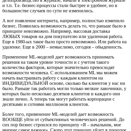
делопроизводство в журнале, начали в электронном журнале
и т.п. Т.е. бизнес-процессы стали быстрее и удобнее, но в
большинстве случаев по сути не изменились.
А вот появление интернета, например, полностью изменило
бизнес. Появилась возможность делать то, что раньше было в
принципе невозможно. Например, массовая доставка
ЛЮБЫХ товаров на дом покупателю или удаленная работа.
Еще в 1980-ых такое было просто невозможно. Или работа на
удаленке. Еще в 2000 – немыслимо, сегодня – обыденность.
Применение ML-моделей дает возможность принимать
решения на таком уровне точности и с учетом такого
количества факторов, которые значительно превосходят
возможности человека. С использованием ML мы можем
начать выстраивать работу с каждым клиентом на
ИНДИВИДУАЛЬНОЙ основе, сколько бы клиентов у нас ни
было. Раньше так работать могли только мелкие лавочники, у
которых было несколько десятков клиентов и каждого они
знали лично. А теперь так могут работать корпорации с
десятками и сотнями миллионов клиентов.
Более того, применение ML-моделей дает возможность
ВООБЩЕ уйти от субъективных человеческих решений. До
сих пор бизнес строился по принципу «Я – начальник, мое
мнение самое важное». Скоро этот принцип уйдет в прошлое.