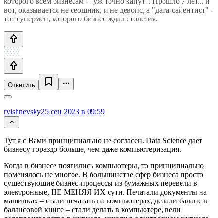
которого всем бизнесам - "уж точно капут". Прошло 7 лет... и
вот, оказывается не сеошник, и не девопс, а "дата-сайентист" -
тот супермен, которого бизнес ждал столетия.
Ответить
rvishnevsky
25 сен 2023 в 09:59
Тут я с Вами принципиально не согласен. Data Science дает
бизнесу гораздо больше, чем даже компьютеризация.
Когда в бизнесе появились компьютеры, то принципиально
поменялось не многое. В большинстве сфер бизнеса просто
существующие бизнес-процессы из бумажных перевели в
электронные, НЕ МЕНЯЯ ИХ сути. Печатали документы на
машинках – стали печатать на компьютерах, делали баланс в
балансовой книге – стали делать в компьютере, вели