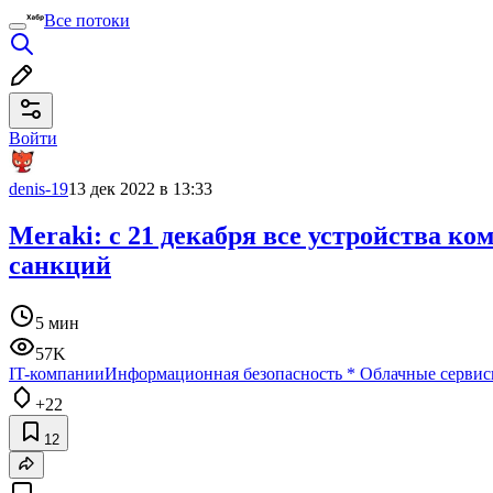
Все потоки
Войти
denis-19
13 дек 2022 в 13:33
Meraki: с 21 декабря все устройства к
санкций
5 мин
57K
IT-компании
Информационная безопасность
*
Облачные серви
+22
12