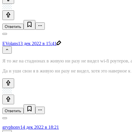
Ответить
EVolans
13 дек 2022 в 15:41
Я то же на стадионах в живую ни разу не видел wi-fi роутеров, а
Да и уши свои я в живую ни разу не видел, хотя это наверное к
Ответить
gryphonv
14 дек 2022 в 18:21