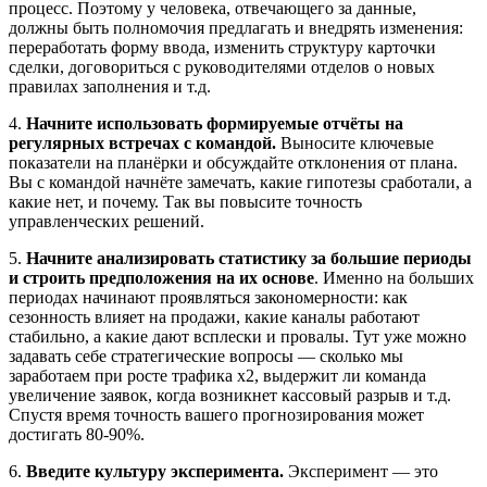
процесс. Поэтому у человека, отвечающего за данные,
должны быть полномочия предлагать и внедрять изменения:
переработать форму ввода, изменить структуру карточки
сделки, договориться с руководителями отделов о новых
правилах заполнения и т.д.
4.
Начните использовать формируемые отчёты на
регулярных встречах с командой.
Выносите ключевые
показатели на планёрки и обсуждайте отклонения от плана.
Вы с командой начнёте замечать, какие гипотезы сработали, а
какие нет, и почему. Так вы повысите точность
управленческих решений.
5.
Начните анализировать статистику за большие периоды
и строить предположения на их основе
. Именно на больших
периодах начинают проявляться закономерности: как
сезонность влияет на продажи, какие каналы работают
стабильно, а какие дают всплески и провалы. Тут уже можно
задавать себе стратегические вопросы — сколько мы
заработаем при росте трафика х2, выдержит ли команда
увеличение заявок, когда возникнет кассовый разрыв и т.д.
Спустя время точность вашего прогнозирования может
достигать 80-90%.
6.
Введите культуру эксперимента.
Эксперимент — это