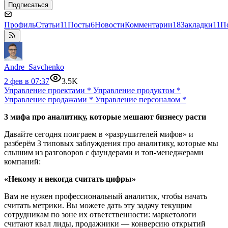
Подписаться
Профиль
Статьи
11
Посты
6
Новости
Комментарии
18
Закладки
11
П
Andre_Savchenko
2 фев в 07:37
3.5K
Управление проектами
*
Управление продуктом
*
Управление продажами
*
Управление персоналом
*
3 мифа про аналитику, которые мешают бизнесу расти
Давайте сегодня поиграем в «разрушителей мифов» и
разберём 3 типовых заблуждения про аналитику, которые мы
слышим из разговоров с фаундерами и топ-менеджерами
компаний:
«Некому и некогда считать цифры»
Вам не нужен профессиональный аналитик, чтобы начать
считать метрики. Вы можете дать эту задачу текущим
сотрудникам по зоне их ответственности: маркетологи
считают квал лиды, продажники — конверсию открытий