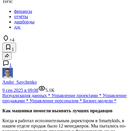
Теги:
финансы
отчёты
дашборды
ддс
+4
1
1
Andre_Savchenko
9 сен 2025 в 09:08
5.1K
Визуализация данных
*
Управление проектами
*
Управление
продажами
*
Управление персоналом
*
Бизнес-модели
*
Как машинки помогли выявить лучших продавцов
Когда я работал исполнительным директором в Smartykids, в
нашем отделе продаж было 12 менеджеров. Мы пытались по-