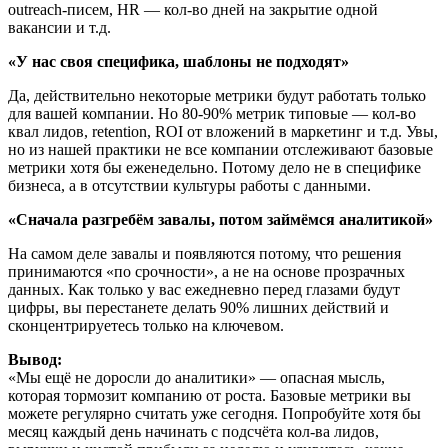
outreach-писем, HR — кол-во дней на закрытие одной
вакансии и т.д.
«У нас своя специфика, шаблоны не подходят»
Да, действительно некоторые метрики будут работать только
для вашей компании. Но 80-90% метрик типовые — кол-во
квал лидов, retention, ROI от вложений в маркетинг и т.д. Увы,
но из нашей практики не все компании отслеживают базовые
метрики хотя бы еженедельно. Потому дело не в специфике
бизнеса, а в отсутствии культуры работы с данными.
«Сначала разгребём завалы, потом займёмся аналитикой»
На самом деле завалы и появляются потому, что решения
принимаются «по срочности», а не на основе прозрачных
данных. Как только у вас ежедневно перед глазами будут
цифры, вы перестанете делать 90% лишних действий и
сконцентрируетесь только на ключевом.
Вывод:
«Мы ещё не доросли до аналитики» — опасная мысль,
которая тормозит компанию от роста. Базовые метрики вы
можете регулярно считать уже сегодня. Попробуйте хотя бы
месяц каждый день начинать с подсчёта кол-ва лидов,