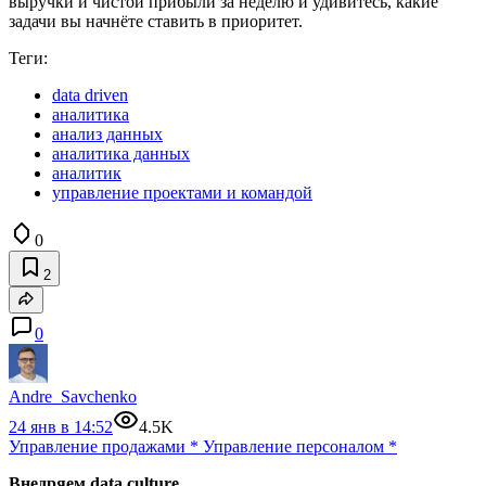
выручки и чистой прибыли за неделю и удивитесь, какие
задачи вы начнёте ставить в приоритет.
Теги:
data driven
аналитика
анализ данных
аналитика данных
аналитик
управление проектами и командой
0
2
0
Andre_Savchenko
24 янв в 14:52
4.5K
Управление продажами
*
Управление персоналом
*
Внедряем data culture