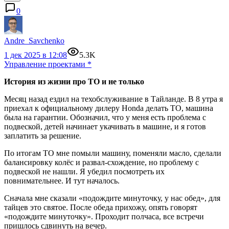
0
Andre_Savchenko
1 дек 2025 в 12:08
5.3K
Управление проектами
*
История из жизни про ТО и не только
Месяц назад ездил на техобслуживание в Тайланде. В 8 утра я
приехал к официальному дилеру Honda делать ТО, машина
была на гарантии. Обозначил, что у меня есть проблема с
подвеской, детей начинает укачивать в машине, и я готов
заплатить за решение.
По итогам ТО мне помыли машину, поменяли масло, сделали
балансировку колёс и развал-схождение, но проблему с
подвеской не нашли. Я убедил посмотреть их
повнимательнее. И тут началось.
Сначала мне сказали «подождите минуточку, у нас обед», для
тайцев это святое. После обеда прихожу, опять говорят
«подождите минуточку». Проходит полчаса, все встречи
пришлось сдвинуть на вечер.