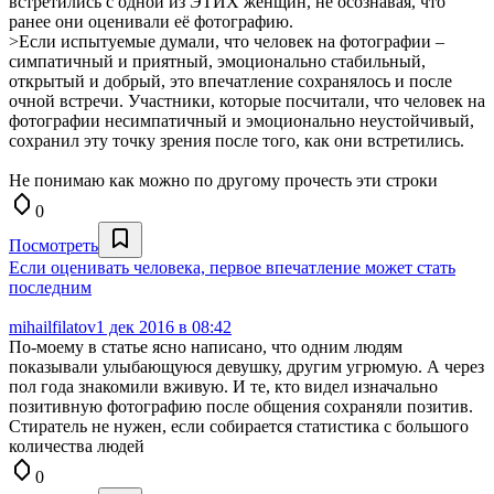
встретились с одной из ЭТИХ женщин, не осознавая, что
ранее они оценивали её фотографию.
>Если испытуемые думали, что человек на фотографии –
симпатичный и приятный, эмоционально стабильный,
открытый и добрый, это впечатление сохранялось и после
очной встречи. Участники, которые посчитали, что человек на
фотографии несимпатичный и эмоционально неустойчивый,
сохранил эту точку зрения после того, как они встретились.
Не понимаю как можно по другому прочесть эти строки
0
Посмотреть
Если оценивать человека, первое впечатление может стать
последним
mihailfilatov
1 дек 2016 в 08:42
По-моему в статье ясно написано, что одним людям
показывали улыбающуюся девушку, другим угрюмую. А через
пол года знакомили вживую. И те, кто видел изначально
позитивную фотографию после общения сохраняли позитив.
Стиратель не нужен, если собирается статистика с большого
количества людей
0