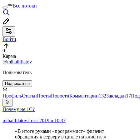
Все потоки
Войти
0
Карма
@mihailfilatov
Пользователь
Подписаться
Профиль
Статьи
Посты
Новости
Комментарии
132
Закладки
17
Под
Почему не 1С?
mihailfilatov
2 окт 2019 в 10:37
«В итоге руками «программист» фигачит
обращения к серверу в цикле на клиенте.»