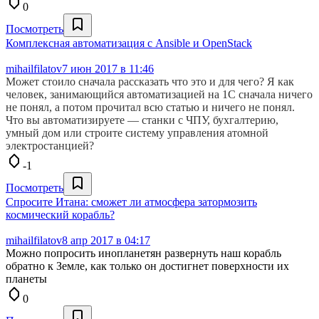
0
Посмотреть
Комплексная автоматизация с Ansible и OpenStack
mihailfilatov
7 июн 2017 в 11:46
Может стоило сначала рассказать что это и для чего? Я как
человек, занимающийся автоматизацией на 1С сначала ничего
не понял, а потом прочитал всю статью и ничего не понял.
Что вы автоматизируете — станки с ЧПУ, бухгалтерию,
умный дом или строите систему управления атомной
электростанцией?
-1
Посмотреть
Спросите Итана: сможет ли атмосфера затормозить
космический корабль?
mihailfilatov
8 апр 2017 в 04:17
Можно попросить инопланетян развернуть наш корабль
обратно к Земле, как только он достигнет поверхности их
планеты
0