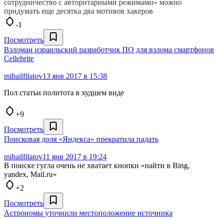
сотрудничество с авторитарными режимами» можно
придумать еще десятка два мотивов хакеров
-1
Посмотреть
Взломан израильский разработчик ПО для взлома смартфонов
Cellebrite
mihailfilatov
13 янв 2017 в 15:38
Пол статьи политота в худшем виде
+9
Посмотреть
Поисковая доля «Яндекса» прекратила падать
mihailfilatov
11 янв 2017 в 19:24
В поиске гугла очень не хватает кнопки «найти в Bing,
yandex, Mail.ru»
+2
Посмотреть
Астрономы уточнили местоположение источника