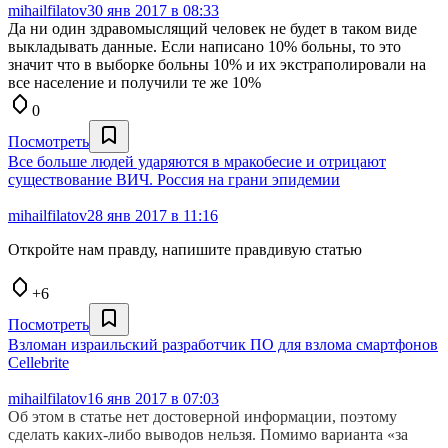
mihailfilatov
30 янв 2017 в 08:33
Да ни один здравомыслящий человек не будет в таком виде
выкладывать данные. Если написано 10% больны, то это
значит что в выборке больны 10% и их экстраполировали на
все население и получили те же 10%
0
Посмотреть
Все больше людей ударяются в мракобесие и отрицают
существование ВИЧ. Россия на грани эпидемии
mihailfilatov
28 янв 2017 в 11:16
Откройте нам правду, напишите правдивую статью
+6
Посмотреть
Взломан израильский разработчик ПО для взлома смартфонов
Cellebrite
mihailfilatov
16 янв 2017 в 07:03
Об этом в статье нет достоверной информации, поэтому
сделать каких-либо выводов нельзя. Помимо варианта «за