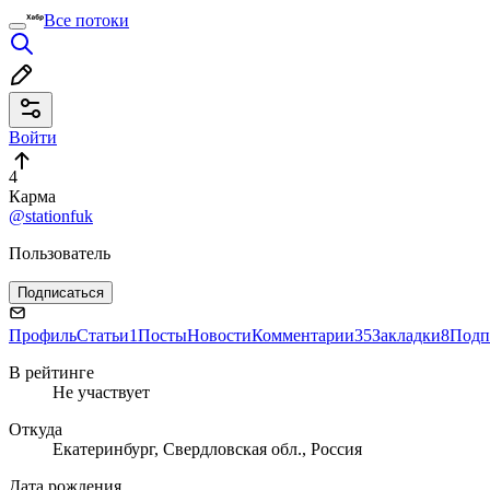
Все потоки
Войти
4
Карма
@stationfuk
Пользователь
Подписаться
Профиль
Статьи
1
Посты
Новости
Комментарии
35
Закладки
8
Подп
В рейтинге
Не участвует
Откуда
Екатеринбург, Свердловская обл., Россия
Дата рождения