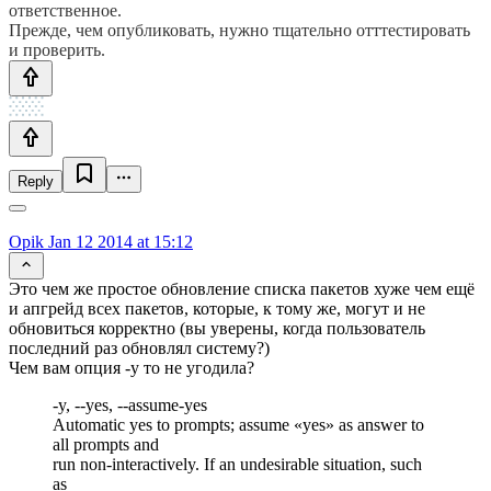
ответственное.
Прежде, чем опубликовать, нужно тщательно отттестировать
и проверить.
Reply
Opik
Jan 12 2014 at 15:12
Это чем же простое обновление списка пакетов хуже чем ещё
и апгрейд всех пакетов, которые, к тому же, могут и не
обновиться корректно (вы уверены, когда пользователь
последний раз обновлял систему?)
Чем вам опция -y то не угодила?
-y, --yes, --assume-yes
Automatic yes to prompts; assume «yes» as answer to
all prompts and
run non-interactively. If an undesirable situation, such
as