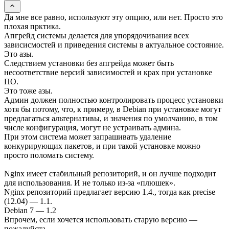
Да мне все равно, используют эту опцию, или нет. Просто это
плохая прктика.
Апгрейд системы делается для упорядочивания всех
зависисмостей и приведения системы в актуальное состояние.
Это азы.
Следствием установки без апгрейда может быть
несоответствие версий зависимостей и крах при установке
ПО.
Это тоже азы.
Админ должен полностью контролировать процесс установки
хотя бы потому, что, к примеру, в Debian при установке могут
предлагаться альтернативы, и значения по умолчанию, в том
числе конфигурация, могут не устраивать админа.
При этом система может запрашивать удаление
конкурирующих пакетов, и при такой установке можно
просто поломать систему.
Nginx имеет стабильный репозиторий, и он лучше подходит
для использования. И не только из-за «плюшек».
Nginx репозиторий предлагает версию 1.4., тогда как precise
(12.04) — 1.1.
Debian 7 — 1.2
Впрочем, если хочется использовать старую версию —
пожалуйста.