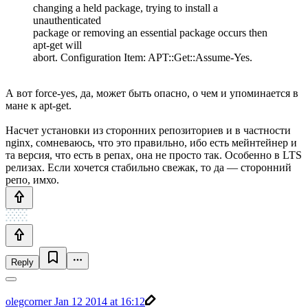
changing a held package, trying to install a
unauthenticated
package or removing an essential package occurs then
apt-get will
abort. Configuration Item: APT::Get::Assume-Yes.
А вот force-yes, да, может быть опасно, о чем и упоминается в
мане к apt-get.
Насчет установки из сторонних репозиториев и в частности
nginx, сомневаюсь, что это правильно, ибо есть мейнтейнер и
та версия, что есть в репах, она не просто так. Особенно в LTS
релизах. Если хочется стабильно свежак, то да — сторонний
репо, имхо.
Reply
olegcorner
Jan 12 2014 at 16:12