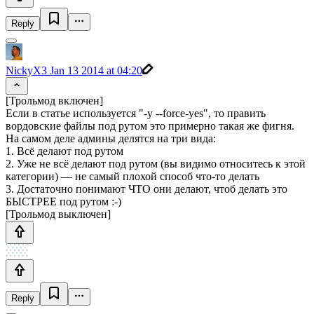
Reply
NickyX3
Jan 13 2014 at 04:20
[Трольмод включен]
Если в статье используется "-y --force-yes", то править
вордовские файлы под рутом это примерно такая же фигня.
На самом деле админы делятся на три вида:
1. Всё делают под рутом
2. Уже не всё делают под рутом (вы видимо относитесь к этой
категории) — не самый плохой способ что-то делать
3. Достаточно понимают ЧТО они делают, чтоб делать это
БЫСТРЕЕ под рутом :-)
[Трольмод выключен]
Reply