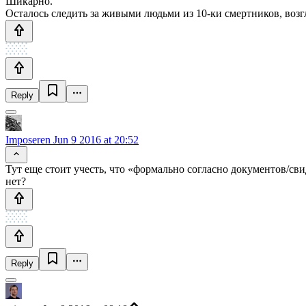
Шикарно.
Осталось следить за живыми людьми из 10-ки смертников, воз
Reply
Imposeren
Jun 9 2016 at 20:52
Тут еще стоит учесть, что «формально согласно документов/сви
нет?
Reply