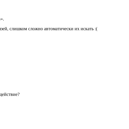
».
язей, слишком сложно автоматически их искать :(
одействие?