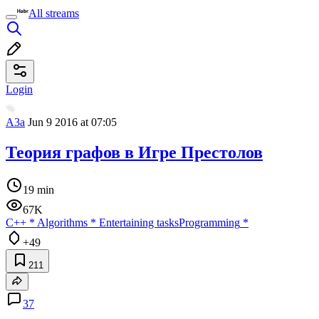
All streams
Login
A3a
Jun 9 2016 at 07:05
Теория графов в Игре Престолов
19 min
67K
C++
*
Algorithms
*
Entertaining tasks
Programming
*
+49
211
37