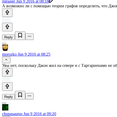
miraage
Jun 9 2016 at 08:18
А возможно ли с помощью теории графов определить, что Джон
Reply
morozko
Jun 9 2016 at 08:25
Увы нет, поскольку Джон жил на севере и с Таргариенами не об
Reply
chupasaurus
Jun 9 2016 at 09:20