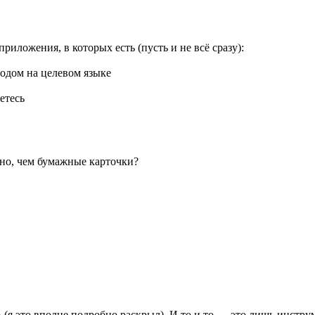
риложения, в которых есть (пусть и не всё сразу):
одом на целевом языке
етесь
но, чем бумажные карточки?
» (я это вполне подробно раскрыл). И то и то — это лишь инст