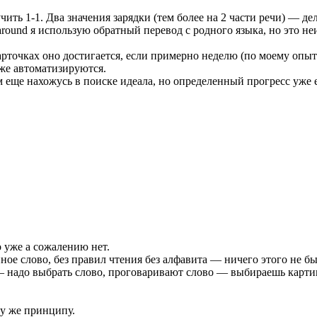
ить 1-1. Два значения зарядки (тем более на 2 части речи) — де
ound я использую обратный перевод с родного языка, но это не
рточках оно достигается, если примерно неделю (по моему опыт
же автоматизируются.
м еще нахожусь в поиске идеала, но определенный прогресс уже е
о уже а сожалению нет.
е слово, без правил чтения без алфавита — ничего этого не был
— надо выбрать слово, проговаривают слово — выбираешь карт
му же принципу.