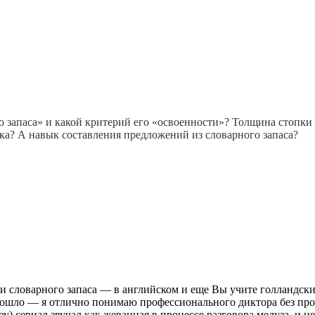
го запаса» и какой критерий его «освоенности»? Толщина стопки
ка? А навык составления предложений из словарного запаса?
 и словарного запаса — в английском и еще Вы учите голландски
дошло — я отлично понимаю профессионального диктора без про
) сериал звучал как жеванная в процессе разговора медуза, и ц