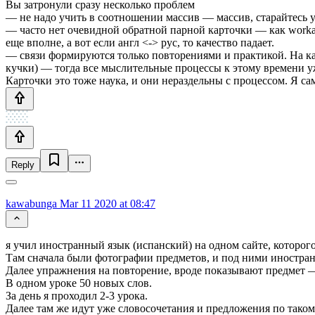
Вы затронули сразу несколько проблем
— не надо учить в соотношении массив — массив, старайтесь уч
— часто нет очевидной обратной парной карточки — как workar
еще вполне, а вот если англ <-> рус, то качество падает.
— связи формируются только повторениями и практикой. На ка
кучки) — тогда все мыслительные процессы к этому времени у
Карточки это тоже наука, и они нераздельны с процессом. Я са
Reply
kawabunga
Mar 11 2020 at 08:47
я учил иностранный язык (испанский) на одном сайте, которог
Там сначала были фотографии предметов, и под ними иностранно
Далее упражнения на повторение, вроде показывают предмет 
В одном уроке 50 новых слов.
За день я проходил 2-3 урока.
Далее там же идут уже словосочетания и предложения по тако