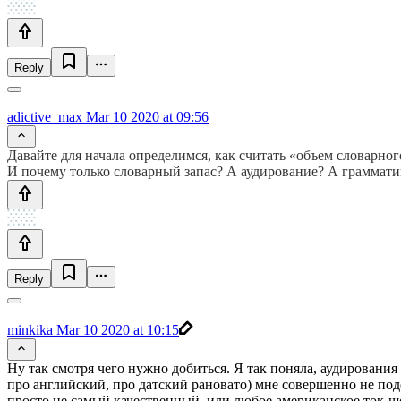
Reply
adictive_max
Mar 10 2020 at 09:56
Давайте для начала определимся, как считать «объем словарно
И почему только словарный запас? А аудирование? А граммати
Reply
minkika
Mar 10 2020 at 10:15
Ну так смотря чего нужно добиться. Я так поняла, аудирования
про английский, про датский рановато) мне совершенно не по
просто не самый качественный, или любое американское ток-шоу