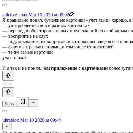
adictive_max
Mar 10 2020 at 09:02
Я правильно понял, бумажные карточки «учат язык» хорошо, а п
— употребление слов в разных контекстах
— перевод в обе стороны целых предложений со свободным вв
— восприятие на слух
— подсовывание тех вопросов, в которых вы чаще всего ошиба
— форумы с разъяснениями, в том числе от носителей
— те-же самые карточки
учат плохо?
И я так и не понял, чем
приложение с карточками
более аутич
Reply
ultrablox
Mar 10 2020 at 09:44
Ни приложения, ни тем более карточки вообще не «учат языку