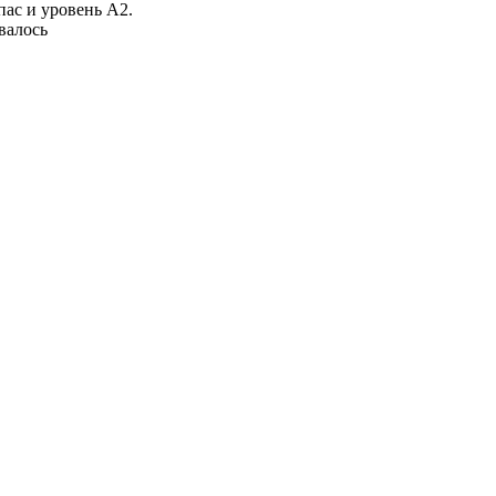
ас и уровень А2.
ывалось