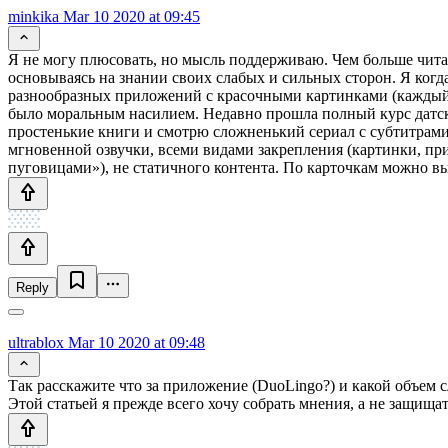
minkika
Mar 10 2020 at 09:45
Я не могу плюсовать, но мысль поддерживаю. Чем больше чита
основываясь на знании своих слабых и сильных сторон. Я когда
разнообразных приложений с красочными картинками (каждый р
было моральным насилием. Недавно прошла полный курс датско
простенькие книги и смотрю сложненький сериал с субтитрами
мгновенной озвучки, всеми видами закрепления (картинки, при
пуговицами»), не статичного контента. По карточкам можно 
Reply
ultrablox
Mar 10 2020 at 09:48
Так расскажите что за приложение (DuoLingo?) и какой объем с
Этой статьей я прежде всего хочу собрать мнения, а не защища