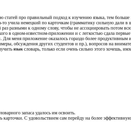
ю статей про правильный подход к изучению языка, тем больше 
-то учила немецкий по карточкам (грамматику сильную дали в шк
аз разными к одному слову, чтобы не ассоциировать потом всю 
го в одном-известном-приложении и с легкостью сдала первые 
. Для меня приложение оказалось гораздо более продуктивным и
меры, обсуждения других студентов и пр.), вопросов на внимате
выучить
язык
словарь, только если очень сильно этого хочешь, имх
ловарного запаса удалось им освоить.
ть карточки. С удовольствием сам перейду на более эффективную 