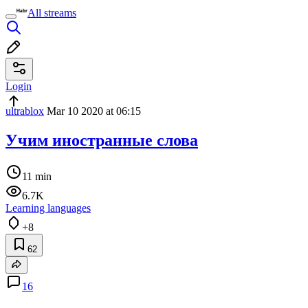
All streams
Login
ultrablox
Mar 10 2020 at 06:15
Учим иностранные слова
11 min
6.7K
Learning languages
+8
62
16