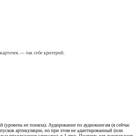
 карточек — так себе критерий.
й (уровень не поняла). Аудирование по аудиокнигам (я сейчас
пусков артикуляции, но при этом не адаптированный (или
елые предложения сливались в 1 звук. Поэтому для аудирования