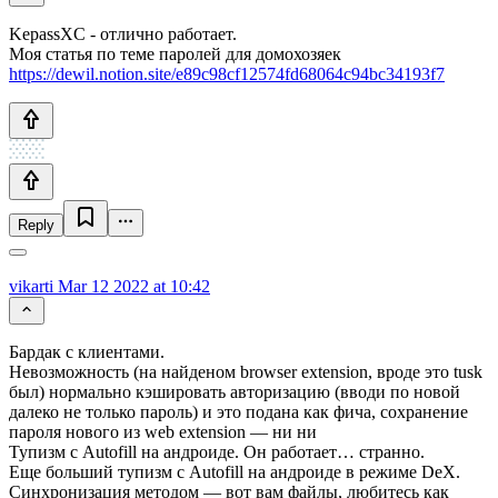
KepassXC - отлично работает.
Моя статья по теме паролей для домохозяек
https://dewil.notion.site/e89c98cf12574fd68064c94bc34193f7
Reply
vikarti
Mar 12 2022 at 10:42
Бардак с клиентами.
Невозможность (на найденом browser extension, вроде это tusk
был) нормально кэшировать авторизацию (вводи по новой
далеко не только пароль) и это подана как фича, сохранение
пароля нового из web extension — ни ни
Тупизм с Autofill на андроиде. Он работает… странно.
Еще больший тупизм с Autofill на андроиде в режиме DeX.
Синхронизация методом — вот вам файлы, любитесь как