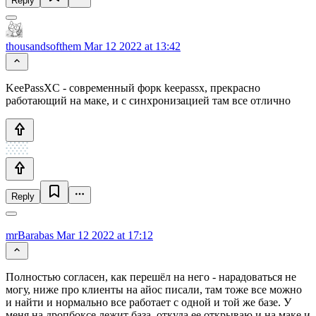
Reply
thousandsofthem
Mar 12 2022 at 13:42
KeePassXC - современный форк keepassx, прекрасно
работающий на маке, и с синхронизацией там все отлично
Reply
mrBarabas
Mar 12 2022 at 17:12
Полностью согласен, как перешёл на него - нарадоваться не
могу, ниже про клиенты на айос писали, там тоже все можно
и найти и нормально все работает с одной и той же базе. У
меня на дропбоксе лежит база, откуда ее открываю и на маке и