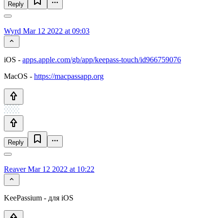
Reply
Wyrd
Mar 12 2022 at 09:03
iOS -
apps.apple.com/gb/app/keepass-touch/id966759076
MacOS -
https://macpassapp.org
Reply
Reaver
Mar 12 2022 at 10:22
KeePassium - для iOS