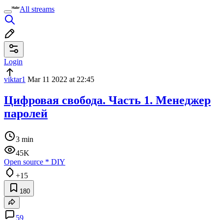
All streams
Login
viktar1
Mar 11 2022 at 22:45
Цифровая свобода. Часть 1. Менеджер
паролей
3 min
45K
Open source
*
DIY
+15
180
59