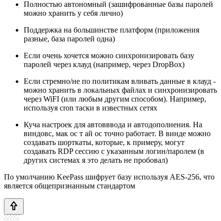
Полностью автономный (зашифрованные базы паролей
можно хранить у себя лично)
Поддержка на большинстве платформ (приложения
разные, база паролей одна)
Если очень хочется можно синхронизировать базу
паролей через клауд (например, через DropBox)
Если стремно/не по политикам вливать данные в клауд -
можно хранить в локальных файлах и синхронизировать
через WiFI (или любым другим способом). Например,
используя cron таски в известных сетях
Куча настроек для автовввода и автодополнения. На
виндовс, мак ос т ай ос точно работает. В винде можно
создавать шорткаты, которые, к примеру, могут
создавать RDP сессию с указанным логин/паролем (в
других системах я это делать не пробовал)
По умолчанию KeePass шифрует базу используя AES-256, что
является общепризнанным стандартом