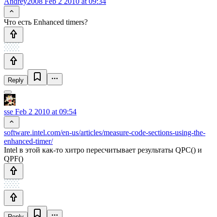
Andrey2008
Feb 2 2010 at 09:34
Что есть Enhanced timers?
Reply
sse
Feb 2 2010 at 09:54
software.intel.com/en-us/articles/measure-code-sections-using-the-
enhanced-timer/
Intel в этой как-то хитро пересчитывает результаты QPC() и
QPF()
Reply