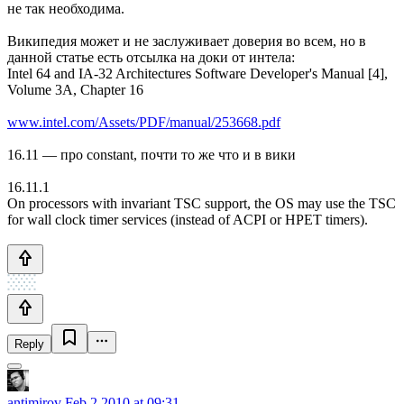
не так необходима.
Википедия может и не заслуживает доверия во всем, но в
данной статье есть отсылка на доки от интела:
Intel 64 and IA-32 Architectures Software Developer's Manual [4],
Volume 3A, Chapter 16
www.intel.com/Assets/PDF/manual/253668.pdf
16.11 — про constant, почти то же что и в вики
16.11.1
On processors with invariant TSC support, the OS may use the TSC
for wall clock timer services (instead of ACPI or HPET timers).
Reply
antimirov
Feb 2 2010 at 09:31