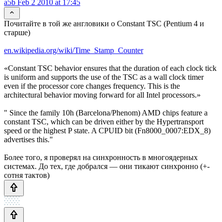
a5b
Feb 2 2010 at 17:45
Почитайте в той же англовики о Constant TSC (Pentium 4 и
старше)
en.wikipedia.org/wiki/Time_Stamp_Counter
«Constant TSC behavior ensures that the duration of each clock tick
is uniform and supports the use of the TSC as a wall clock timer
even if the processor core changes frequency. This is the
architectural behavior moving forward for all Intel processors.»
" Since the family 10h (Barcelona/Phenom) AMD chips feature a
constant TSC, which can be driven either by the Hypertransport
speed or the highest P state. A CPUID bit (Fn8000_0007:EDX_8)
advertises this."
Более того, я проверял на синхронность в многоядерных
системах. До тех, где добрался — они тикают синхронно (+-
сотня тактов)