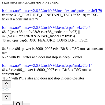
ведь многие используют и не знают.
lxr.linux.no/#linux+v2.6.32/arch/x86/include/asm/cpufeature.h#L79
#define X86_FEATURE_CONSTANT_TSC (3*32+ 8) /* TSC
ticks at a constant rate */
lxr.linux.no/#linux+v2.6.32/arch/x86/kernel/cpu/intel.c#L46
46 if ((c->x86 == 0xf && c->x86_model >= 0x03) ||
47 (c->x86 == 0x6 && c->x86_model >= 0x0e))
48 set_cpu_cap(c, X86_FEATURE_CONSTANT_TSC);
64 * c->x86_power is 8000_0007 edx. Bit 8 is TSC runs at constant
rate
65 * with P/T states and does not stop in deep C-states.
lxr.linux.no/#linux+v2.6.32/arch/x86/kernel/cpu/amd.c#L414
414 * c->x86_power is 8000_0007 edx. Bit 8 is TSC runs at
constant rate
415 * with P/T states and does not stop in deep C-states