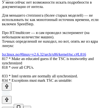
У меня сейчас нет возможности искать подробности в
документации от интела.
Для меньшего степпинга (более старых моделей) — не
использовать tsc как монотонный источник времени, если
включен SpeedStep.
Про HT/multicore — я сам проводил эксперимент (на
небольшом количестве машин).
Точных определений не находил, но вот, опять же из ядра
линукс
lxr.linux.no/#linux+v2.6.32/arch/x86/kernel/tsc.c#L816
817 * Make an educated guess if the TSC is trustworthy and
synchronized
818 * over all CPUs.
833 * Intel systems are normally all synchronized.
834 * Exceptions must mark TSC as unstable: