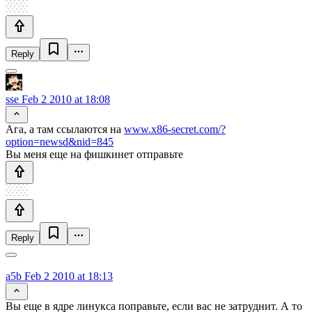
Reply
sse
Feb 2 2010 at 18:08
Ага, а там ссылаются на
www.x86-secret.com/?
option=newsd&nid=845
Вы меня еще на фишкинет отправьте
Reply
a5b
Feb 2 2010 at 18:13
Вы еще в ядре линукса поправьте, если вас не затруднит. А то