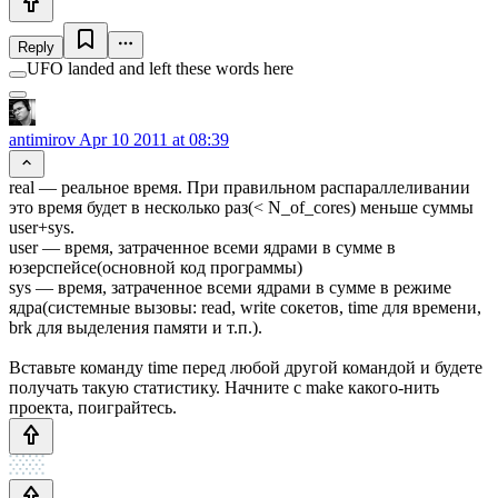
Reply
UFO landed and left these words here
antimirov
Apr 10 2011 at 08:39
real — реальное время. При правильном распараллеливании
это время будет в несколько раз(< N_of_cores) меньше суммы
user+sys.
user — время, затраченное всеми ядрами в сумме в
юзерспейсе(основной код программы)
sys — время, затраченное всеми ядрами в сумме в режиме
ядра(системные вызовы: read, write сокетов, time для времени,
brk для выделения памяти и т.п.).
Вставьте команду time перед любой другой командой и будете
получать такую статистику. Начните с make какого-нить
проекта, поиграйтесь.