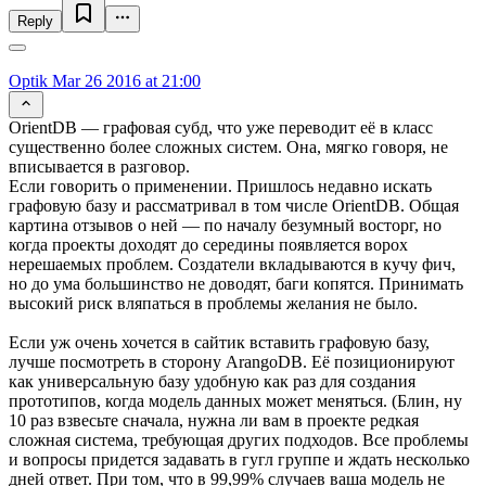
Reply
Optik
Mar 26 2016 at 21:00
OrientDB — графовая субд, что уже переводит её в класс
существенно более сложных систем. Она, мягко говоря, не
вписывается в разговор.
Если говорить о применении. Пришлось недавно искать
графовую базу и рассматривал в том числе OrientDB. Общая
картина отзывов о ней — по началу безумный восторг, но
когда проекты доходят до середины появляется ворох
нерешаемых проблем. Создатели вкладываются в кучу фич,
но до ума большинство не доводят, баги копятся. Принимать
высокий риск вляпаться в проблемы желания не было.
Если уж очень хочется в сайтик вставить графовую базу,
лучше посмотреть в сторону ArangoDB. Её позиционируют
как универсальную базу удобную как раз для создания
прототипов, когда модель данных может меняться. (Блин, ну
10 раз взвесьте сначала, нужна ли вам в проекте редкая
сложная система, требующая других подходов. Все проблемы
и вопросы придется задавать в гугл группе и ждать несколько
дней ответ. При том, что в 99,99% случаев ваша модель не