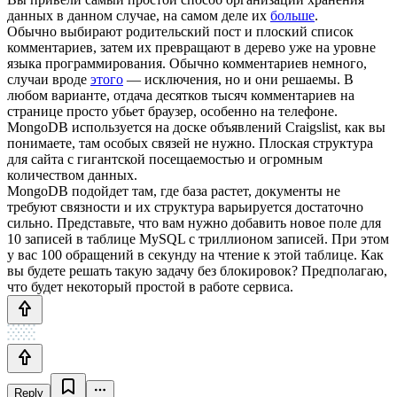
данных в данном случае, на самом деле их
больше
.
Обычно выбирают родительский пост и плоский список
комментариев, затем их превращают в дерево уже на уровне
языка программирования. Обычно комментариев немного,
случаи вроде
этого
— исключения, но и они решаемы. В
любом варианте, отдача десятков тысяч комментариев на
странице просто убьет браузер, особенно на телефоне.
MongoDB используется на доске объявлений Craigslist, как вы
понимаете, там особых связей не нужно. Плоская структура
для сайта с гигантской посещаемостью и огромным
количеством данных.
MongoDB подойдет там, где база растет, документы не
требуют связности и их структура варьируется достаточно
сильно. Представьте, что вам нужно добавить новое поле для
10 записей в таблице MySQL с триллионом записей. При этом
у вас 100 обращений в секунду на чтение к этой таблице. Как
вы будете решать такую задачу без блокировок? Предполагаю,
что будет некоторый простой в работе сервиса.
Reply