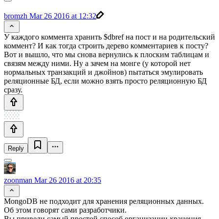
bromzh
Mar 26 2016 at 12:32
У каждого коммента хранить $dbref на пост и на родительский
коммент? И как тогда строить дерево комментариев к посту?
Вот и вышло, что мы снова вернулись к плоским таблицам и
связям между ними. Ну а зачем на монге (у которой нет
нормальных транзакций и джойнов) пытаться эмулировать
реляционные БД, если можно взять просто реляционную БД
сразу.
Reply
zoonman
Mar 26 2016 at 20:35
MongoDB не подходит для хранения реляционных данных.
Об этом говорят сами разработчики.
Вы привели самый простой способ организации хранения