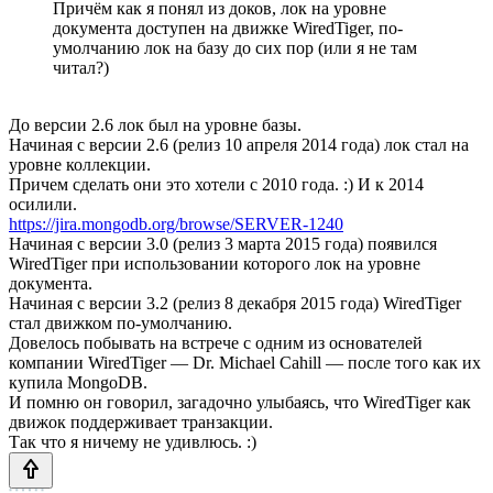
Причём как я понял из доков, лок на уровне
документа доступен на движке WiredTiger, по-
умолчанию лок на базу до сих пор (или я не там
читал?)
До версии 2.6 лок был на уровне базы.
Начиная с версии 2.6 (релиз 10 апреля 2014 года) лок стал на
уровне коллекции.
Причем сделать они это хотели с 2010 года. :) И к 2014
осилили.
https://jira.mongodb.org/browse/SERVER-1240
Начиная с версии 3.0 (релиз 3 марта 2015 года) появился
WiredTiger при использовании которого лок на уровне
документа.
Начиная с версии 3.2 (релиз 8 декабря 2015 года) WiredTiger
стал движком по-умолчанию.
Довелось побывать на встрече с одним из основателей
компании WiredTiger — Dr. Michael Cahill — после того как их
купила MongoDB.
И помню он говорил, загадочно улыбаясь, что WiredTiger как
движок поддерживает транзакции.
Так что я ничему не удивлюсь. :)