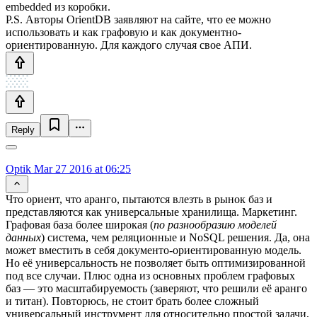
embedded из коробки.
P.S. Авторы OrientDB заявляют на сайте, что ее можно
использовать и как графовую и как документно-
ориентированную. Для каждого случая свое АПИ.
Reply
Optik
Mar 27 2016 at 06:25
Что ориент, что аранго, пытаются влезть в рынок баз и
представляются как универсальные хранилища. Маркетинг.
Графовая база более широкая (
по разнообразию моделей
данных
) система, чем реляционные и NoSQL решения. Да, она
может вместить в себя документо-ориентированную модель.
Но её универсальность не позволяет быть оптимизированной
под все случаи. Плюс одна из основных проблем графовых
баз — это масштабируемость (заверяют, что решили её аранго
и титан). Повторюсь, не стоит брать более сложный
универсальный инструмент для относительно простой задачи,