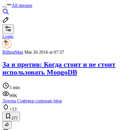
All streams
Login
BillingMan
Mar 26 2016 at 07:37
За и против: Когда стоит и не стоит
использовать MongoDB
5 min
99K
Латера Софтвер corporate blog
+13
277