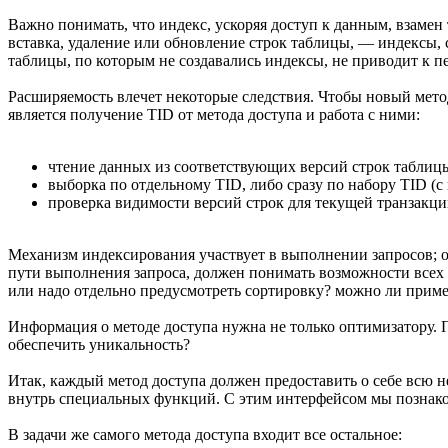
Важно понимать, что индекс, ускоряя доступ к данным, взаме
вставка, удаление или обновление строк таблицы, — индексы, 
таблицы, по которым не создавались индексы, не приводит к п
Расширяемость влечет некоторые следствия. Чтобы новый мето
является получение TID от метода доступа и работа с ними:
чтение данных из соответствующих версий строк таблиц
выборка по отдельному TID, либо сразу по набору TID (с
проверка видимости версий строк для текущей транзакци
Механизм индексирования участвует в выполнении запросов; о
пути выполнения запроса, должен понимать возможности всех 
или надо отдельно предусмотреть сортировку? можно ли приме
Информация о методе доступа нужна не только оптимизатору. 
обеспечить уникальность?
Итак, каждый метод доступа должен предоставить о себе всю н
внутрь специальных функций. С этим интерфейсом мы познако
В задачи же самого метода доступа входит все остальное: