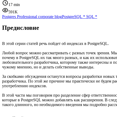
17 min
591K
Postgres Professional corporate blog
PostgreSQL
*
SQL
*
Предисловие
В этой серии статей речь пойдет об индексах в PostgreSQL.
Любой вопрос можно рассматривать с разных точек зрения. Мы
почему в PostgreSQL их так много разных, и как их использов
любознательного разработчика, которому также интересны и по
чужому мнению, но и делать собственные выводы.
За скобками обсуждения останутся вопросы разработки новых т
разработчика. По этой же причине мы практически не будем ра
употреблению индексов.
В этой части мы поговорим про разделение сфер ответственн
которые в PostgreSQL можно добавлять как расширения. В сл
такого длинного, но необходимого введения мы подробно рас