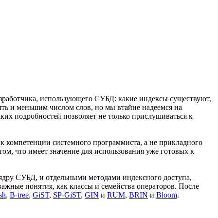
азработчика, использующего СУБД: какие индексы существуют,
ыть и меньшим числом слов, но мы втайне надеемся на
аких подробностей позволяет не только прислушиваться к
е к компетенции системного программиста, а не прикладного
ом, что имеет значение для использования уже готовых к
ядру СУБД, и отдельными методами индексного доступа,
важные понятия, как классы и семейства операторов. После
sh
,
B-tree
,
GiST
,
SP-GiST
,
GIN
и
RUM
,
BRIN
и
Bloom
.