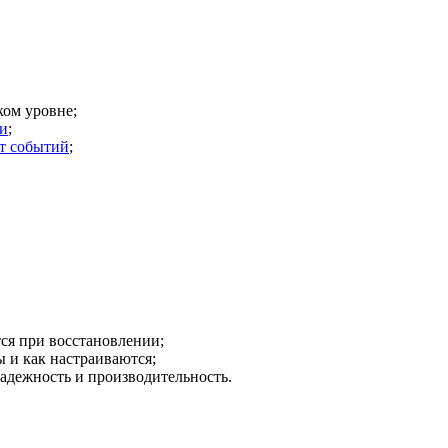
ком уровне;
ии
;
нт событий
;
ся при восстановлении;
 и как настраиваются;
адежность и производительность.