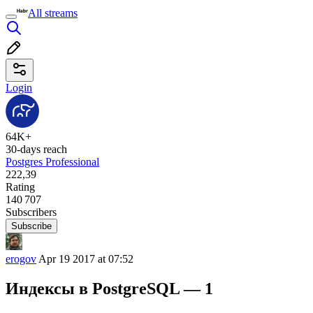
All streams
Login
64K+
30-days reach
Postgres Professional
222,39
Rating
140 707
Subscribers
Subscribe
erogov
Apr 19 2017 at 07:52
Индексы в PostgreSQL — 1