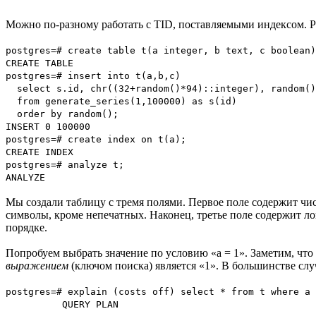
Можно по-разному работать с TID, поставляемыми индексом. 
postgres=# create table t(a integer, b text, c boolean)
CREATE TABLE
postgres=# insert into t(a,b,c)
select s.id, chr((32+random()*94)::integer), random()
from generate_series(1,100000) as s(id)
order by random();
INSERT 0 100000
postgres=# create index on t(a);
CREATE INDEX
postgres=# analyze t;
ANALYZE
Мы создали таблицу с тремя полями. Первое поле содержит числ
символы, кроме непечатных. Наконец, третье поле содержит ло
порядке.
Попробуем выбрать значение по условию «a = 1». Заметим, что
выражением
(ключом поиска) является «1». В большинстве слу
postgres=# explain (costs off) select * from t where a 
QUERY PLAN