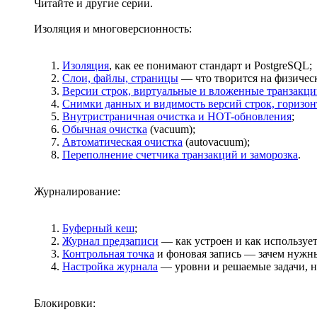
Читайте и другие серии.
Изоляция и многоверсионность:
Изоляция
, как ее понимают стандарт и PostgreSQL;
Слои, файлы, страницы
— что творится на физичес
Версии строк, виртуальные и вложенные транзакц
Снимки данных и видимость версий строк, горизо
Внутристраничная очистка и HOT-обновления
;
Обычная очистка
(vacuum);
Автоматическая очистка
(autovacuum);
Переполнение счетчика транзакций и заморозка
.
Журналирование:
Буферный кеш
;
Журнал предзаписи
— как устроен и как использует
Контрольная точка
и фоновая запись — зачем нужны
Настройка журнала
— уровни и решаемые задачи, н
Блокировки: