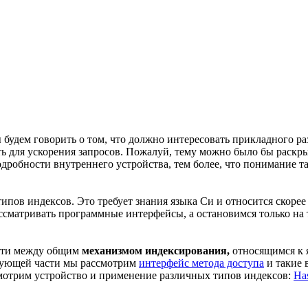
 будем говорить о том, что должно интересовать прикладного р
ать для ускорения запросов. Пожалуй, тему можно было бы раскр
дробности внутреннего устройства, тем более, что понимание т
ипов индексов. Это требует знания языка Си и относится скоре
ссматривать программные интерфейсы, а остановимся только на т
ости между общим
механизмом индексирования,
относящимся к 
едующей части мы рассмотрим
интерфейс метода доступа
и такие 
смотрим устройство и применение различных типов индексов:
Ha