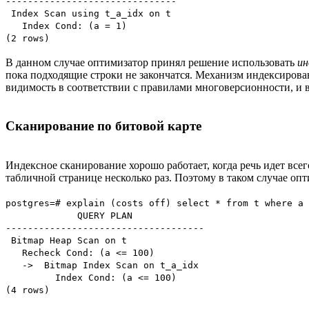
-------------------------------
Index Scan using t_a_idx on t
Index Cond: (a = 1)
(2 rows)
В данном случае оптимизатор принял решение использовать
ин
пока подходящие строки не закончатся. Механизм индексирован
видимость в соответствии с правилами многоверсионности, и 
Сканирование по битовой карте
Индексное сканирование хорошо работает, когда речь идет все
табличной странице несколько раз. Поэтому в таком случае оп
postgres=# explain (costs off) select * from t where a 
QUERY PLAN
------------------------------------
Bitmap Heap Scan on t
Recheck Cond: (a <= 100)
-> Bitmap Index Scan on t_a_idx
Index Cond: (a <= 100)
(4 rows)