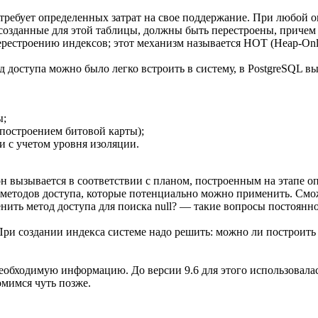
н требует определенных затрат на свое поддержание. При любо
созданные для этой таблицы, должны быть перестроены, причем 
ерестроению индексов; этот механизм называется HOT (Heap-Only
д доступа можно было легко встроить в систему, в PostgreSQL 
ы;
 построением битовой карты);
и с учетом уровня изоляции.
н вызывается в соответствии с планом, построенным на этапе о
методов доступа, которые потенциально можно применить. Смож
нить метод доступа для поиска null? — такие вопросы постоянн
При создании индекса системе надо решить: можно ли построит
еобходимую информацию. До версии 9.6 для этого использовалась
мимся чуть позже.