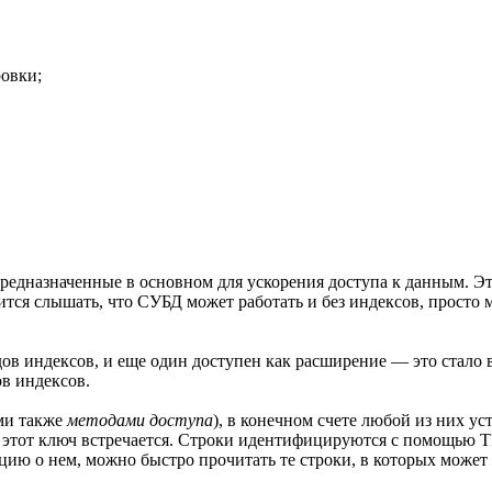
овки;
редназначенные в основном для ускорения доступа к данным. Э
тся слышать, что СУБД может работать и без индексов, просто м
дов индексов, и еще один доступен как расширение — это стало
в индексов.
ми также
методами доступа
), в конечном счете любой из них у
этот ключ встречается. Строки идентифицируются с помощью TID 
ацию о нем, можно быстро прочитать те строки, в которых може