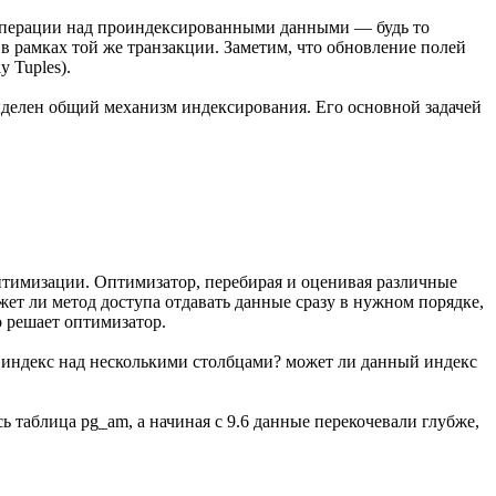
й операции над проиндексированными данными — будь то
в рамках той же транзакции. Заметим, что обновление полей
 Tuples).
выделен общий механизм индексирования. Его основной задачей
птимизации. Оптимизатор, перебирая и оценивая различные
ет ли метод доступа отдавать данные сразу в нужном порядке,
о решает оптимизатор.
ь индекс над несколькими столбцами? может ли данный индекс
 таблица pg_am, а начиная с 9.6 данные перекочевали глубже,