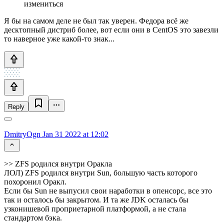
измениться
Я бы на самом деле не был так уверен. Федора всё же
десктопный дистриб более, вот если они в CentOS это завезли
то наверное уже какой-то знак...
Reply
DmitryOgn
Jan 31 2022 at 12:02
>> ZFS родился внутри Оракла
ЛОЛ) ZFS родился внутри Sun, большую часть которого
похоронил Оракл.
Если бы Sun не выпусил свои наработки в опенсорс, все это
так и осталось бы закрытом. И та же JDK осталась бы
узконишевой проприетарной платформой, а не стала
стандартом бэка.