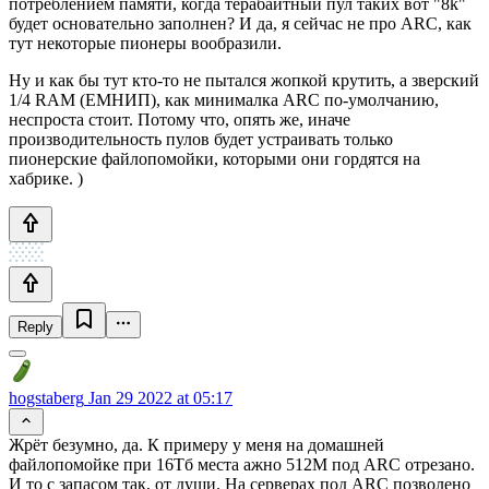
потреблением памяти, когда терабайтный пул таких вот "8k"
будет основательно заполнен? И да, я сейчас не про ARC, как
тут некоторые пионеры вообразили.
Ну и как бы тут кто-то не пытался жопкой крутить, а зверский
1/4 RAM (ЕМНИП), как минималка ARC по-умолчанию,
неспроста стоит. Потому что, опять же, иначе
производительность пулов будет устраивать только
пионерские файлопомойки, которыми они гордятся на
хабрике. )
Reply
hogstaberg
Jan 29 2022 at 05:17
Жрёт безумно, да. К примеру у меня на домашней
файлопомойке при 16Тб места ажно 512М под ARC отрезано.
И то с запасом так, от души. На серверах под ARC позволено