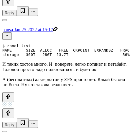
Reply
pansa
Jan 25 2022 at 15:17
$ zpool list

NAME      SIZE  ALLOC   FREE  CKPOINT  EXPANDSZ   FRAG 
И таких хостов много. И, поверьте, легко потянет и петабайт.
Головой просто надо пользоваться - и будет ок.
А (бесплатных) альтернатив у ZFS просто нет. Какой бы она
ни была. Ну вот такова реальность.
Reply