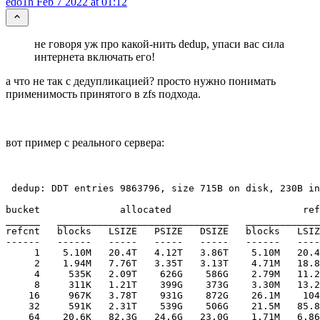
edo1h
Feb 7 2022 at 01:12
не говоря уж про какой-нить dedup, упаси вас сила
интернета включать его!
а что не так с дедупликацией? просто нужно понимать
применимость принятого в zfs подхода.
вот пример с реального сервера:
 dedup: DDT entries 9863796, size 715B on disk, 230B in
bucket              allocated                       ref
______   ______________________________   _____________
refcnt   blocks   LSIZE   PSIZE   DSIZE   blocks   LSIZ
------   ------   -----   -----   -----   ------   ----
     1    5.10M   20.4T   4.12T   3.86T    5.10M   20.4
     2    1.94M   7.76T   3.35T   3.13T    4.71M   18.8
     4     535K   2.09T    626G    586G    2.79M   11.2
     8     311K   1.21T    399G    373G    3.30M   13.2
    16     967K   3.78T    931G    872G    26.1M    104
    32     591K   2.31T    539G    506G    21.5M   85.8
    64    20.6K   82.3G   24.6G   23.0G    1.71M   6.86