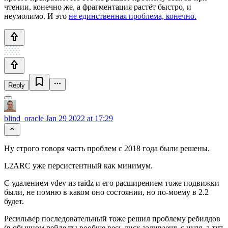
чтении, конечно же, а фрагментация растёт быстро, и
неумолимо. И это
не единственная проблема, конечно.
Reply
blind_oracle
Jan 29 2022 at 17:29
Ну строго говоря часть проблем с 2018 года были решены.
L2ARC уже персистентный как минимум.
С удалением vdev из raidz и его расширением тоже подвижки
были, не помню в каком оно состоянии, но по-моему в 2.2
будет.
Ресильвер последовательный тоже решил проблему ребилдов
(в обычном рейде ты вообще весь диск заливаешь с нуля, а тут