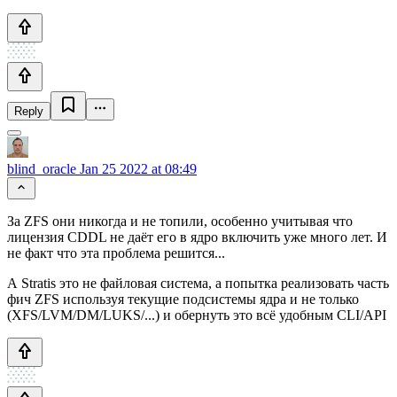
Reply
blind_oracle
Jan 25 2022 at 08:49
За ZFS они никогда и не топили, особенно учитывая что
лицензия CDDL не даёт его в ядро включить уже много лет. И
не факт что эта проблема решится...
А Stratis это не файловая система, а попытка реализовать часть
фич ZFS используя текущие подсистемы ядра и не только
(XFS/LVM/DM/LUKS/...) и обернуть это всё удобным CLI/API