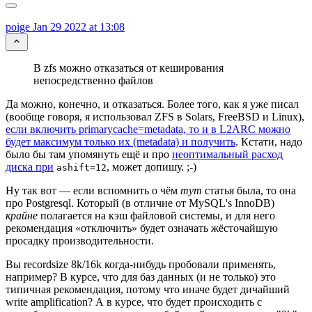
poige
Jan 29 2022 at 13:08
В zfs можно отказаться от кеширования
непосредственно файлов
Да можно, конечно, и отказаться. Более того, как я уже писал
(вообще говоря, я использовал ZFS в Solars, FreeBSD и Linux),
если включить primarycache=metadata, то и в L2ARC можно
будет максимум только их (metadata) и получить
. Кстати, надо
было бы там упомянуть ещё и про
неоптимальный расход
диска при
, может допишу. ;-)
ashift=12
Ну так вот — если вспомнить о чём
тут
статья была, то она
про Postgresql. Который (в отличие от MySQL's InnoDB)
крайне
полагается на кэш файловой системы, и для него
рекомендация «отключить» будет означать жёсточайшую
просадку производительности.
Вы recordsize 8k/16k когда-нибудь пробовали применять,
например? В курсе, что для баз данных (и не только) это
типичная рекомендация, потому что иначе будет дичайший
write amplification? А в курсе, что будет происходить с