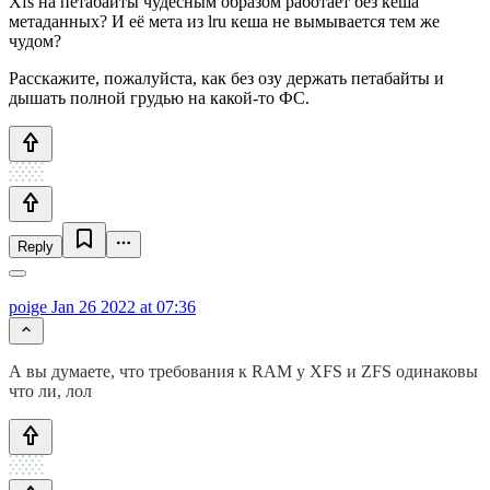
Xfs на петабайты чудесным образом работает без кеша
метаданных? И её мета из lru кеша не вымывается тем же
чудом?
Расскажите, пожалуйста, как без озу держать петабайты и
дышать полной грудью на какой-то ФС.
Reply
poige
Jan 26 2022 at 07:36
А вы думаете, что требования к RAM у XFS и ZFS одинаковы
что ли, лол