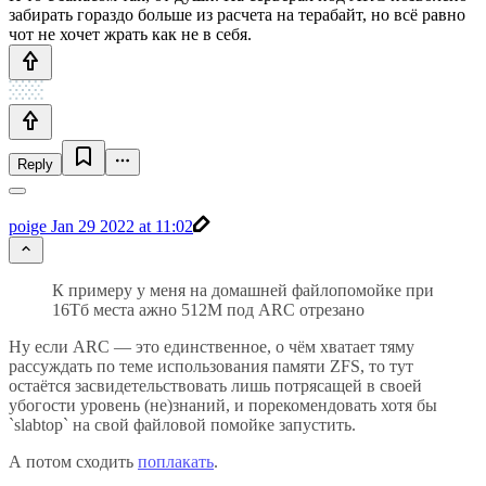
забирать гораздо больше из расчета на терабайт, но всё равно
чот не хочет жрать как не в себя.
Reply
poige
Jan 29 2022 at 11:02
К примеру у меня на домашней файлопомойке при
16Тб места ажно 512М под ARC отрезано
Ну если ARC — это единственное, о чём хватает тяму
рассуждать по теме использования памяти ZFS, то тут
остаётся засвидетельствовать лишь потрясащей в своей
убогости уровень (не)знаний, и порекомендовать хотя бы
`slabtop` на свой файловой помойке запустить.
А потом сходить
поплакать
.