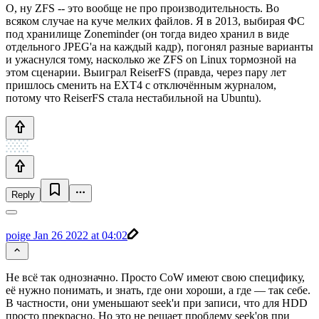
О, ну ZFS -- это вообще не про производительность. Во
всяком случае на куче мелких файлов. Я в 2013, выбирая ФС
под хранилище Zoneminder (он тогда видео хранил в виде
отдельного JPEG'а на каждый кадр), погонял разные варианты
и ужаснулся тому, насколько же ZFS on Linux тормозной на
этом сценарии. Выиграл ReiserFS (правда, через пару лет
пришлось сменить на EXT4 с отключённым журналом,
потому что ReiserFS стала нестабильной на Ubuntu).
Reply
poige
Jan 26 2022 at 04:02
Не всё так однозначно. Просто CoW имеют свою специфику,
её нужно понимать, и знать, где они хороши, а где — так себе.
В частности, они уменьшают seek'и при записи, что для HDD
просто прекрасно. Но это не решает проблему seek'ов при