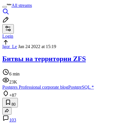
All streams
Login
Igor_Le
Jan 24 2022 at 15:19
Битвы на территории ZFS
6 min
23K
Postgres Professional corporate blog
PostgreSQL
*
+87
80
103