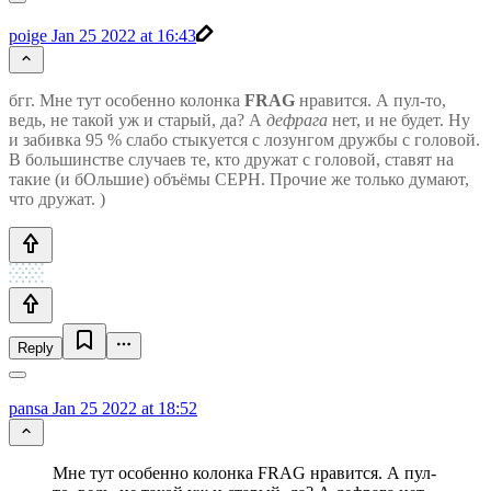
poige
Jan 25 2022 at 16:43
бгг. Мне тут особенно колонка
FRAG
нравится. А пул-то,
ведь, не такой уж и старый, да? А
дефрага
нет, и не будет. Ну
и забивка 95 % слабо стыкуется с лозунгом дружбы с головой.
В большинстве случаев те, кто дружат с головой, ставят на
такие (и бОльшие) объёмы CEPH. Прочие же только думают,
что дружат. )
Reply
pansa
Jan 25 2022 at 18:52
Мне тут особенно колонка FRAG нравится. А пул-