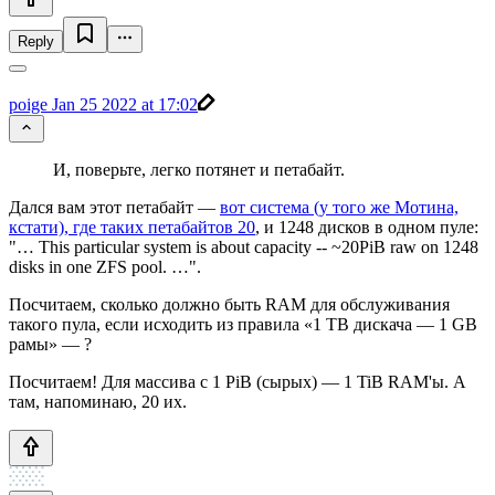
Reply
poige
Jan 25 2022 at 17:02
И, поверьте, легко потянет и петабайт.
Дался вам этот петабайт —
вот система (у того же Мотина,
кстати), где таких петабайтов 20
, и 1248 дисков в одном пуле:
"… This particular system is about capacity -- ~20PiB raw on 1248
disks in one ZFS pool. …".
Посчитаем, сколько должно быть RAM для обслуживания
такого пула, если исходить из правила «1 TB дискача — 1 GB
рамы» — ?
Посчитаем! Для массива с 1 PiB (сырых) — 1 TiB RAM'ы. А
там, напоминаю, 20 их.