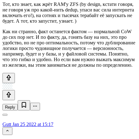
Тот, кто знает, как жрёт RAM'у ZFS (by design, кстати говоря,
не говоря уж про какой-нить dedup, упаси вас сила интернета
включать его!), на сотнях и тысячах терабайт её запускать не
будет. А тот, кто запустит, узнает. )
Как ни странно, факт останется фактом — нормальной CoW
до сих пор нет. И по факту, да, гонять базу на них, это про
удобство, но не про оптимальность, потому что дублирование
логики просто чудовищное получается — версионность,
например, будет и у базы, и у файловой системы. Понятно,
что это гибко и удобно. Но если вам нужно выжать максимум
из железки, вы этим заниматься не должны по определению.
Reply
Gutt
Jan 25 2022 at 15:17