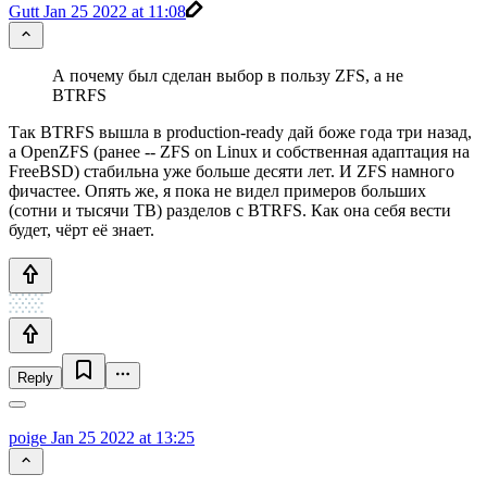
Gutt
Jan 25 2022 at 11:08
А почему был сделан выбор в пользу ZFS, а не
BTRFS
Так BTRFS вышла в production-ready дай боже года три назад,
а OpenZFS (ранее -- ZFS on Linux и собственная адаптация на
FreeBSD) стабильна уже больше десяти лет. И ZFS намного
фичастее. Опять же, я пока не видел примеров больших
(сотни и тысячи TB) разделов с BTRFS. Как она себя вести
будет, чёрт её знает.
Reply
poige
Jan 25 2022 at 13:25