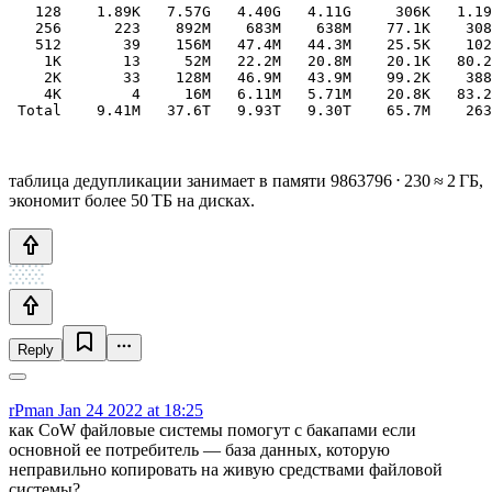
   128    1.89K   7.57G   4.40G   4.11G     306K   1.19
   256      223    892M    683M    638M    77.1K    308
   512       39    156M   47.4M   44.3M    25.5K    102
    1K       13     52M   22.2M   20.8M    20.1K   80.2
    2K       33    128M   46.9M   43.9M    99.2K    388
    4K        4     16M   6.11M   5.71M    20.8K   83.2
 Total    9.41M   37.6T   9.93T   9.30T    65.7M    263
таблица дедупликации занимает в памяти 9863796 ⋅ 230 ≈ 2 ГБ,
экономит более 50 ТБ на дисках.
Reply
rPman
Jan 24 2022 at 18:25
как CoW файловые системы помогут с бакапами если
основной ее потребитель — база данных, которую
неправильно копировать на живую средствами файловой
системы?