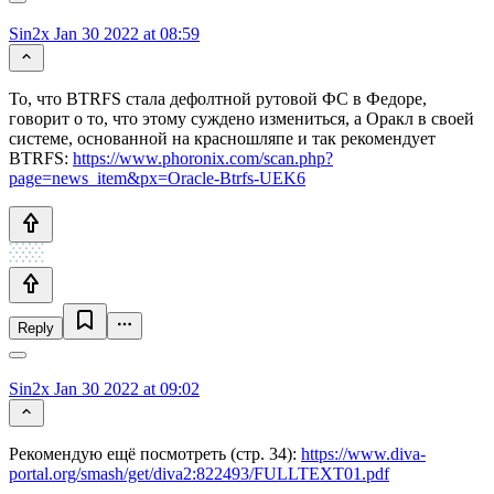
Sin2x
Jan 30 2022 at 08:59
То, что BTRFS стала дефолтной рутовой ФС в Федоре,
говорит о то, что этому суждено измениться, а Оракл в своей
системе, основанной на красношляпе и так рекомендует
BTRFS:
https://www.phoronix.com/scan.php?
page=news_item&px=Oracle-Btrfs-UEK6
Reply
Sin2x
Jan 30 2022 at 09:02
Рекомендую ещё посмотреть (стр. 34):
https://www.diva-
portal.org/smash/get/diva2:822493/FULLTEXT01.pdf