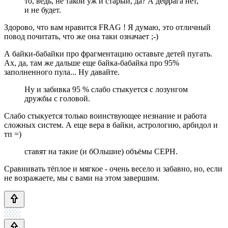
то, ведь, не такой уж и старый, да? А дефрага нет,
и не будет.
Здорово, что вам нравится FRAG ! Я думаю, это отличный
повод почитать, что же она таки означает ;-)
А байки-бабайки про фрагментацию оставьте детей пугать.
Ах, да, там же дальше еще байка-бабайка про 95%
заполненного пула... Ну давайте.
Ну и забивка 95 % слабо стыкуется с лозунгом
дружбы с головой.
Слабо стыкуется только воинствующее незнание и работа
сложных систем. А еще вера в байки, астрологию, арбидол и
тп =)
ставят на такие (и бОльшие) объёмы CEPH.
Сравнивать тёплое и мягкое - очень весело и забавно, но, если
не возражаете, мы с вами на этом завершим.