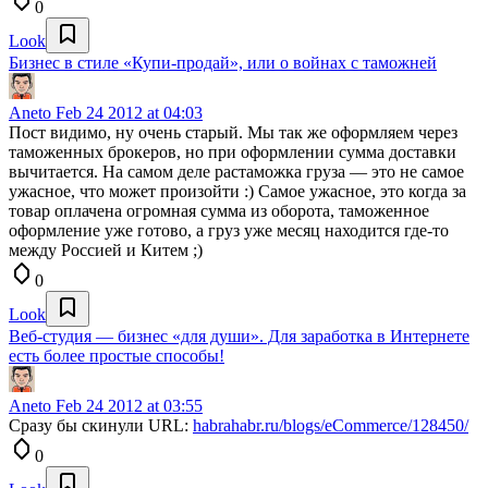
0
Look
Бизнес в стиле «Купи-продай», или о войнах с таможней
Aneto
Feb 24 2012 at 04:03
Пост видимо, ну очень старый. Мы так же оформляем через
таможенных брокеров, но при оформлении сумма доставки
вычитается. На самом деле растаможка груза — это не самое
ужасное, что может произойти :) Самое ужасное, это когда за
товар оплачена огромная сумма из оборота, таможенное
оформление уже готово, а груз уже месяц находится где-то
между Россией и Китем ;)
0
Look
Веб-студия — бизнес «для души». Для заработка в Интернете
есть более простые способы!
Aneto
Feb 24 2012 at 03:55
Сразу бы скинули URL:
habrahabr.ru/blogs/eCommerce/128450/
0