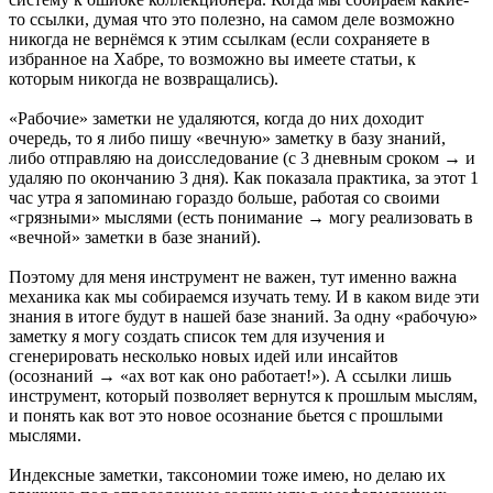
то ссылки, думая что это полезно, на самом деле возможно
никогда не вернёмся к этим ссылкам (если сохраняете в
избранное на Хабре, то возможно вы имеете статьи, к
которым никогда не возвращались).
«Рабочие» заметки не удаляются, когда до них доходит
очередь, то я либо пишу «вечную» заметку в базу знаний,
либо отправляю на доисследование (с 3 дневным сроком → и
удаляю по окончанию 3 дня). Как показала практика, за этот 1
час утра я запоминаю гораздо больше, работая со своими
«грязными» мыслями (есть понимание → могу реализовать в
«вечной» заметки в базе знаний).
Поэтому для меня инструмент не важен, тут именно важна
механика как мы собираемся изучать тему. И в каком виде эти
знания в итоге будут в нашей базе знаний. За одну «рабочую»
заметку я могу создать список тем для изучения и
сгенерировать несколько новых идей или инсайтов
(осознаний → «ах вот как оно работает!»). А ссылки лишь
инструмент, который позволяет вернутся к прошлым мыслям,
и понять как вот это новое осознание бьется с прошлыми
мыслями.
Индексные заметки, таксономии тоже имею, но делаю их