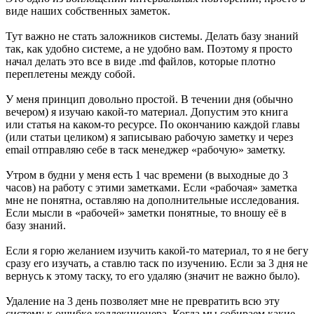
виде наших собственных заметок.
Тут важно не стать заложников системы. Делать базу знаний
так, как удобно системе, а не удобно вам. Поэтому я просто
начал делать это все в виде .md файлов, которые плотно
переплетены между собой.
У меня принцип довольно простой. В течении дня (обычно
вечером) я изучаю какой-то материал. Допустим это книга
или статья на каком-то ресурсе. По окончанию каждой главы
(или статьи целиком) я записываю рабочую заметку и через
email отправляю себе в таск менеджер «рабочую» заметку.
Утром в будни у меня есть 1 час времени (в выходные до 3
часов) на работу с этими заметками. Если «рабочая» заметка
мне не понятна, оставляю на дополнительные исследования.
Если мысли в «рабочей» заметки понятные, то вношу её в
базу знаний.
Если я горю желанием изучить какой-то материал, то я не бегу
сразу его изучать, а ставлю таск по изучению. Если за 3 дня не
вернусь к этому таску, то его удаляю (значит не важно было).
Удаление на 3 день позволяет мне не превратить всю эту
систему к ошибке коллекционера. Когда мы собираем какие-