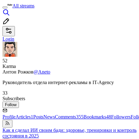
All streams
Login
52
Karma
Антон Рожков
@Aneto
Руководитель отдела интернет-рекламы в IT-Agency
33
Subscribers
Follow
Profile
Articles
1
Posts
News
Comments
355
Bookmarks
48
Followers
Fol
Как я сделал ИИ своим бади: здоровье, тренировки и контроль
состояния в 2025