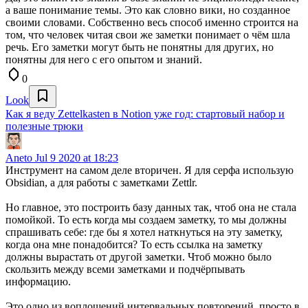
а ваше понимание темы. Это как словно вики, но созданное
своими словами. Собственно весь способ именно строится на
том, что человек читая свои же заметки понимает о чём шла
речь. Его заметки могут быть не понятны для других, но
понятны для него с его опытом и знаний.
0
Look
Как я веду Zettelkasten в Notion уже год: стартовый набор и
полезные трюки
Aneto
Jul 9 2020 at 18:23
Инструмент на самом деле вторичен. Я для серфа использую
Obsidian, а для работы с заметками Zettlr.
Но главное, это построить базу данных так, чтоб она не стала
помойкой. То есть когда мы создаем заметку, то мы должны
спрашивать себе: где бы я хотел наткнуться на эту заметку,
когда она мне понадобится? То есть ссылка на заметку
должны вырастать от другой заметки. Чтоб можно было
скользить между всеми заметками и подчёрпывать
информацию.
Это одно из воплощений интервальных повторений, просто в