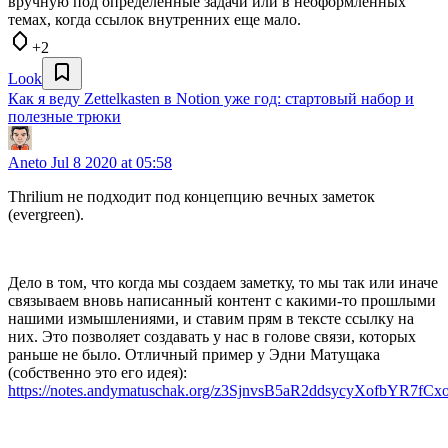
вручную под определенные задачи или в неоформленных
темах, когда ссылок внутренних еще мало.
+2
Look
Как я веду Zettelkasten в Notion уже год: стартовый набор и
полезные трюки
Aneto
Jul 8 2020 at 05:58
Thrilium не подходит под концепцию вечных заметок
(evergreen).
Дело в том, что когда мы создаем заметку, то мы так или иначе
связываем вновь написанный контент с какими-то прошлыми
нашими измышлениями, и ставим прям в тексте ссылку на
них. Это позволяет создавать у нас в голове связи, которых
раньше не было. Отличный пример у Эдни Матущака
(собственно это его идея):
https://notes.andymatuschak.org/z3SjnvsB5aR2ddsycyXofbYR7f