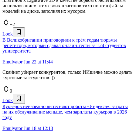
плагинов к Lightwave 3D в качестве борьбы с нелегальным
использованием этих своих плагинов тихо портил файлы
моделей на диске, заполняя их мусором.
+2
Look
В Великобритании приговорили к трём годам тюрьмы
репетитора, который сдавал онлайн-тесты за 124 студентов
университета
Emulyator
Jun 22 at 11:44
Скайнет убирает конкурентов, только ИИшечке можно делать
курсовые за студентов. ))
0
Look
Курьеров неизбежно вытесняют роботы «Яндекса»: затраты
на их обслуживание меньше, чем зарплаты курьеров в 2026
году
Emulyator
Jun 18 at 12:13