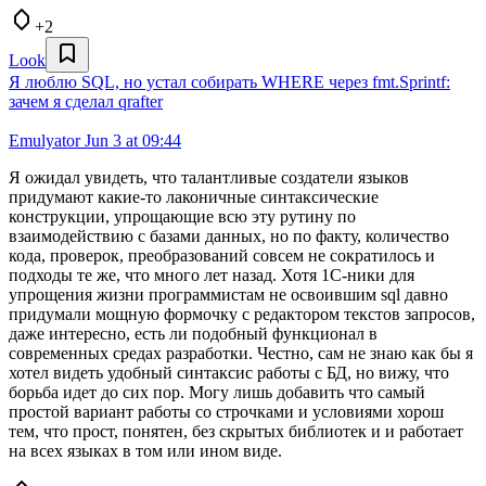
+2
Look
Я люблю SQL, но устал собирать WHERE через fmt.Sprintf:
зачем я сделал qrafter
Emulyator
Jun 3 at 09:44
Я ожидал увидеть, что талантливые создатели языков
придумают какие-то лаконичные синтаксические
конструкции, упрощающие всю эту рутину по
взаимодействию с базами данных, но по факту, количество
кода, проверок, преобразований совсем не сократилось и
подходы те же, что много лет назад. Хотя 1С-ники для
упрощения жизни программистам не освоившим sql давно
придумали мощную формочку с редактором текстов запросов,
даже интересно, есть ли подобный функционал в
современных средах разработки. Честно, сам не знаю как бы я
хотел видеть удобный синтаксис работы с БД, но вижу, что
борьба идет до сих пор. Могу лишь добавить что самый
простой вариант работы со строчками и условиями хорош
тем, что прост, понятен, без скрытых библиотек и и работает
на всех языках в том или ином виде.