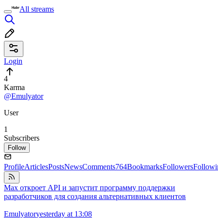
All streams
Login
4
Karma
@Emulyator
User
1
Subscribers
Follow
Profile
Articles
Posts
News
Comments
764
Bookmarks
Followers
Followi
Max откроет API и запустит программу поддержки
разработчиков для создания альтернативных клиентов
Emulyator
yesterday at 13:08