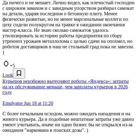
Да ничего и не мешает. Лично видел, как плечистый господин
с широким замахом и с завидным упорством разбирал самокат
на детали, ударяя последним о бетонную плиту. Менее
физически развитые, но не менее маргинальные коллеги по
цеху сидели полукругом на травке в ожидании окончания
мастер-класса. Не знаю сколько самокатов удалось
утилизировать за историю работы предприятия по сбору
утренних урожаев металлолома с целью сдачи на опохмел, но
роботов доставщиков в наш не стольный град пока не завезли.
)
+5
Look
Курьеров неизбежно вытесняют роботы «Яндекса»: затраты
на их обслуживание меньше, чем зарплаты курьеров в 2026
году
Emulyator
Jun 18 at 11:20
С более печальным исходом, можно ожидать нападения и на
живого курьера. Да и подобные нештатные затраты уже давно
умеют учитывать, иначе ни один бизнес бы не открылся из-за
ожидания "наркомана в поисках дозы". )