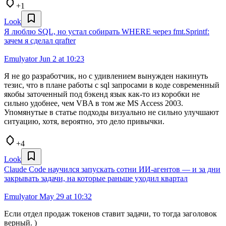
+1
Look
Я люблю SQL, но устал собирать WHERE через fmt.Sprintf:
зачем я сделал qrafter
Emulyator
Jun 2 at 10:23
Я не go разработчик, но с удивлением вынужден накинуть
тезис, что в плане работы с sql запросами в коде современный
якобы заточенный под бэкенд язык как-то из коробки не
сильно удобнее, чем VBA в том же MS Access 2003.
Упомянутые в статье подходы визуально не сильно улучшают
ситуацию, хотя, вероятно, это дело привычки.
+4
Look
Claude Code научился запускать сотни ИИ-агентов — и за дни
закрывать задачи, на которые раньше уходил квартал
Emulyator
May 29 at 10:32
Если отдел продаж токенов ставит задачи, то тогда заголовок
верный. )