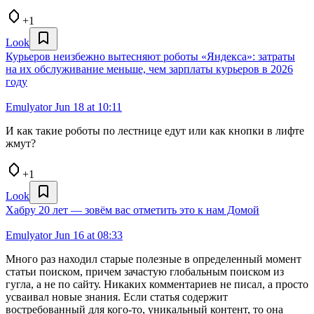
+1
Look
Курьеров неизбежно вытесняют роботы «Яндекса»: затраты
на их обслуживание меньше, чем зарплаты курьеров в 2026
году
Emulyator
Jun 18 at 10:11
И как такие роботы по лестнице едут или как кнопки в лифте
жмут?
+1
Look
Хабру 20 лет — зовём вас отметить это к нам Домой
Emulyator
Jun 16 at 08:33
Много раз находил старые полезные в определенный момент
статьи поиском, причем зачастую глобальным поиском из
гугла, а не по сайту. Никаких комментариев не писал, а просто
усваивал новые знания. Если статья содержит
востребованный для кого-то, уникальный контент, то она