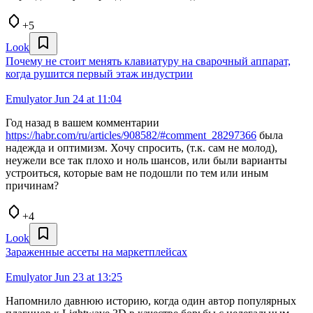
+5
Look
Почему не стоит менять клавиатуру на сварочный аппарат,
когда рушится первый этаж индустрии
Emulyator
Jun 24 at 11:04
Год назад в вашем комментарии
https://habr.com/ru/articles/908582/#comment_28297366
была
надежда и оптимизм. Хочу спросить, (т.к. сам не молод),
неужели все так плохо и ноль шансов, или были варианты
устроиться, которые вам не подошли по тем или иным
причинам?
+4
Look
Зараженные ассеты на маркетплейсах
Emulyator
Jun 23 at 13:25
Напомнило давнюю историю, когда один автор популярных