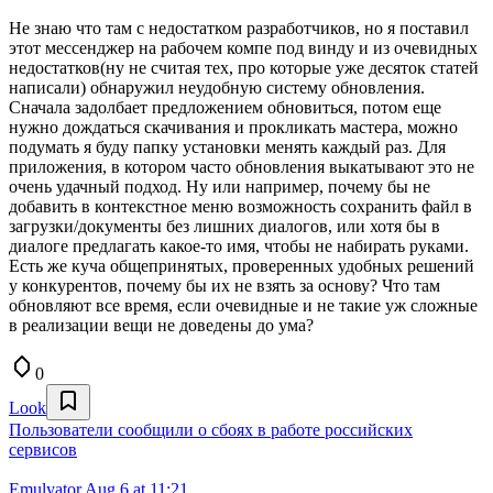
Не знаю что там с недостатком разработчиков, но я поставил
этот мессенджер на рабочем компе под винду и из очевидных
недостатков(ну не считая тех, про которые уже десяток статей
написали) обнаружил неудобную систему обновления.
Сначала задолбает предложением обновиться, потом еще
нужно дождаться скачивания и прокликать мастера, можно
подумать я буду папку установки менять каждый раз. Для
приложения, в котором часто обновления выкатывают это не
очень удачный подход. Ну или например, почему бы не
добавить в контекстное меню возможность сохранить файл в
загрузки/документы без лишних диалогов, или хотя бы в
диалоге предлагать какое-то имя, чтобы не набирать руками.
Есть же куча общепринятых, проверенных удобных решений
у конкурентов, почему бы их не взять за основу? Что там
обновляют все время, если очевидные и не такие уж сложные
в реализации вещи не доведены до ума?
0
Look
Пользователи сообщили о сбоях в работе российских
сервисов
Emulyator
Aug 6 at 11:21