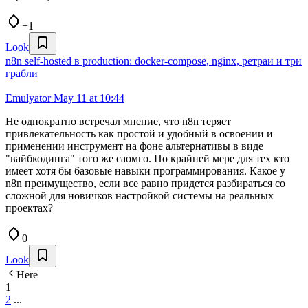
+1
Look
n8n self-hosted в production: docker-compose, nginx, ретраи и три
грабли
Emulyator
May 11 at 10:44
Не однократно встречал мнение, что n8n теряет
привлекательность как простой и удобный в освоении и
применении инструмент на фоне альтернативы в виде
"вайбкодинга" того же саомго. По крайней мере для тех кто
имеет хотя бы базовые навыки программирования. Какое у
n8n преимущество, если все равно придется разбираться со
сложной для новичков настройкой системы на реальных
проектах?
0
Look
Here
1
2
...