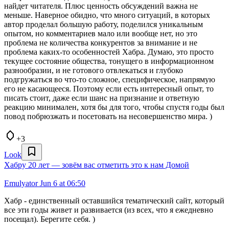
найдет читателя. Плюс ценность обсуждений важна не
меньше. Наверное обидно, что много ситуаций, в которых
автор проделал большую работу, поделился уникальным
опытом, но комментариев мало или вообще нет, но это
проблема не количества конкурентов за внимание и не
проблема каких-то особенностей Хабра. Думаю, это просто
текущее состояние общества, тонущего в информационном
разнообразии, и не готового отвлекаться и глубоко
подгружаться во что-то сложное, специфическое, напрямую
его не касающееся. Поэтому если есть интересный опыт, то
писать стоит, даже если шанс на признание и ответную
реакцию минимален, хотя бы для того, чтобы спустя годы был
повод побрюзжать и посетовать на несовершенство мира. )
+3
Look
Хабру 20 лет — зовём вас отметить это к нам Домой
Emulyator
Jun 6 at 06:50
Хабр - единственный оставшийся тематический сайт, который
все эти годы живет и развивается (из всех, что я ежедневно
посещал). Берегите себя. )