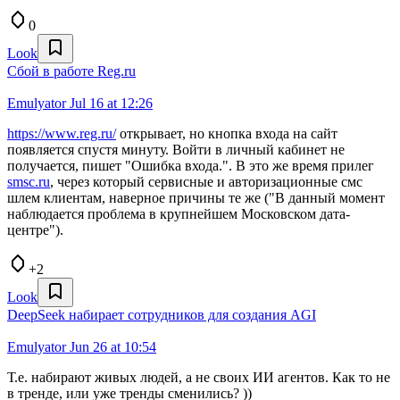
0
Look
Сбой в работе Reg.ru
Emulyator
Jul 16 at 12:26
https://www.reg.ru/
открывает, но кнопка входа на сайт
появляется спустя минуту. Войти в личный кабинет не
получается, пишет "Ошибка входа.". В это же время прилег
smsc.ru
, через который сервисные и авторизационные смс
шлем клиентам, наверное причины те же ("В данный момент
наблюдается проблема в крупнейшем Московском дата-
центре").
+2
Look
DeepSeek набирает сотрудников для создания AGI
Emulyator
Jun 26 at 10:54
Т.е. набирают живых людей, а не своих ИИ агентов. Как то не
в тренде, или уже тренды сменились? ))