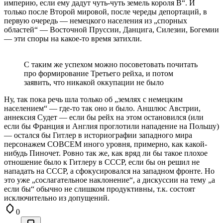
империю, если ему дадут чуть-чуть земель короля В“. И
только после Второй мировой, после череды депортаций, в
первую очередь — немецкого населения из „спорных
областей“ — Восточной Пруссии, Данцига, Силезии, Богемии
— эти споры на какое-то время затихли.
С таким же успехом можно посоветовать почитать
про формирование Третьего рейха, и потом
заявить, что никакой оккупации не было
Ну, так пока речь шла только об „землях с немецким
населением“ — где-то так оно и было. Аншлюс Австрии,
аннексия Судет — если бы рейх на этом остановился (или
если бы Франция и Англия проглотили нападение на Польшу)
— остался бы Гитлер в историографии западного мира
персонажем СОВСЕМ иного уровня, примерно, как какой-
нибудь Пиночет. Ровно так же, как вряд ли бы такое плохое
отношение было к Гитлеру в СССР, если бы он решил не
нападать на СССР, а сфокусировался на западном фронте. Но
это уже „сослагательное наклонение“, а дискуссии на тему „а
если бы“ обычно не слишком продуктивны, т.к. состоят
исключительно из допущений.
0