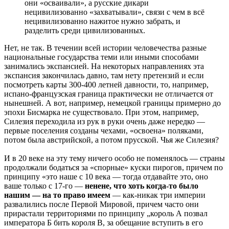
они «осваивали», а русские дикари
нецивилизованно «захватывали», связи с чем в всё
нецивилизованно нажитое нужно забрать, и
разделить среди цивилизованных.
Нет, не так. В течении всей истории человечества разные
национальные государства теми или иными способами
занимались экспансией. На некоторых направлениях эта
экспансия закончилась давно, там нету претензий и если
посмотреть карты 300-400 летней давности, то, например,
испано-французская граница практически не отличается от
нынешней. А вот, например, немецкой границы примерно до
эпохи Бисмарка не существовало. При этом, например,
Силезия переходила из рук в руки очень даже нередко —
первые поселения созданы чехами, «освоена» поляками,
потом была австрийской, а потом прусской. Чья же Силезия?
И в 20 веке на эту тему ничего особо не поменялось — страны
продолжали бодаться за «спорные» куски пирогов, причем по
принципу «это наше с 10 века — тогда отдавайте это, оно
ваше только с 17-го —
ненене, что хоть когда-то было
нашим — на то право имеем
— как-никак три империи
развалились после Первой Мировой, причем часто они
прирастали территориями по принципу „король А позвал
императора Б бить короля В, за обещание вступить в его