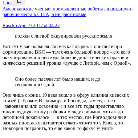
Look
Американские ученые: промышленные роботы ликвидируют
рабочие места в США, а не дают новые
Rascko
Apr 19 2017 at 04:27
поляки с литвой оккупировали русские земли
Вот тут у вас большая логическая дырка. Почитайте про
формирование ВКЛ — там очень большой вопорс «кто кого
оккупировал» и в ней куда больше династических браков и
княжеских решений уровня «лучше с Литвой, чем с Ордой».
Оно более тысячи лет было нашим, и до
сегодняшних дней.
Оно лишь с конца 10 века вошло в сферу влияния киевских
князей (с браком Владимира и Рогнеды, замечу, а не с
«завоевания или освоения») и все эти годы представляло
такую чудную «зону разборки между своими», что аж до
летописей докатилось — в тех местах, где Рогволдовичи в
разных ипостасях пытаются отжать что-то то у Киева, то
Новгород пограбить, то ещё какой-то фокус учудить.