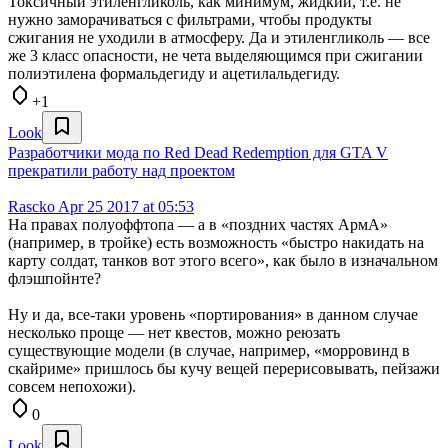
Токсичный этиленгликоль, как минимум, жидкий, т.е. не
нужно заморачиваться с фильтрами, чтобы продукты
сжигания не уходили в атмосферу. Да и этиленгликоль — все
же 3 класс опасности, не чета выделяющимся при сжигании
полиэтилена формальдегиду и ацетилальдегиду.
+1
Look
Разработчики мода по Red Dead Redemption для GTA V
прекратили работу над проектом
Rascko
Apr 25 2017 at 05:53
На правах полуоффтопа — а в «поздних частях АрмА»
(например, в тройке) есть возможность «быстро накидать на
карту солдат, танков вот этого всего», как было в изначальном
флэшпойнте?
Ну и да, все-таки уровень «портирования» в данном случае
несколько проще — нет квестов, можно реюзать
существующие модели (в случае, например, «морровинд в
скайриме» пришлось бы кучу вещей перерисовывать, пейзажи
совсем непохожи).
0
Look