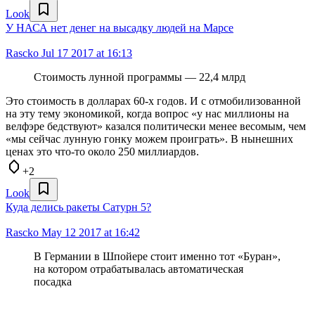
Look
У НАСА нет денег на высадку людей на Марсе
Rascko
Jul 17 2017 at 16:13
Стоимость лунной программы — 22,4 млрд
Это стоимость в долларах 60-х годов. И с отмобилизованной
на эту тему экономикой, когда вопрос «у нас миллионы на
велфэре бедствуют» казался политически менее весомым, чем
«мы сейчас лунную гонку можем проиграть». В нынешних
ценах это что-то около 250 миллиардов.
+2
Look
Куда делись ракеты Сатурн 5?
Rascko
May 12 2017 at 16:42
В Германии в Шпойере стоит именно тот «Буран»,
на котором отрабатывалась автоматическая
посадка