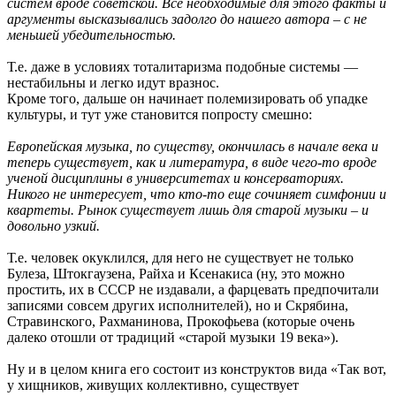
систем вроде советской. Все необходимые для этого факты и
аргументы высказывались задолго до нашего автора – с не
меньшей убедительностью.
Т.е. даже в условиях тоталитаризма подобные системы —
нестабильны и легко идут вразнос.
Кроме того, дальше он начинает полемизировать об упадке
культуры, и тут уже становится попросту смешно:
Европейская музыка, по существу, окончилась в начале века и
теперь существует, как и литература, в виде чего-то вроде
ученой дисциплины в университетах и консерваториях.
Никого не интересует, что кто-то еще сочиняет симфонии и
квартеты. Рынок существует лишь для старой музыки – и
довольно узкий.
Т.е. человек окуклился, для него не существует не только
Булеза, Штокгаузена, Райха и Ксенакиса (ну, это можно
простить, их в СССР не издавали, а фарцевать предпочитали
записями совсем других исполнителей), но и Скрябина,
Стравинского, Рахманинова, Прокофьева (которые очень
далеко отошли от традиций «старой музыки 19 века»).
Ну и в целом книга его состоит из конструктов вида «Так вот,
у хищников, живущих коллективно, существует