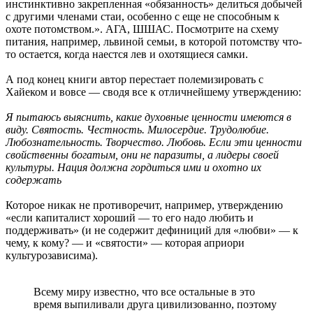
инстинктивно закрепленная «обязанность» делиться добычей
с другими членами стаи, особенно с еще не способным к
охоте потомством.». АГА, ШШАС. Посмотрите на схему
питания, например, львиной семьи, в которой потомству что-
то остается, когда наестся лев и охотящиеся самки.
А под конец книги автор перестает полемизировать с
Хайеком и вовсе — сводя все к отличнейшему утверждению:
Я пытаюсь выяснить, какие духовные ценности имеются в
виду. Святость. Честность. Милосердие. Трудолюбие.
Любознательность. Творчество. Любовь. Если эти ценности
свойственны богатым, они не паразиты, а лидеры своей
культуры. Нация должна гордиться ими и охотно их
содержать
Которое никак не противоречит, например, утверждению
«если капиталист хороший — то его надо любить и
поддерживать» (и не содержит дефиниций для «любви» — к
чему, к кому? — и «святости» — которая априори
культурозависима).
Всему миру известно, что все остальные в это
время выпиливали друга цивилизованно, поэтому