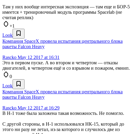
Там у них вообще интересная экспозиция — там еще и БОР-5
имеется + тренировочный модуль программы Spacelab (не
считая реплик)
+1
Look
Компания SpaceX провела испытания центрального блока
ракеты Falcon Heavy
Rascko
May 12 2017 at 16:31
Это в первом пуске. А во втором и четвертом — отказы
двигателей, в четвертом ещё и со взрывом и пожаром, емнип.
0
Look
Компания SpaceX провела испытания центрального блока
ракеты Falcon Heavy
Rascko
May 12 2017 at 16:29
В Н-1 тоже была заложена такая возможность. Не помогло.
С другой стороны, в Н-1 использовался НК-15, который до
этого ни разу не летал, из-за которого и случилось две из