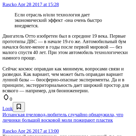
Rascko
Apr 28 2017 at 15:28
Если отрасль и/или технология дает
экономический эффект -она очень быстро
внедряется.
Двигатель Отто изобретен был в середине 19 века. Первые
прототипы ДВС — в начале 19-го же. Автомобильный бум
начался более-менее в годы после первой мировой — без
малого спустя 40 лет. При этом автомобиль технологически
намного проще.
Сейчас космос оправдан как минимум, вопросами связи и
разведки. Как вариант, чем может быть оправдан вариант
лунной базы — биосферно-опасные эксперименты. Да и в
принципе, экстерриториальность дает широкий простор для
всякого — например, для биоинженерии.
0
Look
Испанская пчеловод-любитель случайно обнаружила, что
личинки большой восковой моли пожирают пластик
Rascko
Apr 26 2017 at 13:00