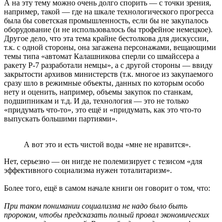
А на эту тему можно очень долго спорить — с точки зрения,
например, такой — где на шкале технологического прогресса
была бы советская промышленность, если бы не закупалось
оборудование (и не использовалось бы трофейное немецкое).
Другое дело, что эта тема крайне бестолкова для дискуссии,
т.к. с одной стороны, она загажена персонажами, вещающими
темы типа «автомат Калашникова сперли со шмайссера а
ракету Р-7 разработали немцы», а с другой стороны — ввиду
закрытости архивов министерств (т.к. многое из закупаемого
сразу шло в режимные объекты, данных по которым особо
нету и оценить, например, объемы закупок по станкам,
подшипникам и т.д. И да, технология — это не только
«придумать что-то», это ещё и «придумать, как это что-то
выпускать большими партиями».
А вот это и есть чистой воды «мне не нравится».
Нет, серьезно — он нигде не полемизирует с тезисом «для
эффективного социализма нужен тоталитаризм».
Более того, ещё в самом начале книги он говорит о том, что:
При таком понимании социализма не надо было быть
пророком, чтобы предсказать полный провал экономических