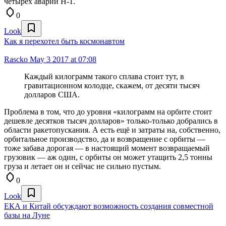
четырех аварий Н-1.
0
Look
Как я перехотел быть космонавтом
Rascko
May 3 2017 at 07:08
Каждый килограмм такого сплава стоит тут, в
гравитационном колодце, скажем, от десяти тысяч
долларов США.
Проблема в том, что до уровня «килограмм на орбите стоит
дешевле десятков тысяч долларов» только-только добрались в
области ракетопускания. А есть ещё и затраты на, собственно,
орбитальное производство, да и возвращение с орбиты —
тоже забава дорогая — в настоящий момент возвращаемый
грузовик — аж один, с орбиты он может утащить 2,5 тонны
груза и летает он и сейчас не сильно пустым.
0
Look
ЕКА и Китай обсуждают возможность создания совместной
базы на Луне