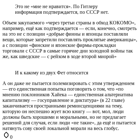
Это не «мне не нравится». По Гитлеру
информация подтверждается, по СССР нет.
Объем закупаемого «через третьи страны в обход КОКОМО»,
например, ещё как подтверждается — если, конечно, смотреть
на это не с позиции «добрые финны и японцы поставляли
вещи, которые запретили поставлять проклятые американцы»,
а с позиции «финские и японские фирмы-прокладки
торговали с СССР в самые горячие дни холодной войны так
же, как шведские — с рейхом в ходе второй миорой»
И к какому из двух Фет относится
А он даже не пытается полемизировать с этим утверждением
— его единственная попытка поговорить о том, что «по
мнению поклонников Хайека — единственная альтернатива
капитализму — госуправление и диктатура» (в 22 главе)
заканчивается пространными реминсценциями на тему,
которую он неспешно жует всю книгу — вот, мол, люди
должны быть хорошими и моральными, но не предлагает
решений для случая, если люди «не такие», да ещё и пытается
натянуть сову своей локальной морали на весь глобус.
0