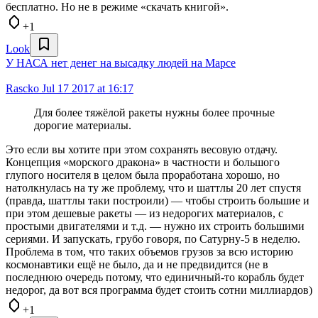
бесплатно. Но не в режиме «скачать книгой».
+1
Look
У НАСА нет денег на высадку людей на Марсе
Rascko
Jul 17 2017 at 16:17
Для более тяжёлой ракеты нужны более прочные
дорогие материалы.
Это если вы хотите при этом сохранять весовую отдачу.
Концепция «морского дракона» в частности и большого
глупого носителя в целом была проработана хорошо, но
натолкнулась на ту же проблему, что и шаттлы 20 лет спустя
(правда, шаттлы таки построили) — чтобы строить большие и
при этом дешевые ракеты — из недорогих материалов, с
простыми двигателями и т.д. — нужно их строить большими
сериями. И запускать, грубо говоря, по Сатурну-5 в неделю.
Проблема в том, что таких объемов грузов за всю историю
космонавтики ещё не было, да и не предвидится (не в
последнюю очередь потому, что единичный-то корабль будет
недорог, да вот вся программа будет стоить сотни миллиардов)
+1