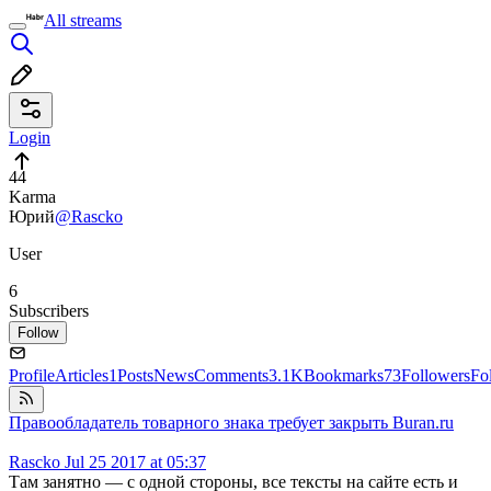
All streams
Login
44
Karma
Юрий
@Rascko
User
6
Subscribers
Follow
Profile
Articles
1
Posts
News
Comments
3.1K
Bookmarks
73
Followers
Fo
Правообладатель товарного знака требует закрыть Buran.ru
Rascko
Jul 25 2017 at 05:37
Там занятно — с одной стороны, все тексты на сайте есть и